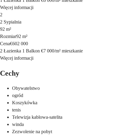
1 Łazienka
1 Balkon
€6 000
/
m²
mieszkanie
Więcej informacji
2
2 Sypialnia
92 m²
Rozmiar
92 m²
Cena
€602 000
2 Łazienka
1 Balkon
€7 000
/
m²
mieszkanie
Więcej informacji
Cechy
Obywatelstwo
ogród
Koszykówka
tenis
Telewizja kablowa-satelita
winda
Zezwolenie na pobyt