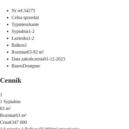
Nr ref.
34275
Cel
na sprzedaż
Typ
mieszkanie
Sypialnia
1-2
Łazienka
1-2
Balkon
1
Rozmiar
63-92
m²
Data zakończenia
01-12-2023
Basen
Dostępne
Cennik
1
1 Sypialnia
63 m²
Rozmiar
63 m²
Cena
€347 000