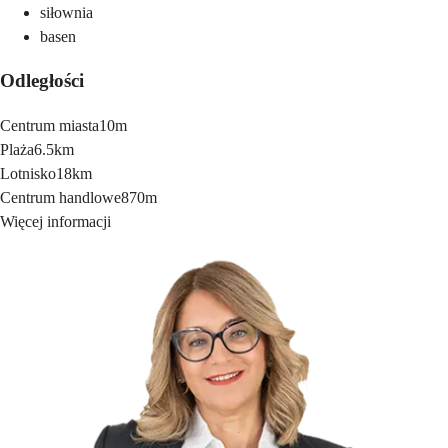
siłownia
basen
Odległości
Centrum miasta
10m
Plaża
6.5km
Lotnisko
18km
Centrum handlowe
870m
Więcej informacji