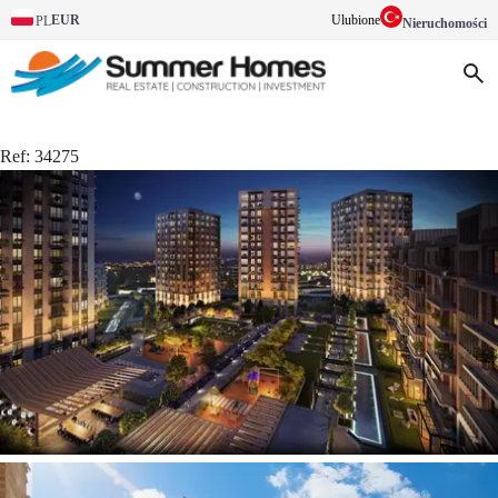
EUR
Ulubione
PL
Nieruchomości
Ref:
34275