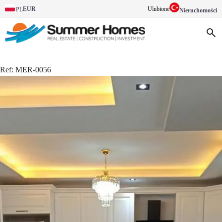
EUR
Ulubione
PL
Nieruchomości
Ref:
MER-0056