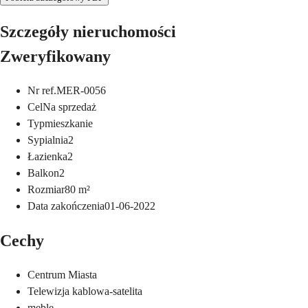
Szczegóły nieruchomości
Zweryfikowany
Nr ref.
MER-0056
Cel
Na sprzedaż
Typ
mieszkanie
Sypialnia
2
Łazienka
2
Balkon
2
Rozmiar
80
m²
Data zakończenia
01-06-2022
Cechy
Centrum Miasta
Telewizja kablowa-satelita
meble