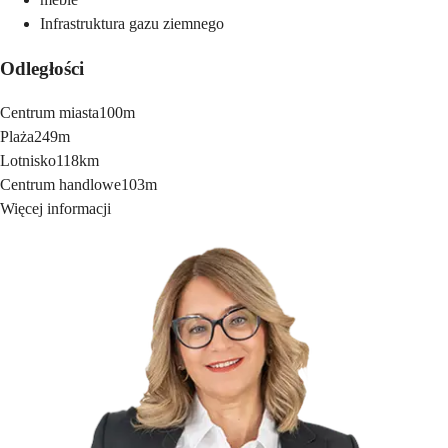
Infrastruktura gazu ziemnego
Odległości
Centrum miasta
100m
Plaża
249m
Lotnisko
118km
Centrum handlowe
103m
Więcej informacji