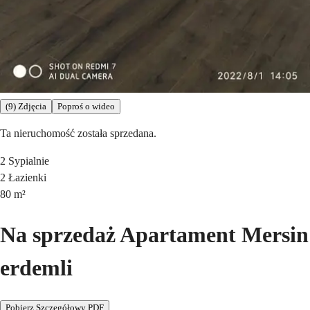
(9) Zdjęcia
Poproś o wideo
Ta nieruchomość została sprzedana.
2
Sypialnie
2
Łazienki
80
m²
Na sprzedaż Apartament Mersin
erdemli
Pobierz Szczegółowy PDF