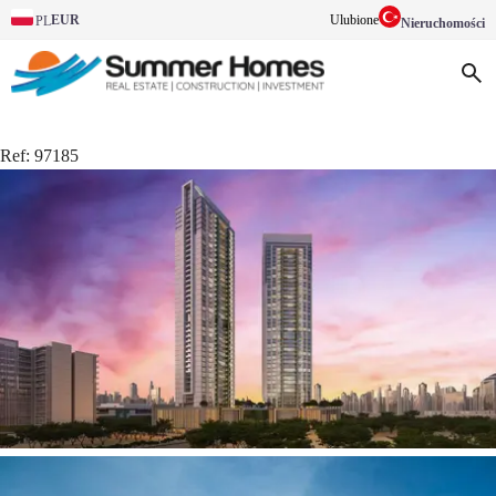
EUR
Ulubione
PL
Nieruchomości
Ref:
97185