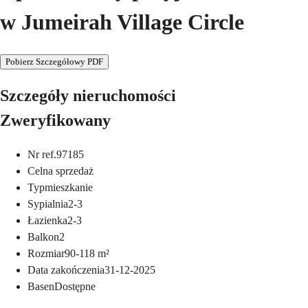
w Jumeirah Village Circle
Pobierz Szczegółowy PDF
Szczegóły nieruchomości
Zweryfikowany
Nr ref.
97185
Cel
na sprzedaż
Typ
mieszkanie
Sypialnia
2-3
Łazienka
2-3
Balkon
2
Rozmiar
90-118
m²
Data zakończenia
31-12-2025
Basen
Dostępne