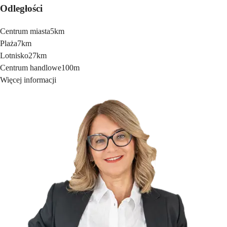
Odległości
Centrum miasta
5km
Plaża
7km
Lotnisko
27km
Centrum handlowe
100m
Więcej informacji