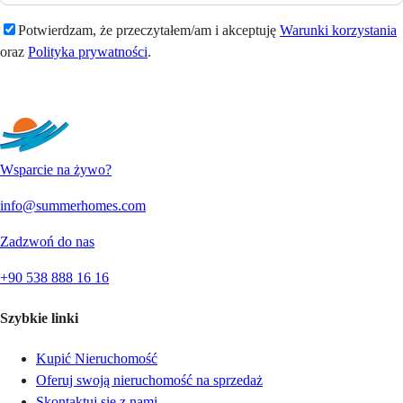
Potwierdzam, że przeczytałem/am i akceptuję
Warunki korzystania
oraz
Polityka prywatności
.
Wyślij
Wsparcie na żywo?
info@summerhomes.com
Zadzwoń do nas
+90 538 888 16 16
Szybkie linki
Kupić Nieruchomość
Oferuj swoją nieruchomość na sprzedaż
Skontaktuj się z nami