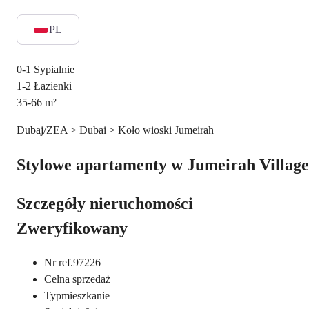
PL
0-1
Sypialnie
1-2
Łazienki
35-66
m²
Dubaj/ZEA > Dubai > Koło wioski Jumeirah
Stylowe apartamenty w Jumeirah Village
Szczegóły nieruchomości
Zweryfikowany
Nr ref.
97226
Cel
na sprzedaż
Typ
mieszkanie