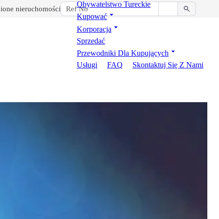
Obywatelstwo Tureckie
ione nieruchomości
Kupować
Korporacja
Sprzedać
Przewodniki Dla Kupujących
Usługi
FAQ
Skontaktuj Się Z Nami