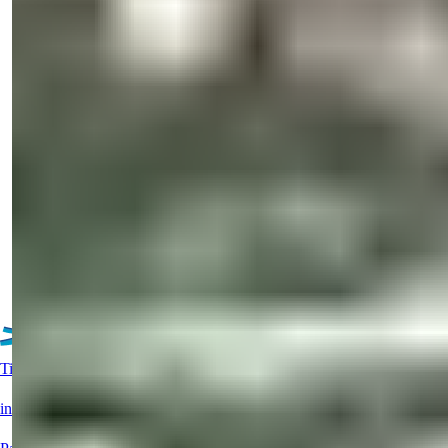
Turkija > Antalya > Alanya
Parduodamas 2 kambarių butas su
baseinu netoli jūros Mahmutlare, Alanya
Atraskite parduodamą 2 kambarių butą Mahmutlare, Alanya.
Mėgaukitės moderniomis ...
El. paštas
Paskambinkite Man
Detalės
Paskambinkite Man
Daugiau objektų
Tiesioginė pagalba?
info@summerhomes.com