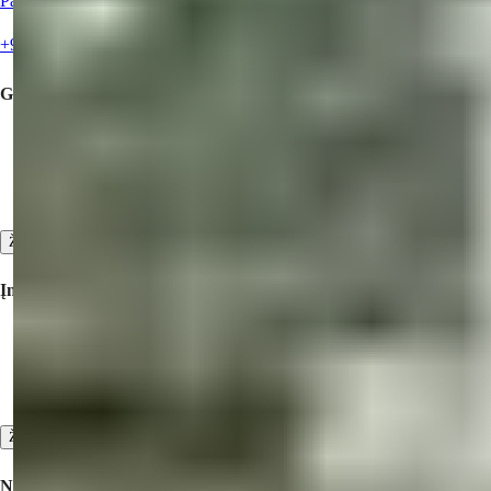
Paskambinkite mums
+90 538 888 16 16
Greitieji nuorodos
Pirkti Nekilnojamąjį Turtą
Pasiūlykite savo turtą pardavimui
Susisiekite su mumis
Žiūrėti viską
Įmonių
Bendradarbiavimas
Apie mus
Mūsų Atsiliepimai
Žiūrėti viską
Nekilnojamasis Turtas Parduodamas