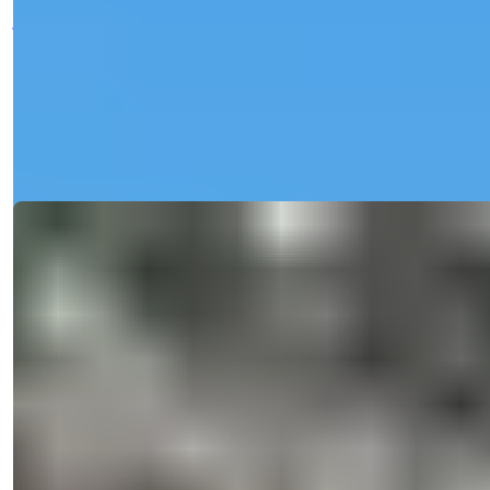
jūros vaizdu. Paruošt...
El. paštas
Paskambinkite Man
Detalės
Paskambinkite Man
Galimybė
Ref:
2413
Işık Teker
Pardavimų Vadovas
Telefonas/WhatsApp
+90 538 888 16 16
Ekspertų Palaikymas