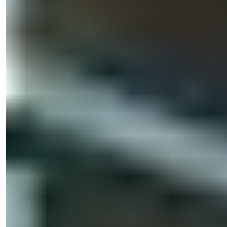
Pardavimų Vadovas
Telefonas/WhatsApp
+90 538 888 16 16
Ekspertų Palaikymas
Tik vienu paspaudimu.
Işık Teker
Pardavimų Vadovas
Telefonas/WhatsApp
+90 538 888 16 16
Ekspertų Palaikymas
Tik vienu paspaudimu.
Peržiūrėti 49 nuotraukas
Pradinė kaina
€331,000