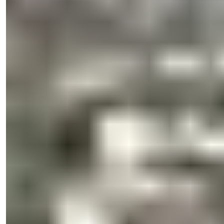
Tik vienu paspaudimu.
Işık Teker
Pardavimų Vadovas
Telefonas/WhatsApp
+90 538 888 16 16
Ekspertų Palaikymas
Tik vienu paspaudimu.
Peržiūrėti 29 nuotraukas
€165,000
-
1
%
Speciali kaina
€163,000
Miegamieji
:
2
Vonios
:
2
Plotas
:
150
m²