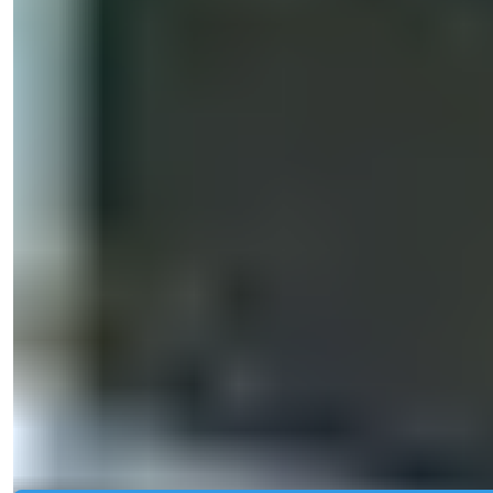
Miegamieji
:
2-4
Vonios
:
1
Plotas
:
73-142
m²
Turkija > Antalya > Alanya
Prabangus butas su jūros vaizdu ir
pilietybe Alanyje Mahmutlaryje - 2 ir 4
miegamieji
Šis nuostabus šiuolaikiškas daugiabutis buvo sukurtas taip, kad
patiktų šiuolaik...
El. paštas
Paskambinkite Man
Detalės
Paskambinkite Man
Galimybė