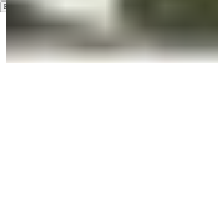
Prenumeruoti
Naudojimo sąlygos
Privatumo politika
2026
© Summer Homes