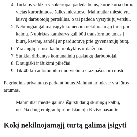
Turkijos valdžia visokeriopai padeda tiems, kurie kuria darbo
vietas kurortiniuose šalies miestuose. Mahmutlar mieste yra
laisvų darbuotojų perteklius, o tai padeda vystytis jų verslui.
Nebrangiai galima įsigyti komercinį nekilnojamąjį turtą prie
kaimų. Nupirktas kambarys gali būti transformuojamas į
biurą, kavinę, sandėlį ar parduotuvę prie gyvenamųjų butų.
Yra anglų ir rusų kalbų mokyklos ir darželiai.
Sunkiai dirbantys komunalinių paslaugų darbuotojai.
Draugiški ir ištikimi piliečiai.
Tik 40 km automobiliu nuo vietinio Gazipašos oro uosto.
Pagrindinis privalumas perkant butus Mahmutlar mieste yra jūros
artumas.
Mahmutlar mieste galima išgirsti daug skirtingų kalbų,
nes čia daug emigrantų ir poilsiautojų iš viso pasaulio.
Kokį nekilnojamąjį turtą galima įsigyti