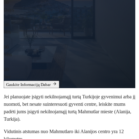
00
Days
:
00
Hrs
:
00
Min
:
00
Sec
Gaukite Informaciją Dabar
Jei planuojate įsigyti nekilnojamąjį turtą Turkijoje gyvenimui arba jį
nuomoti, bet nesate suinteresuoti gyventi centre, leiskite mums
padėti jums įsigyti nekilnojamąjį turtą Mahmutlar mieste (Alanija,
Turkija).
Vidutinis atstumas nuo Mahmutlaro iki Alanijos centro yra 12
kilometrų.