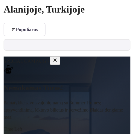
Alanijoje, Turkijoje
Populiarus
SPECIAL CAMPAIGN
Nemokamas Turas!
Pamatykite savo svajonių namą su Summer Homes;
apgyvendinimą, lėktuvo bilietus ir pervežimo išlaidas dengiame
mes!
Time Left