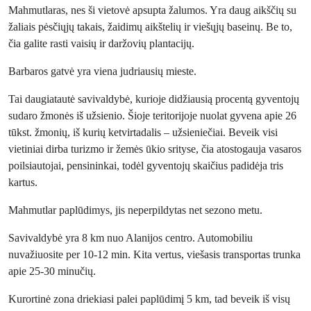
Mahmutlaras, nes ši vietovė apsupta žalumos. Yra daug aikščių su
žaliais pėsčiųjų takais, žaidimų aikštelių ir viešųjų baseinų. Be to,
čia galite rasti vaisių ir daržovių plantacijų.
Barbaros gatvė yra viena judriausių mieste.
Tai daugiatautė savivaldybė, kurioje didžiausią procentą gyventojų
sudaro žmonės iš užsienio. Šioje teritorijoje nuolat gyvena apie 26
tūkst. žmonių, iš kurių ketvirtadalis – užsieniečiai. Beveik visi
vietiniai dirba turizmo ir žemės ūkio srityse, čia atostogauja vasaros
poilsiautojai, pensininkai, todėl gyventojų skaičius padidėja tris
kartus.
Mahmutlar paplūdimys, jis neperpildytas net sezono metu.
Savivaldybė yra 8 km nuo Alanijos centro. Automobiliu
nuvažiuosite per 10-12 min. Kita vertus, viešasis transportas trunka
apie 25-30 minučių.
Kurortinė zona driekiasi palei paplūdimį 5 km, tad beveik iš visų