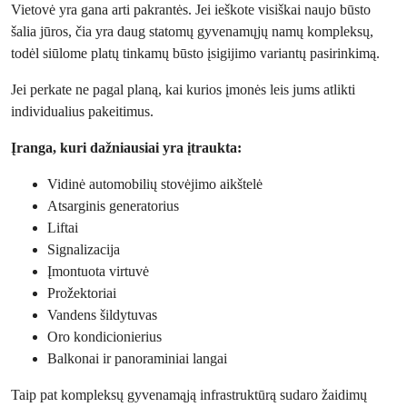
Vietovė yra gana arti pakrantės. Jei ieškote visiškai naujo būsto
šalia jūros, čia yra daug statomų gyvenamųjų namų kompleksų,
todėl siūlome platų tinkamų būsto įsigijimo variantų pasirinkimą.
Jei perkate ne pagal planą, kai kurios įmonės leis jums atlikti
individualius pakeitimus.
Įranga, kuri dažniausiai yra įtraukta:
Vidinė automobilių stovėjimo aikštelė
Atsarginis generatorius
Liftai
Signalizacija
Įmontuota virtuvė
Prožektoriai
Vandens šildytuvas
Oro kondicionierius
Balkonai ir panoraminiai langai
Taip pat kompleksų gyvenamąją infrastruktūrą sudaro žaidimų