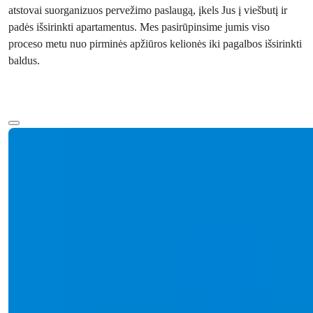
atstovai suorganizuos pervežimo paslaugą, įkels Jus į viešbutį ir
padės išsirinkti apartamentus. Mes pasirūpinsime jumis viso
proceso metu nuo pirminės apžiūros kelionės iki pagalbos išsirinkti
baldus.
Daugiau teksto
Ref:
Pradinė kaina
2389
€225,000
Miegamieji
:
1-3
Vonios
:
1-2
Plotas
:
67-206
m²
Turkija > Antalya > Alanya
Butai parduodami Mahmutlar, Alanya:
1-3 miegamieji, baseinas
Ištirkite 1-3 miegamųjų butus Mahmutlar, Alanya, su prabangiomis