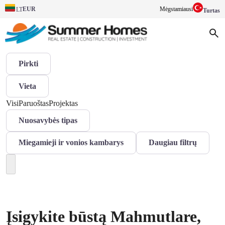
EUR
Mėgstamiausi
LT
Turtas
Pirkti
Vieta
Visi
Paruoštas
Projektas
Nuosavybės tipas
Miegamieji ir vonios kambarys
Daugiau filtrų
Įsigykite būstą Mahmutlare,