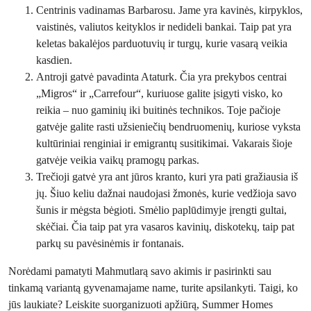
Centrinis vadinamas Barbarosu. Jame yra kavinės, kirpyklos,
vaistinės, valiutos keityklos ir nedideli bankai. Taip pat yra
keletas bakalėjos parduotuvių ir turgų, kurie vasarą veikia
kasdien.
Antroji gatvė pavadinta Ataturk. Čia yra prekybos centrai
„Migros“ ir „Carrefour“, kuriuose galite įsigyti visko, ko
reikia – nuo gaminių iki buitinės technikos. Toje pačioje
gatvėje galite rasti užsieniečių bendruomenių, kuriose vyksta
kultūriniai renginiai ir emigrantų susitikimai. Vakarais šioje
gatvėje veikia vaikų pramogų parkas.
Trečioji gatvė yra ant jūros kranto, kuri yra pati gražiausia iš
jų. Šiuo keliu dažnai naudojasi žmonės, kurie vedžioja savo
šunis ir mėgsta bėgioti. Smėlio paplūdimyje įrengti gultai,
skėčiai. Čia taip pat yra vasaros kavinių, diskotekų, taip pat
parkų su pavėsinėmis ir fontanais.
Norėdami pamatyti Mahmutlarą savo akimis ir pasirinkti sau
tinkamą variantą gyvenamajame name, turite apsilankyti. Taigi, ko
jūs laukiate? Leiskite suorganizuoti apžiūrą, Summer Homes