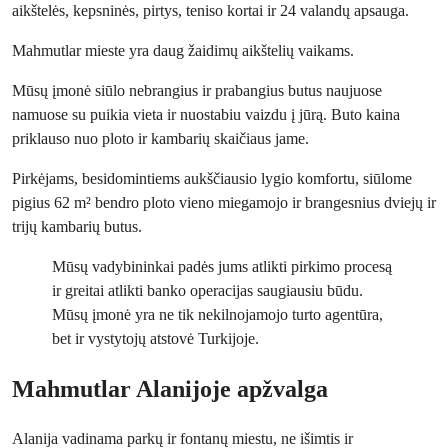
aikštelės, kepsninės, pirtys, teniso kortai ir 24 valandų apsauga.
Mahmutlar mieste yra daug žaidimų aikštelių vaikams.
Mūsų įmonė siūlo nebrangius ir prabangius butus naujuose
namuose su puikia vieta ir nuostabiu vaizdu į jūrą. Buto kaina
priklauso nuo ploto ir kambarių skaičiaus jame.
Pirkėjams, besidomintiems aukščiausio lygio komfortu, siūlome
pigius 62 m² bendro ploto vieno miegamojo ir brangesnius dviejų ir
trijų kambarių butus.
Mūsų vadybininkai padės jums atlikti pirkimo procesą
ir greitai atlikti banko operacijas saugiausiu būdu.
Mūsų įmonė yra ne tik nekilnojamojo turto agentūra,
bet ir vystytojų atstovė Turkijoje.
Mahmutlar Alanijoje apžvalga
Alanija vadinama parkų ir fontanų miestu, ne išimtis ir