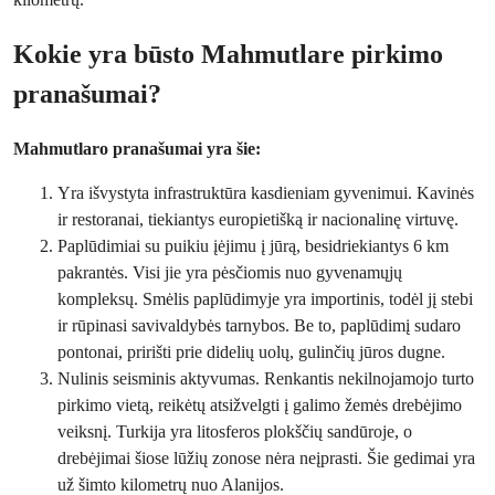
Kokie yra būsto Mahmutlare pirkimo
pranašumai?
Mahmutlaro pranašumai yra šie:
Yra išvystyta infrastruktūra kasdieniam gyvenimui. Kavinės
ir restoranai, tiekiantys europietišką ir nacionalinę virtuvę.
Paplūdimiai su puikiu įėjimu į jūrą, besidriekiantys 6 km
pakrantės. Visi jie yra pėsčiomis nuo gyvenamųjų
kompleksų. Smėlis paplūdimyje yra importinis, todėl jį stebi
ir rūpinasi savivaldybės tarnybos. Be to, paplūdimį sudaro
pontonai, pririšti prie didelių uolų, gulinčių jūros dugne.
Nulinis seisminis aktyvumas. Renkantis nekilnojamojo turto
pirkimo vietą, reikėtų atsižvelgti į galimo žemės drebėjimo
veiksnį. Turkija yra litosferos plokščių sandūroje, o
drebėjimai šiose lūžių zonose nėra neįprasti. Šie gedimai yra
už šimto kilometrų nuo Alanijos.