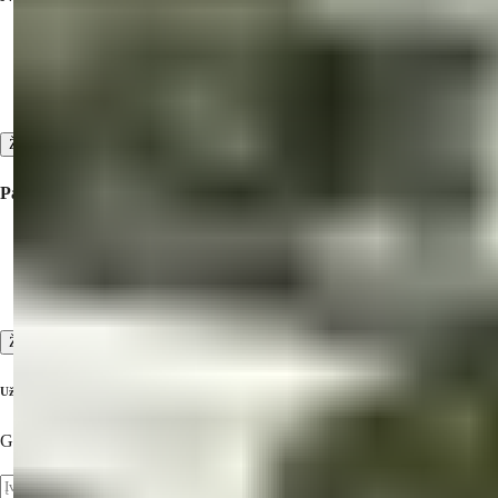
Parduodamas nekilnojamasis turtas Turkijoje
Turtas pardavimui Dubajuje
Turtas parduodamas Šiaurės Kipre
Žiūrėti viską
Paslaugos
Inspekcijos kelionės
Prekės ir po pardavimo paslaugos
Aukštas klientų aptarnavimo standartas
Žiūrėti viską
Užsiprenumeruokite mūsų naujienlaiškį
Gaukite naujausią informaciją apie nekilnojamąjį turtą!