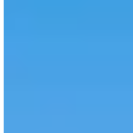
Pardavimų Vadovas
Telefonas/WhatsApp
+90 538 888 16 16
Ekspertų Palaikymas
Tik vienu paspaudimu.
Peržiūrėti 41 nuotraukas
€450,000
-
22
%
Speciali kaina
€350,000
Miegamieji
:
3
Vonios
:
3
Plotas
:
165
m²
Turkija > Antalya > Alanya
3+1 duplexas pardavimui Alanya
Mahmutlar | Jūros vaizdas | Turkijos
pilietybė | Paruošta įsikurti
Pardavimui Alanya Mahmutlar esantis 165 m² 3+1 duplexas su