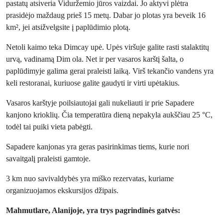
pastatų atsiveria Viduržemio jūros vaizdai. Jo aktyvi plėtra
prasidėjo maždaug prieš 15 metų. Dabar jo plotas yra beveik 16
km², jei atsižvelgsite į paplūdimio plotą.
Netoli kaimo teka Dimcay upė. Upės viršuje galite rasti stalaktitų
urvą, vadinamą Dim ola. Net ir per vasaros karštį šalta, o
paplūdimyje galima gerai praleisti laiką. Virš tekančio vandens yra
keli restoranai, kuriuose galite gaudyti ir virti upėtakius.
Vasaros karštyje poilsiautojai gali nukeliauti ir prie Sapadere
kanjono krioklių. Čia temperatūra dieną nepakyla aukščiau 25 °C,
todėl tai puiki vieta pabėgti.
Sapadere kanjonas yra geras pasirinkimas tiems, kurie nori
savaitgalį praleisti gamtoje.
3 km nuo savivaldybės yra miško rezervatas, kuriame
organizuojamos ekskursijos džipais.
Mahmutlare, Alanijoje, yra trys pagrindinės gatvės: