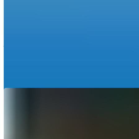
baseinu Mahmutlere, Alanyje
pardavimui
Atraskite parduodamą 2 kambarių butą Mahmutlare, Alanya, su
jūros vaizdu, basein...
El. paštas
Paskambinkite Man
Detalės
Paskambinkite Man
Ref:
1863
Işık Teker