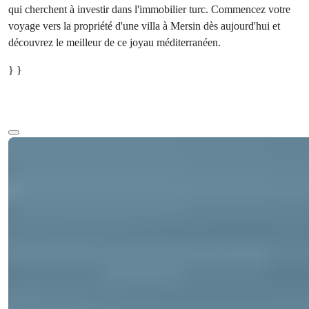
qui cherchent à investir dans l'immobilier turc. Commencez votre
voyage vers la propriété d'une villa à Mersin dès aujourd'hui et
découvrez le meilleur de ce joyau méditerranéen.
} }
Voir plus de texte
Ref:
Prix
€520 000
33141
Bedrooms
:
3
Salles de bain
:
3
Superficie totale
:
140
m²
Turquie > Mersin > Erdemli
Villa à vendre à Mersin Erdemli : 3
chambres, piscine privée, vue sur la mer
Découvrez cette magnifique villa à Erdemli, Mersin avec piscine