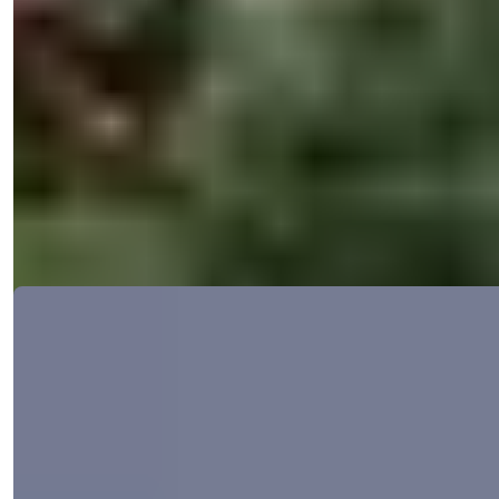
piscine, à 150 m de la plage dans le
district d'Erdemli à Mersin
Ces villas de quatre chambres avec permis de séjour se trouvent à
Erdemli, Mersi...
E-mail
Appelez-moi
Appelez-moi
Détails
Ref:
33130
Işık Teker
Directeur Commercial