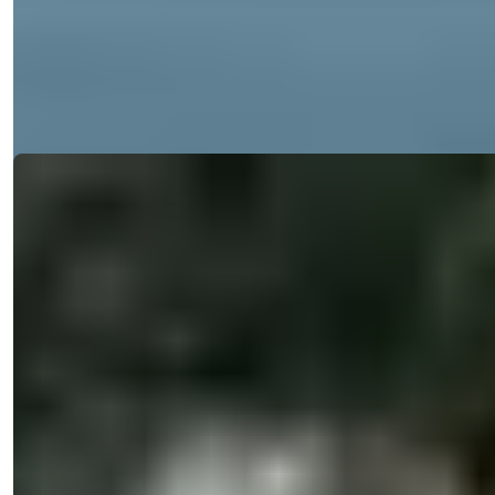
privée et vue su...
E-mail
Appelez-moi
Appelez-moi
Détails
Ref:
33119
Işık Teker
Directeur Commercial
Téléphone/WhatsApp
+90 538 888 16 16
Support Expert
À un seul clic de distance.