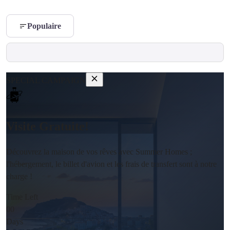
Populaire
SPECIAL CAMPAIGN
Visite Gratuite!
Découvrez la maison de vos rêves avec Summer Homes ;
l'hébergement, le billet d'avion et les frais de transfert sont à notre
charge !
Time Left
00
Days