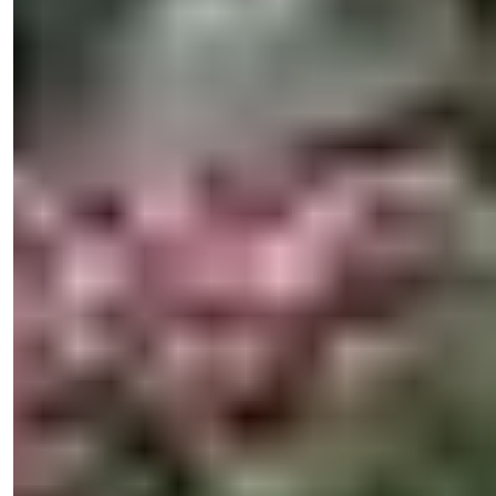
Işık Teker
Directeur Commercial
Téléphone/WhatsApp
+90 538 888 16 16
Support Expert
À un seul clic de distance.
View 31 Photos
Prix
€730 000
Bedrooms
:
4
Salles de bain
:
4
Superficie totale
:
225
m²
Turquie > Mersin > Erdemli
Charmante villa de 4 chambres avec