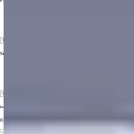
Propriété à vendre en Turquie
Propriété à vendre à Dubaï
Propriété à Vendre en Chypre du Nord
Tout afficher
Services
Visites d'inspection
Services avant-vente et après-vente
Haut standard de service client
Tout afficher
Inscrivez-vous à notre newsletter
Restez informé des dernières propriétés!