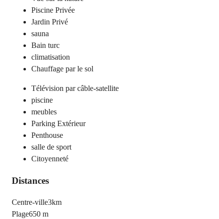
Piscine Privée
Jardin Privé
sauna
Bain turc
climatisation
Chauffage par le sol
Télévision par câble-satellite
piscine
meubles
Parking Extérieur
Penthouse
salle de sport
Citoyenneté
Distances
Centre-ville
3km
Plage
650 m