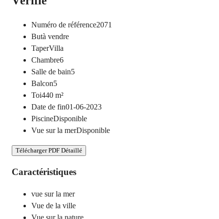
Vérifié
Numéro de référence
2071
But
à vendre
Taper
Villa
Chambre
6
Salle de bain
5
Balcon
5
Toi
440
m²
Date de fin
01-06-2023
Piscine
Disponible
Vue sur la mer
Disponible
Télécharger PDF Détaillé
Caractéristiques
vue sur la mer
Vue de la ville
Vue sur la nature