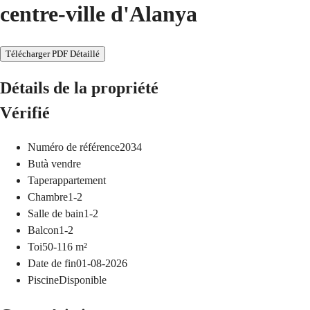
centre-ville d'Alanya
Télécharger PDF Détaillé
Détails de la propriété
Vérifié
Numéro de référence
2034
But
à vendre
Taper
appartement
Chambre
1-2
Salle de bain
1-2
Balcon
1-2
Toi
50-116
m²
Date de fin
01-08-2026
Piscine
Disponible