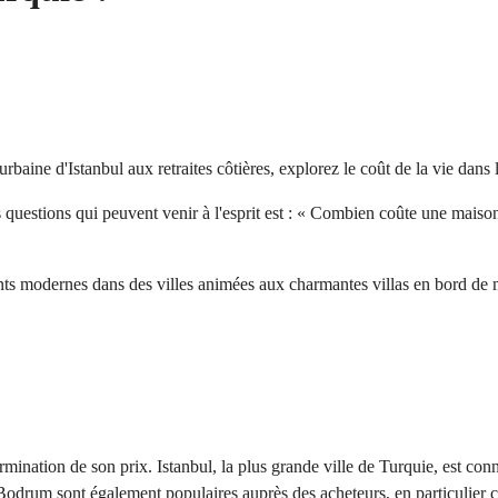
baine d'Istanbul aux retraites côtières, explorez le coût de la vie dans 
estions qui peuvent venir à l'esprit est : « Combien coûte une maison e
ts modernes dans des villes animées aux charmantes villas en bord de me
ermination de son prix. Istanbul, la plus grande ville de Turquie, est c
 Bodrum sont également populaires auprès des acheteurs, en particulier 