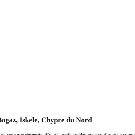
Bogaz, Iskele, Chypre du Nord
rd, ces 
appartements
 offrent le parfait mélange de confort et de comm