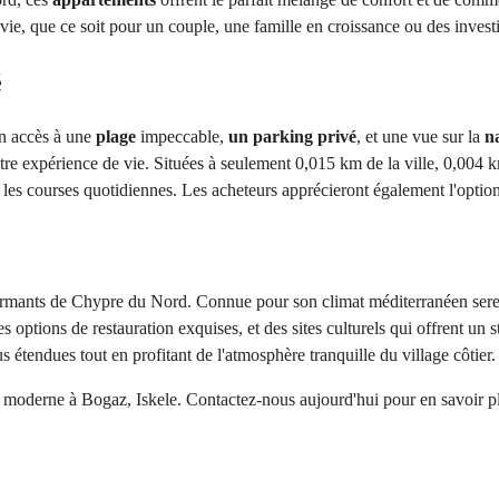
ie, que ce soit pour un couple, une famille en croissance ou des invest
é
 accès à une 
plage
 impeccable, 
un parking privé
, et une vue sur la 
n
re expérience de vie. Situées à seulement 0,015 km de la ville, 0,004 km 
 les courses quotidiennes. Les acheteurs apprécieront également l'optio
rmants de Chypre du Nord. Connue pour son climat méditerranéen serein, la
options de restauration exquises, et des sites culturels qui offrent un st
étendues tout en profitant de l'atmosphère tranquille du village côtier.
e moderne à Bogaz, Iskele. Contactez-nous aujourd'hui pour en savoir pl