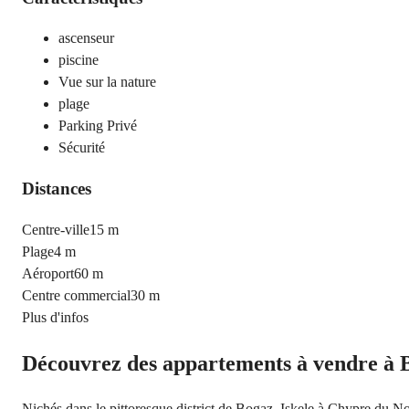
ascenseur
piscine
Vue sur la nature
plage
Parking Privé
Sécurité
Distances
Centre-ville
15 m
Plage
4 m
Aéroport
60 m
Centre commercial
30 m
Plus d'infos
Découvrez des appartements à vendre à 
Nichés dans le pittoresque district de Bogaz, Iskele à Chypre du No