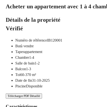
Acheter un appartement avec 1 à 4 chamb
Détails de la propriété
Vérifié
Numéro de référence
IB120001
But
à vendre
Taper
appartement
Chambre
1-4
Salle de bain
1-2
Balcon
1-3
Toi
60-370
m²
Date de fin
31-10-2025
Piscine
Disponible
Télécharger PDF Détaillé
Caractéristiques