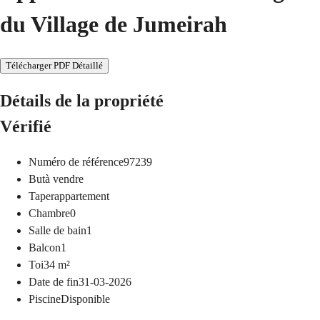
du Village de Jumeirah
Télécharger PDF Détaillé
Détails de la propriété
Vérifié
Numéro de référence
97239
But
à vendre
Taper
appartement
Chambre
0
Salle de bain
1
Balcon
1
Toi
34
m²
Date de fin
31-03-2026
Piscine
Disponible