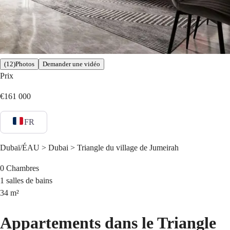
(12)Photos
Demander une vidéo
Prix
€161 000
FR
Dubaï/ÉAU > Dubai > Triangle du village de Jumeirah
0
Chambres
1
salles de bains
34
m²
Appartements dans le Triangle