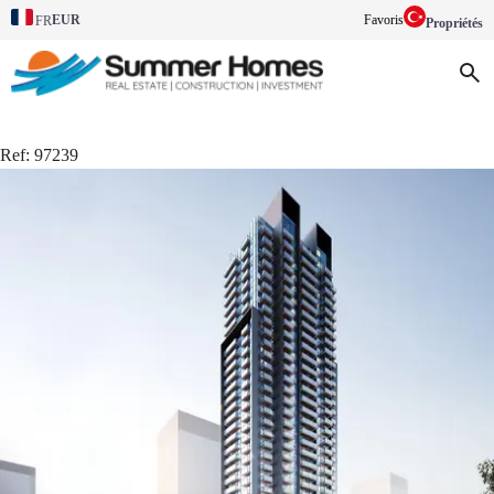
EUR
Favoris
FR
Propriétés
Ref:
97239