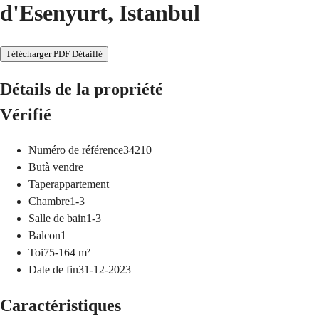
d'Esenyurt, Istanbul
Télécharger PDF Détaillé
Détails de la propriété
Vérifié
Numéro de référence
34210
But
à vendre
Taper
appartement
Chambre
1-3
Salle de bain
1-3
Balcon
1
Toi
75-164
m²
Date de fin
31-12-2023
Caractéristiques