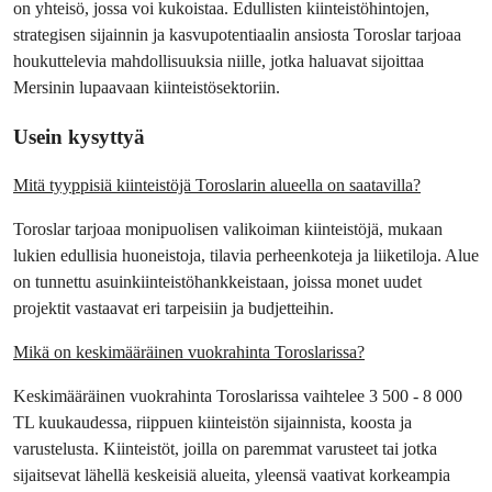
on yhteisö, jossa voi kukoistaa. Edullisten kiinteistöhintojen, 
strategisen sijainnin ja kasvupotentiaalin ansiosta Toroslar tarjoaa 
houkuttelevia mahdollisuuksia niille, jotka haluavat sijoittaa 
Mersinin lupaavaan kiinteistösektoriin.
Usein kysyttyä
Mitä tyyppisiä kiinteistöjä Toroslarin alueella on saatavilla?
Toroslar tarjoaa monipuolisen valikoiman kiinteistöjä, mukaan 
lukien edullisia huoneistoja, tilavia perheenkoteja ja liiketiloja. Alue 
on tunnettu asuinkiinteistöhankkeistaan, joissa monet uudet 
projektit vastaavat eri tarpeisiin ja budjetteihin.
Mikä on keskimääräinen vuokrahinta Toroslarissa?
Keskimääräinen vuokrahinta Toroslarissa vaihtelee 3 500 - 8 000 
TL kuukaudessa, riippuen kiinteistön sijainnista, koosta ja 
varustelusta. Kiinteistöt, joilla on paremmat varusteet tai jotka 
sijaitsevat lähellä keskeisiä alueita, yleensä vaativat korkeampia 