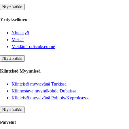
Näytä kaikki
Yrityksellinen
Yhteistyö
Meistä
Meidän Todistuksemme
Näytä kaikki
Kiinteistö Myynnissä
Kiinteistö myytävänä Turkissa
Kiinnostava myyntikohde Dubaissa
Kiinteistö myytävänä Pohjois-Kyproksessa
Näytä kaikki
Palvelut