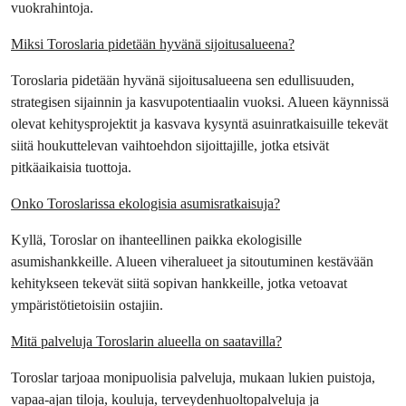
vuokrahintoja.
Miksi Toroslaria pidetään hyvänä sijoitusalueena?
Toroslaria pidetään hyvänä sijoitusalueena sen edullisuuden, 
strategisen sijainnin ja kasvupotentiaalin vuoksi. Alueen käynnissä 
olevat kehitysprojektit ja kasvava kysyntä asuinratkaisuille tekevät 
siitä houkuttelevan vaihtoehdon sijoittajille, jotka etsivät 
pitkäaikaisia tuottoja.
Onko Toroslarissa ekologisia asumisratkaisuja?
Kyllä, Toroslar on ihanteellinen paikka ekologisille 
asumishankkeille. Alueen viheralueet ja sitoutuminen kestävään 
kehitykseen tekevät siitä sopivan hankkeille, jotka vetoavat 
ympäristötietoisiin ostajiin.
Mitä palveluja Toroslarin alueella on saatavilla?
Toroslar tarjoaa monipuolisia palveluja, mukaan lukien puistoja, 
vapaa-ajan tiloja, kouluja, terveydenhuoltopalveluja ja 