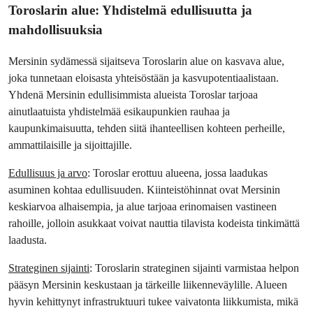
Toroslarin alue: Yhdistelmä edullisuutta ja 
mahdollisuuksia
Mersinin sydämessä sijaitseva Toroslarin alue on kasvava alue, 
joka tunnetaan eloisasta yhteisöstään ja kasvupotentiaalistaan. 
Yhdenä Mersinin edullisimmista alueista Toroslar tarjoaa 
ainutlaatuista yhdistelmää esikaupunkien rauhaa ja 
kaupunkimaisuutta, tehden siitä ihanteellisen kohteen perheille, 
ammattilaisille ja sijoittajille.
Edullisuus ja arvo
: Toroslar erottuu alueena, jossa laadukas 
asuminen kohtaa edullisuuden. Kiinteistöhinnat ovat Mersinin 
keskiarvoa alhaisempia, ja alue tarjoaa erinomaisen vastineen 
rahoille, jolloin asukkaat voivat nauttia tilavista kodeista tinkimättä 
laadusta.
Strateginen sijainti
: Toroslarin strateginen sijainti varmistaa helpon 
pääsyn Mersinin keskustaan ja tärkeille liikenneväylille. Alueen 
hyvin kehittynyt infrastruktuuri tukee vaivatonta liikkumista, mikä 