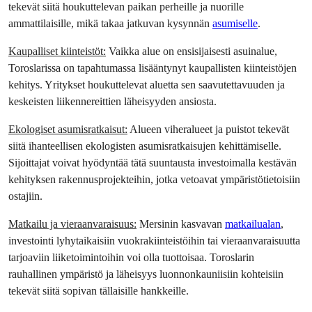
tekevät siitä houkuttelevan paikan perheille ja nuorille 
ammattilaisille, mikä takaa jatkuvan kysynnän 
asumiselle
.
Kaupalliset kiinteistöt:
 Vaikka alue on ensisijaisesti asuinalue, 
Toroslarissa on tapahtumassa lisääntynyt kaupallisten kiinteistöjen 
kehitys. Yritykset houkuttelevat aluetta sen saavutettavuuden ja 
keskeisten liikennereittien läheisyyden ansiosta.
Ekologiset asumisratkaisut:
 Alueen viheralueet ja puistot tekevät 
siitä ihanteellisen ekologisten asumisratkaisujen kehittämiselle. 
Sijoittajat voivat hyödyntää tätä suuntausta investoimalla kestävän 
kehityksen rakennusprojekteihin, jotka vetoavat ympäristötietoisiin 
ostajiin.
Matkailu ja vieraanvaraisuus:
 Mersinin kasvavan 
matkailualan
, 
investointi lyhytaikaisiin vuokrakiinteistöihin tai vieraanvaraisuutta 
tarjoaviin liiketoimintoihin voi olla tuottoisaa. Toroslarin 
rauhallinen ympäristö ja läheisyys luonnonkauniisiin kohteisiin 
tekevät siitä sopivan tällaisille hankkeille.