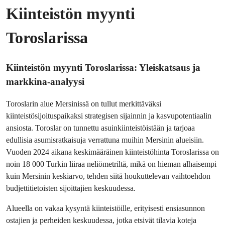
Kiinteistön myynti
Toroslarissa
Kiinteistön myynti Toroslarissa: Yleiskatsaus ja 
markkina-analyysi
Toroslarin alue Mersinissä on tullut merkittäväksi 
kiinteistösijoituspaikaksi strategisen sijainnin ja kasvupotentiaalin 
ansiosta. Toroslar on tunnettu asuinkiinteistöistään ja tarjoaa 
edullisia asumisratkaisuja verrattuna muihin Mersinin alueisiin. 
Vuoden 2024 aikana keskimääräinen kiinteistöhinta Toroslarissa on 
noin 18 000 Turkin liiraa neliömetriltä, mikä on hieman alhaisempi 
kuin Mersinin keskiarvo, tehden siitä houkuttelevan vaihtoehdon 
budjettitietoisten sijoittajien keskuudessa.
Alueella on vakaa kysyntä kiinteistöille, erityisesti ensiasunnon 
ostajien ja perheiden keskuudessa, jotka etsivät tilavia koteja 