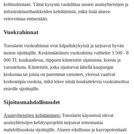
kohtuuhintaan. Tämä kysyntä vauhdittaa uusien asuinyhteisöjen ja 
infrastruktuurihankkeiden kehittämistä, mikä lisää alueen 
vetovoimaa entisestään.
Vuokrahinnat
Toroslarin vuokrahinnat ovat kilpailukykyisiä ja tarjoavat hyvän 
tuoton sijoittajille. Keskimääräinen vuokrahinta vaihtelee 3 500 - 8 
000 TL kuukaudessa, riippuen kiinteistön sijainnista, koosta ja 
varustelusta. Kiinteistöt, jotka sijaitsevat lähellä kaupungin 
keskustaa tai joissa on paremmat varusteet, yleensä vaativat 
korkeampia vuokria, mikä tekee niistä houkuttelevia vuokratuottoa 
etsiville sijoittajille.
Sijoitusmahdollisuudet
Asuinyhteisöjen kehittäminen:
 Toroslarin käynnissä olevat 
asuinyhteisöjen kehitysprojektit tarjoavat erinomaisia 
mahdollisuuksia sijoittajille. Alueen edullisuus ja kasvupotentiaali 