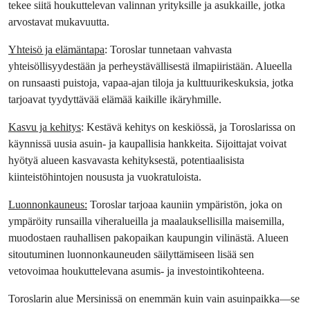
tekee siitä houkuttelevan valinnan yrityksille ja asukkaille, jotka 
arvostavat mukavuutta.
Yhteisö ja elämäntapa
: Toroslar tunnetaan vahvasta 
yhteisöllisyydestään ja perheystävällisestä ilmapiiristään. Alueella 
on runsaasti puistoja, vapaa-ajan tiloja ja kulttuurikeskuksia, jotka 
tarjoavat tyydyttävää elämää kaikille ikäryhmille.
Kasvu ja kehitys
: Kestävä kehitys on keskiössä, ja Toroslarissa on 
käynnissä uusia asuin- ja kaupallisia hankkeita. Sijoittajat voivat 
hyötyä alueen kasvavasta kehityksestä, potentiaalisista 
kiinteistöhintojen noususta ja vuokratuloista.
Luonnonkauneus:
 Toroslar tarjoaa kauniin ympäristön, joka on 
ympäröity runsailla viheralueilla ja maalauksellisilla maisemilla, 
muodostaen rauhallisen pakopaikan kaupungin vilinästä. Alueen 
sitoutuminen luonnonkauneuden säilyttämiseen lisää sen 
vetovoimaa houkuttelevana asumis- ja investointikohteena.
Toroslarin alue Mersinissä on enemmän kuin vain asuinpaikka—se 