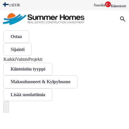
EUR
Suosikit
FI
Kiinteistöt
Ostaa
Sijainti
Kaikki
Valmis
Projekti
Kiinteistön tyyppi
Makuuhuoneet & Kylpyhuone
Lisää suodattimia