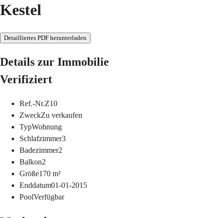
Kestel
Detailliertes PDF herunterladen
Details zur Immobilie
Verifiziert
Ref.-Nr.
Z10
Zweck
Zu verkaufen
Typ
Wohnung
Schlafzimmer
3
Badezimmer
2
Balkon
2
Größe
170
m²
Enddatum
01-01-2015
Pool
Verfügbar