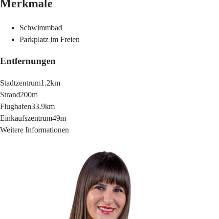
Merkmale
Schwimmbad
Parkplatz im Freien
Entfernungen
Stadtzentrum
1.2km
Strand
200m
Flughafen
33.9km
Einkaufszentrum
49m
Weitere Informationen