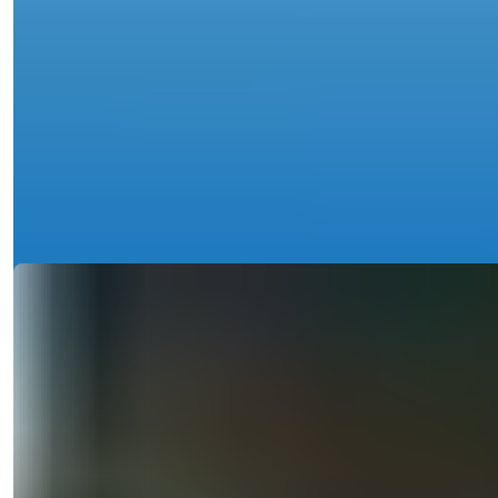
Sea View 2-Bedroom Apartment with
Pool in Mahmutlar, Alanya for Sale
Opdag en 2-værelses lejlighed til salg i Mahmutlar, Alanya, med
havudsigt, pool ...
Detaljer
E-mail
Ring til mig
Ring til mig
Ref:
1863
Işık Teker
Salgschef
Telefon/WhatsApp