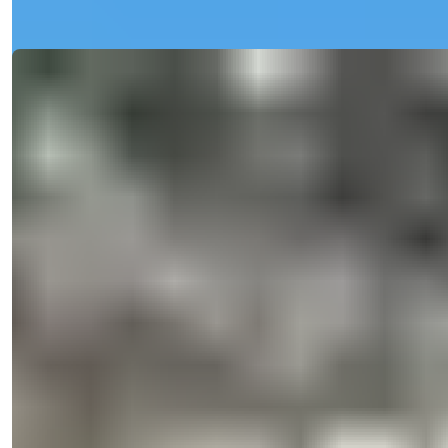
Mulighed
Ref:
2413
Işık Teker
Salgschef
Telefon/WhatsApp
+90 538 888 16 16
Ekspert support
Kun et klik væk.