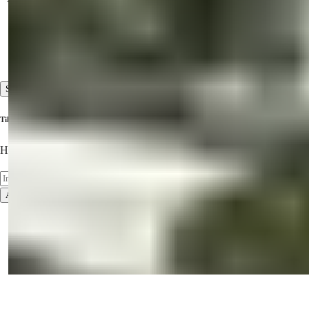
Besigtigelsesrejser
Service før og efter ejendomskøb
Kundeservice af høj standard
Se alle
Tilmeld dig vores nyhedsbrev
Hold dig opdateret om de nyeste ejendomme!
Abonner
Brugsvilkår
Privatlivspolitik
2026
© Summer Homes