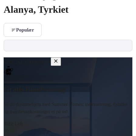
Alanya, Tyrkiet
Populær
SPECIAL CAMPAIGN
Gratis Rundvisning!
Se dit drømmehjem med Summer Homes; indkvartering, flybillet
og transferomkostninger er på os!
Time Left
00