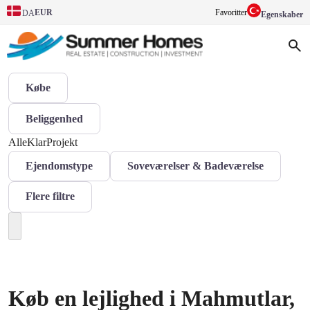
EUR
Favoritter
DA
Egenskaber
Købe
Beliggenhed
Alle
Klar
Projekt
Ejendomstype
Soveværelser & Badeværelse
Flere filtre
Køb en lejlighed i Mahmutlar,