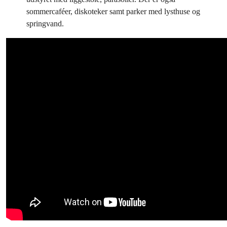
sommercaféer, diskoteker samt parker med lysthuse og
springvand.