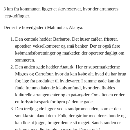
3 km fra kommunen ligger et skovreservat, hvor der arrangeres
jeep-udflugter.
Der er tre hovedgader i Mahmutlar, Alanya:
Den centrale hedder Barbaros. Det huser caféer, frisører,
apoteker, vekselkontorer og små banker. Der er også flere
købmandsforretninger og markeder, der opererer dagligt om
sommeren.
Den anden gade hedder Ataturk. Her er supermarkederne
Migros og Carrefour, hvor du kan købe alt, hvad du har brug
for, lige fra produkter til hvidevarer. I samme gade kan du
finde fremmedtalende lokalsamfund, hvor der afholdes
kulturelle arrangementer og expat-møder. Om aftenen er der
en forlystelsespark for børn på denne gade.
Den tredje gade ligger ved strandpromenaden, som er den
smukkeste blandt dem. Folk, der går tur med deres hunde og
kan lide at jogge, bruger denne sti meget. Sandstranden er
udstyret med liggestole, parasoller. Der er også