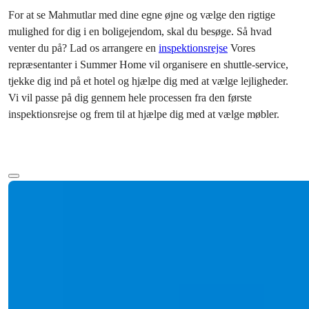
For at se Mahmutlar med dine egne øjne og vælge den rigtige
mulighed for dig i en boligejendom, skal du besøge. Så hvad
venter du på? Lad os arrangere en
inspektionsrejse
Vores
repræsentanter i Summer Home vil organisere en shuttle-service,
tjekke dig ind på et hotel og hjælpe dig med at vælge lejligheder.
Vi vil passe på dig gennem hele processen fra den første
inspektionsrejse og frem til at hjælpe dig med at vælge møbler.
Mere tekst
Ref:
Startpris
2389
€225.000
Bedrooms
:
1-3
Badeværelser
:
1-2
Samlet areal
:
67-206
m²
Tyrkiet > Antalya > Alanya
Lejligheder til salg i Mahmutlar, Alanya: