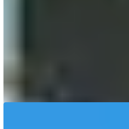
Samlet areal
:
73-142
m²
Tyrkiet > Antalya > Alanya
Luksuslejlighed med havudsigt og
statsborgerskab i Alanya Mahmutlar - 2
& 4 soveværelser tilgængelig...
Denne fantastiske moderne blok af lejligheder er designet til at
appellere til m...
Detaljer
E-mail
Ring til mig
Ring til mig
Mulighed
Ref:
2476