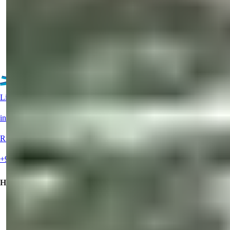
Udforsk en 2-værelses lejlighed til salg i Mahmutlar, Alanya. Nyd
moderne bekvem...
Detaljer
E-mail
Ring til mig
Ring til mig
Flere boliger
Live support?
info@summerhomes.com
Ring til os
+90 538 888 16 16
Hurtige links
Købe en Ejendom
Sælg din ejendom