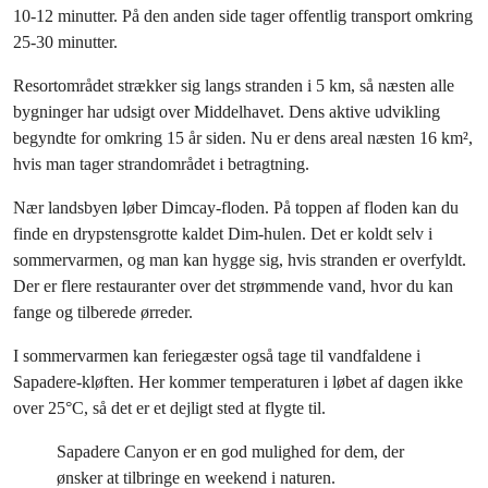
10-12 minutter. På den anden side tager offentlig transport omkring
25-30 minutter.
Resortområdet strækker sig langs stranden i 5 km, så næsten alle
bygninger har udsigt over Middelhavet. Dens aktive udvikling
begyndte for omkring 15 år siden. Nu er dens areal næsten 16 km²,
hvis man tager strandområdet i betragtning.
Nær landsbyen løber Dimcay-floden. På toppen af floden kan du
finde en drypstensgrotte kaldet Dim-hulen. Det er koldt selv i
sommervarmen, og man kan hygge sig, hvis stranden er overfyldt.
Der er flere restauranter over det strømmende vand, hvor du kan
fange og tilberede ørreder.
I sommervarmen kan feriegæster også tage til vandfaldene i
Sapadere-kløften. Her kommer temperaturen i løbet af dagen ikke
over 25°C, så det er et dejligt sted at flygte til.
Sapadere Canyon er en god mulighed for dem, der
ønsker at tilbringe en weekend i naturen.