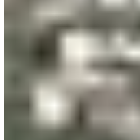
Işık Teker
Salgschef
Telefon/WhatsApp
+90 538 888 16 16
Ekspert support
Kun et klik væk.
Se 29 fotos
€165.000
-
1
%
Specialpris
€163.000
Bedrooms
:
2
Badeværelser
:
2
Samlet areal
:
150
m²
Tyrkiet > Antalya > Alanya
2-værelses lejlighed til salg med pool nær
havet i Mahmutlar, Alanya