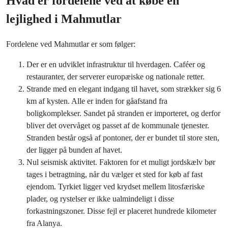
Hvad er fordelene ved at købe en
lejlighed i Mahmutlar
Fordelene ved Mahmutlar er som følger:
Der er en udviklet infrastruktur til hverdagen. Caféer og
restauranter, der serverer europæiske og nationale retter.
Strande med en elegant indgang til havet, som strækker sig 6
km af kysten. Alle er inden for gåafstand fra
boligkomplekser. Sandet på stranden er importeret, og derfor
bliver det overvåget og passet af de kommunale tjenester.
Stranden består også af pontoner, der er bundet til store sten,
der ligger på bunden af havet.
Nul seismisk aktivitet. Faktoren for et muligt jordskælv bør
tages i betragtning, når du vælger et sted for køb af fast
ejendom. Tyrkiet ligger ved krydset mellem litosfæriske
plader, og rystelser er ikke ualmindeligt i disse
forkastningszoner. Disse fejl er placeret hundrede kilometer
fra Alanya.