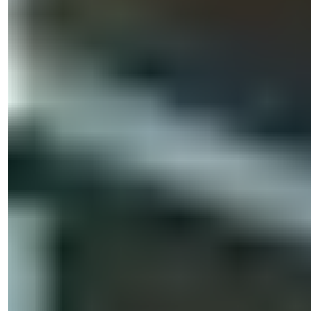
+90 538 888 16 16
Ekspert support
Kun et klik væk.
Işık Teker
Salgschef
Telefon/WhatsApp
+90 538 888 16 16
Ekspert support
Kun et klik væk.
Se 49 fotos
Startpris
€331.000
Bedrooms
:
2-4
Badeværelser
:
1