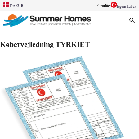
EUR
Favoritter
DA
Egenskaber
Købervejledning TYRKIET