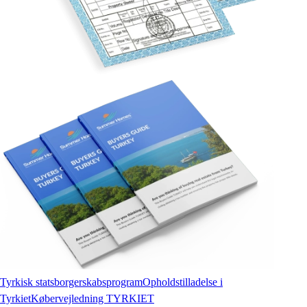
Tyrkisk statsborgerskabsprogram
Opholdstilladelse i
Tyrkiet
Købervejledning TYRKIET