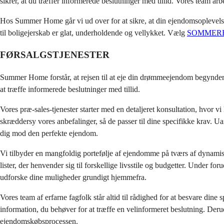
sikrer, at du træffer informerede beslutninger med tillid. Vores team 
Hos Summer Home går vi ud over for at sikre, at din ejendomsoplevelse ikk
til boligejerskab er glat, underholdende og vellykket. Vælg
SOMMER
FØRSALGSTJENESTER
Summer Home forstår, at rejsen til at eje din drømmeejendom begynder læ
at træffe informerede beslutninger med tillid.
Vores præ-sales-tjenester starter med en detaljeret konsultation, hvor vi 
skræddersy vores anbefalinger, så de passer til dine specifikke krav. Ua
dig mod den perfekte ejendom.
Vi tilbyder en mangfoldig portefølje af ejendomme på tværs af dynami
lister, der henvender sig til forskellige livsstile og budgetter. Under fo
udforske dine muligheder grundigt hjemmefra.
Vores team af erfarne fagfolk står altid til rådighed for at besvare dine
information, du behøver for at træffe en velinformeret beslutning. De
ejendomskøbsprocessen.