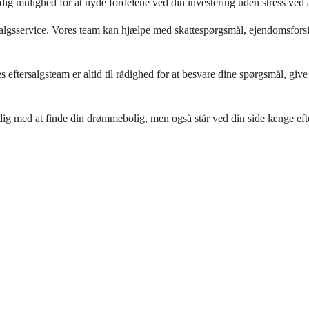
dig mulighed for at nyde fordelene ved din investering uden stress ved a
salgsservice. Vores team kan hjælpe med skattespørgsmål, ejendomsforsikr
eftersalgsteam er altid til rådighed for at besvare dine spørgsmål, give rå
at finde din drømmebolig, men også står ved din side længe efter købe