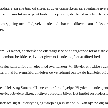
dateret på alle trin, og sikrer, at du er opmærksom på eventuelle nye a
t, så du kan fokusere på at finde den ejendom, der bedst matcher din vi
øgning med tillid, velvidende at du har et dedikeret team af eksperter
er.
 Vi mener, at enestående eftersalgsservice er afgørende for at sikre en 
f ejendomsbesiddelse, hvilket giver ro i sindet og fortsat tilfredshed.
algsteam til for at hjælpe med overgangen. Vi tilbyder en række ydelser
ring af forsyningsforbindelser og vejledning om lokale faciliteter og tje
esiddelse, og Summer Home er her for at hjælpe. Vi yder løbende ejend
rviceudbydere sikrer, at ethvert problem bliver løst hurtigt og professi
vice sig til lejerstyring og udlejningsassistance. Vi kan hjælpe dig med 