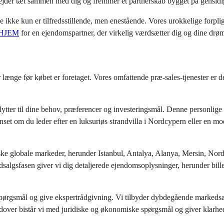
arbejder tæt sammen med dig og fremmer et partnerskab bygget på gensidi
e kun er tilfredsstillende, men enestående. Vores urokkelige forpligtelse
HJEM
for en ejendomspartner, der virkelig værdsætter dig og dine dr
nge før købet er foretaget. Vores omfattende præ-sales-tjenester er desi
lytter til dine behov, præferencer og investeringsmål. Denne personlige til
nset om du leder efter en luksuriøs strandvilla i Nordcypern eller en mo
ske globale markeder, herunder Istanbul, Antalya, Alanya, Mersin, Nor
rudsalgsfasen giver vi dig detaljerede ejendomsoplysninger, herunder bille
 spørgsmål og give ekspertrådgivning. Vi tilbyder dybdegående markedsanal
rudover bistår vi med juridiske og økonomiske spørgsmål og giver klar