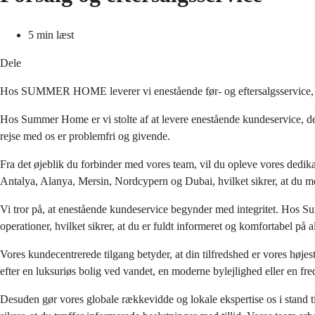
5 min læst
Dele
Hos SUMMER HOME leverer vi enestående før- og eftersalgsservice, d
Hos Summer Home er vi stolte af at levere enestående kundeservice, der
rejse med os er problemfri og givende.
Fra det øjeblik du forbinder med vores team, vil du opleve vores dedik
Antalya, Alanya, Mersin, Nordcypern og Dubai, hvilket sikrer, at du mo
Vi tror på, at enestående kundeservice begynder med integritet. Hos Sum
operationer, hvilket sikrer, at du er fuldt informeret og komfortabel på 
Vores kundecentrerede tilgang betyder, at din tilfredshed er vores højeste
efter en luksuriøs bolig ved vandet, en moderne bylejlighed eller en fredfy
Desuden gør vores globale rækkevidde og lokale ekspertise os i stand til