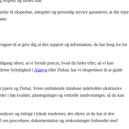
g respekt og fælles mål.
 til ekspertise, integritet og personlig service garanterer, at din rejse 
ømme.
gnet til at give dig al den support og information, du har brug for for 
gang sikrer, at vi forstår præcis, hvad du leder efter, så vi kan 
derne bylejlighed i
Alanya
eller Dubai, har vi ekspertisen til at guide 
dcypern og Dubai. Vores omfattende database indeholder eksklusive 
der i høj kvalitet, plantegninger og virtuelle rundvisninger, så du kan 
yser og indsigt i lokale tendenser, der sikrer, at du har al den 
hed om procedurer, dokumentation og omkostninger forbundet med 