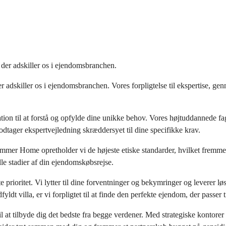
er adskiller os i ejendomsbranchen.
 adskiller os i ejendomsbranchen. Vores forpligtelse til ekspertise, g
ation til at forstå og opfylde dine unikke behov. Vores højtuddannede 
dtager ekspertvejledning skræddersyet til dine specifikke krav.
mer Home opretholder vi de højeste etiske standarder, hvilket fremmer t
alle stadier af din ejendomskøbsrejse.
 prioritet. Vi lytter til dine forventninger og bekymringer og leverer løs
ldt villa, er vi forpligtet til at finde den perfekte ejendom, der passer ti
 at tilbyde dig det bedste fra begge verdener. Med strategiske kontorer i