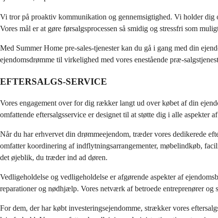
Vi tror på proaktiv kommunikation og gennemsigtighed. Vi holder dig op
Vores mål er at gøre førsalgsprocessen så smidig og stressfri som mulig
Med Summer Home pre-sales-tjenester kan du gå i gang med din ejendomss
ejendomsdrømme til virkelighed med vores enestående præ-salgstjenest
EFTERSALGS-SERVICE
Vores engagement over for dig rækker langt ud over købet af din ejendom.
omfattende eftersalgsservice er designet til at støtte dig i alle aspekter a
Når du har erhvervet din drømmeejendom, træder vores dedikerede efters
omfatter koordinering af indflytningsarrangementer, møbelindkøb, facilite
det øjeblik, du træder ind ad døren.
Vedligeholdelse og vedligeholdelse er afgørende aspekter af ejendomsb
reparationer og nødhjælp. Vores netværk af betroede entreprenører og se
For dem, der har købt investeringsejendomme, strækker vores eftersalgsser