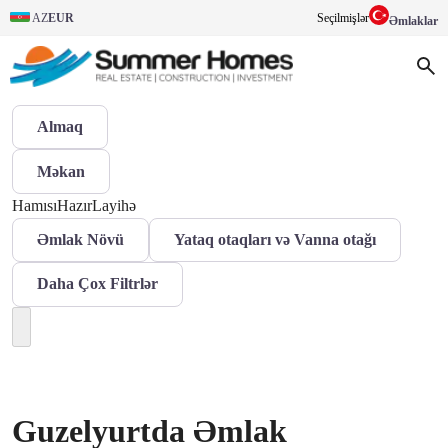
AZ
EUR
Seçilmişlər
Əmlaklar
Almaq
Məkan
Hamısı
Hazır
Layihə
Əmlak Növü
Yataq otaqları və Vanna otağı
Daha Çox Filtrlər
Guzelyurtda Əmlak