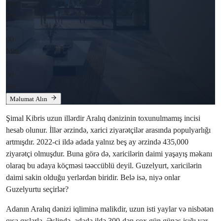
00
Hrs
:
00
Min
:
00
Sec
Məlumat Alın
Şimal Kibris uzun illərdir Aralıq dənizinin toxunulmamış incisi
hesab olunur. İllər ərzində, xarici ziyarətçilər arasında populyarlığı
artmışdır. 2022-ci ildə adada yalnız beş ay ərzində 435,000
ziyarətçi olmuşdur. Buna görə də, xaricilərin daimi yaşayış məkanı
olaraq bu adaya köçməsi təəccüblü deyil. Guzelyurt, xaricilərin
daimi sakin olduğu yerlərdən biridir. Belə isə, niyə onlar
Guzelyurtu seçirlər?
Adanın Aralıq dənizi iqliminə malikdir, uzun isti yaylar və nisbətən
qısa qışlarla. Əslində, adada ildə 300-dən çox gün günəş işığı var.