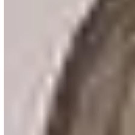
Işık Teker
Satış Meneceri
Telefon/WhatsApp
+90 538 888 16 16
Ekspert Dəstəyi
Sadəcə bir klik uzağınızda.
Işık Teker
Satış Meneceri
Telefon/WhatsApp
+90 538 888 16 16
Ekspert Dəstəyi