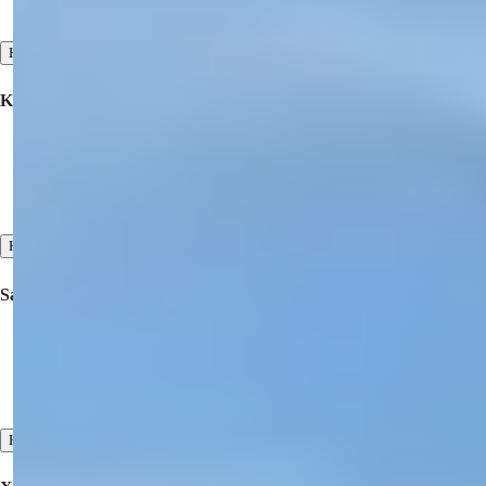
Bizimlə Əlaqə
Hamısına Bax
Korporativ
Əməkdaşlıq
Haqqımızda
Bizim Şəhadətnamələr
Hamısına Bax
Satılıq Əmlak
Türkiyədə satılan əmlak
Dubayda satılan əmlak
Şimali Kiprdə satılan əmlak
Hamısına Bax