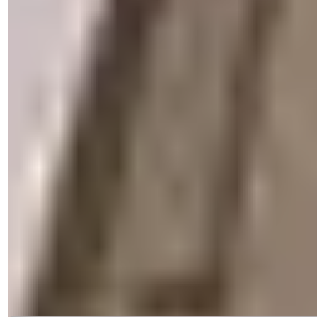
Sadəcə bir klik uzağınızda.
25 Şəkilə baxın
Qiymət
€116,000
Yataq otaqları
:
1
Vanna otaqları
:
1
Sahə
:
40
m²
Şimali Kipr
İki Teraslı Wellness Kompleksində 1
Otaqlı Mənzil
Tezliklə tamamlanacaq layihə Gaziveren, Güzelyurtda. Kurort və
wellness imkanlar...
E-poçt
Məni Zəng Et
Məni Zəng Et
Detallar