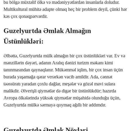
bu bölgə müxtəlif ölkə və mədəniyyətlərdən insanlarla doludur.
Multikultural mühitə adapte olmaq heç bir problem deyil, çünki hər
kəs çox qonaqpərvərdir.
Guzelyurtda Əmlak Almağın
Üstünlükləri:
Əlbəttə, Guzelyurtda mülk almağın bir çox üstünlükləri var. Ev və
mənzillərin dəyəri, adanın Aralıq dənizi turizm məkanı kimi
tanınmasından qaynaqlanır. Mükəmməl iqlim, bir çox insan üçün
burada yaşamağa qərar verərkən vacib amildir. Ada, cənnət
təəssüratı yaradan çoxlu dağlar, meşələr və gözəl mavi sulara
malikdir. Əlverişli qiymətlər də digər bir üstünlükdür; hazırda
Avropa ölkələrində yüksək qiymətlər müşahidə olunduğu üçün,
Guzelyurtda mülkə sərmayə qoymaq ağıllı bir addımdır.
Guzelyurtda Əmlak Növləri