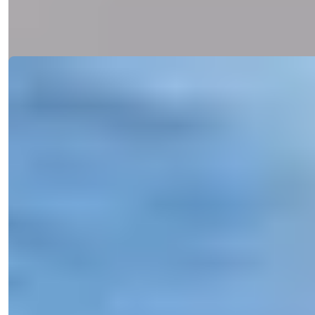
E-poçt
Məni Zəng Et
Məni Zəng Et
Detallar
Ref:
RGGV13001A
Işık Teker
Satış Meneceri
Telefon/WhatsApp
+90 538 888 16 16
Ekspert Dəstəyi
Sadəcə bir klik uzağınızda.