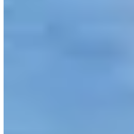
Işık Teker
Satış Meneceri
Telefon/WhatsApp
+90 538 888 16 16
Ekspert Dəstəyi
Sadəcə bir klik uzağınızda.
49 Şəkilə baxın
Qiymət
€95,000
Yataq otaqları
:
1
Vanna otaqları
:
1
Sahə
:
40
m²
Şimali Kipr
Lüks Layihədə İnvestisiya Əmlakı,
Coastal Heaven