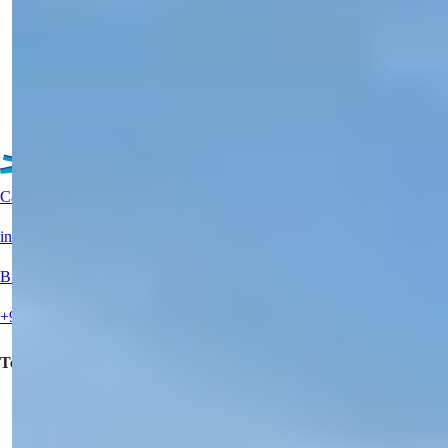
Gaziveren və Guzelyurt bölgəsində investisiya üçün seçilən,
möhtəşəm apartamentl...
E-poçt
Məni Zəng Et
Məni Zəng Et
Detallar
Canlı Dəstək?
info@summerhomes.com
Bizə Zəng Edin
+90 538 888 16 16
Tez Keçidlər
Əmlak Almaq
Əmlakınızı Satışa Təklif Edin