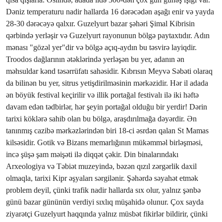
Dəniz temperaturu nadir hallarda 16 dərəcədən aşağı enir və yayda
28-30 dərəcəyə qalxır. Guzelyurt bazar şəhəri Şimal Kibrisin
qərbində yerləşir və Guzelyurt rayonunun bölgə paytaxtıdır. Adın
mənası "gözəl yer"dir və bölgə açıq-aydın bu təsvirə layiqdir.
Troodos dağlarının ətəklərində yerləşən bu yer, adanın ən
məhsuldar kənd təsərrüfatı sahəsidir. Kıbrısın Meyvə Səbəti olaraq
da bilinən bu yer, sitrus yetişdirilməsinin mərkəzidir. Hər il adada
ən böyük festival keçirilir və illik portağal festivalı ilə iki həftə
davam edən tədbirlər, hər şeyin portağal olduğu bir yerdir! Dərin
tarixi köklərə sahib olan bu bölgə, araşdırılmağa dəyərdir. Ən
tanınmış cazibə mərkəzlərindən biri 18-ci əsrdən qalan St Mamas
kilsəsidir. Gotik və Bizans memarlığının mükəmməl birləşməsi,
incə şüşə şam məişəti ilə diqqət çəkir. Din binalarındakı
Arxeologiya və Təbiət muzeyində, bəzən qızıl zərgərlik daxil
olmaqla, tarixi Kipr əşyaları sərgilənir. Şəhərdə səyahət etmək
problem deyil, çünki trafik nadir hallarda sıx olur, yalnız şənbə
günü bazar gününün verdiyi sıxlıq müşahidə olunur. Çox sayda
ziyarətçi Guzelyurt haqqında yalnız müsbət fikirlər bildirir, çünki