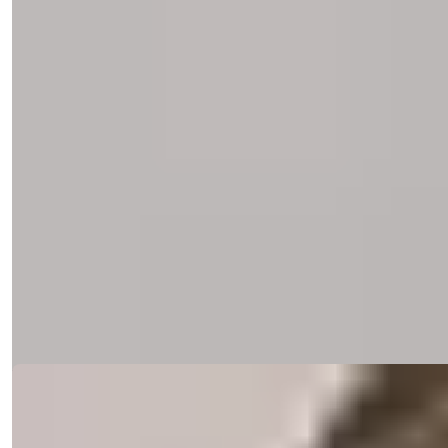
Yataq otaqları
:
1
Vanna otaqları
:
1
Sahə
:
61
m²
Şimali Kipr
Şimal Kipr, Güzelyurtda yerləşən lüks
komplekste bir otaqlı mənzil
Güzelyurt, Şimal Kiprdəki ən lüks komplekslərdən birində satışa
çıxarılan bir ot...
E-poçt
Məni Zəng Et
Məni Zəng Et
Detallar
Ref:
RGGV10012A