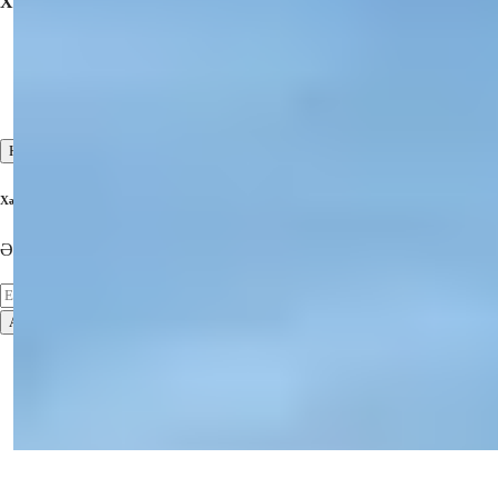
Xidmətlər
Yoxlama Səfərləri
Satış Əvvəli və Satış Sonrası Xidmətlər
Yüksək Səviyyəli Müştəri Xidməti
Hamısına Bax
Xəbər Bülletenimizə Qoşulun
Ən Son Əmlaklar haqqında Məlumat Alın!
Abunə Olun
İstifadə Şərtləri
Məxfilik Siyasəti
2026
© Summer Homes