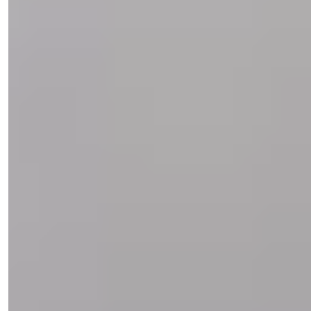
Satış Meneceri
Telefon/WhatsApp
+90 538 888 16 16
Ekspert Dəstəyi
Sadəcə bir klik uzağınızda.
47 Şəkilə baxın
Qiymət
€99,000
Yataq otaqları
:
1
Vanna otaqları
:
1
Sahə
:
40
m²
Şimali Kipr
Dəniz mənzərəsi olan mənzil, Sahil
Cənnətində Möhtəşəm İnvestisiya
Möhtəşəm mənzillər, Güzelyurtun Gaziveren bölgəsində
investisiya üçün əsas daşın...