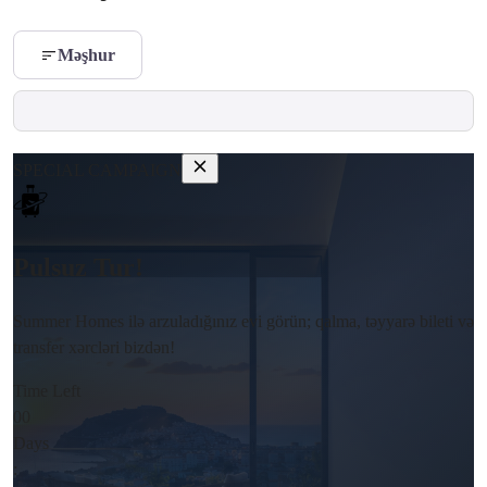
Məşhur
SPECIAL CAMPAIGN
Pulsuz Tur!
Summer Homes ilə arzuladığınız evi görün; qalma, təyyarə bileti və
transfer xərcləri bizdən!
Time Left
00
Days
: