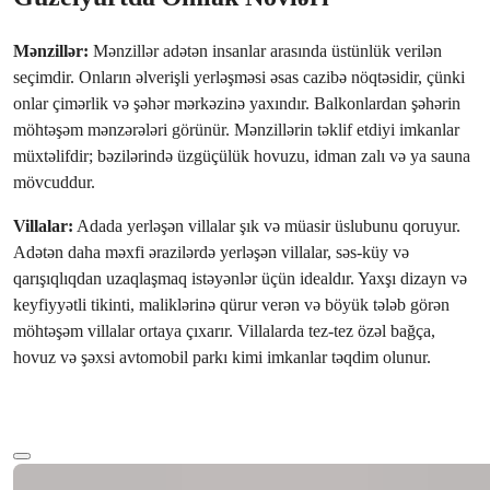
Mənzillər:
Mənzillər adətən insanlar arasında üstünlük verilən
seçimdir. Onların əlverişli yerləşməsi əsas cazibə nöqtəsidir, çünki
onlar çimərlik və şəhər mərkəzinə yaxındır. Balkonlardan şəhərin
möhtəşəm mənzərələri görünür. Mənzillərin təklif etdiyi imkanlar
müxtəlifdir; bəzilərində üzgüçülük hovuzu, idman zalı və ya sauna
mövcuddur.
Villalar:
Adada yerləşən villalar şık və müasir üslubunu qoruyur.
Adətən daha məxfi ərazilərdə yerləşən villalar, səs-küy və
qarışıqlıqdan uzaqlaşmaq istəyənlər üçün idealdır. Yaxşı dizayn və
keyfiyyətli tikinti, maliklərinə qürur verən və böyük tələb görən
möhtəşəm villalar ortaya çıxarır. Villalarda tez-tez özəl bağça,
hovuz və şəxsi avtomobil parkı kimi imkanlar təqdim olunur.
Daha çox mətn
Ref:
Qiymət
RGGV10011A
€150,000