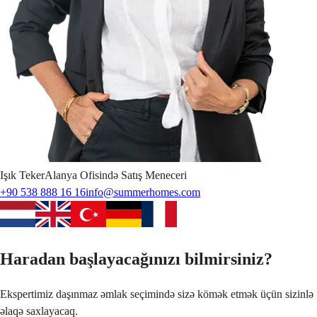
Işık
Teker
Alanya Ofisində Satış Meneceri
+90 538 888 16 16
info@summerhomes.com
Haradan başlayacağınızı bilmirsiniz?
Ekspertimiz daşınmaz əmlak seçimində sizə kömək etmək üçün sizinlə
əlaqə saxlayacaq.