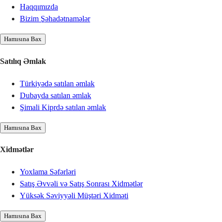
Haqqımızda
Bizim Şəhadətnamələr
Hamısına Bax
Satılıq Əmlak
Türkiyədə satılan əmlak
Dubayda satılan əmlak
Şimali Kiprdə satılan əmlak
Hamısına Bax
Xidmətlər
Yoxlama Səfərləri
Satış Əvvəli və Satış Sonrası Xidmətlər
Yüksək Səviyyəli Müştəri Xidməti
Hamısına Bax