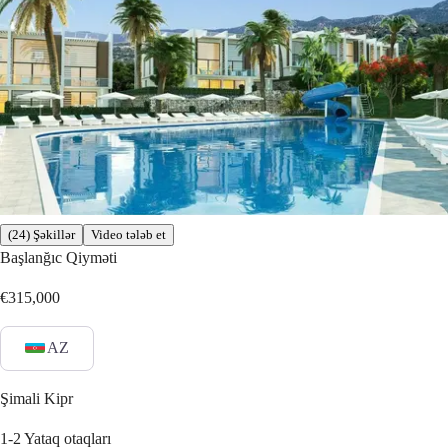
(24) Şəkillər
Video tələb et
Başlanğıc Qiyməti
€315,000
AZ
Şimali Kipr
1-2
Yataq otaqları