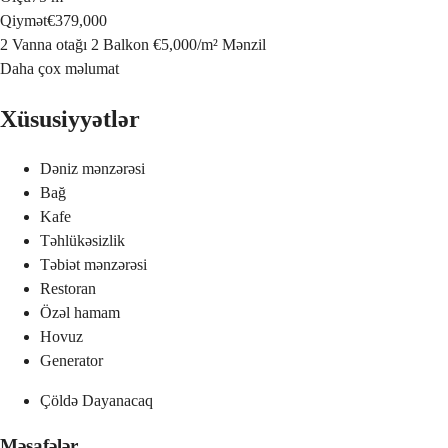
Qiymət
€379,000
2 Vanna otağı
2 Balkon
€5,000
/
m²
Mənzil
Daha çox məlumat
Xüsusiyyətlər
Dəniz mənzərəsi
Bağ
Kafe
Təhlükəsizlik
Təbiət mənzərəsi
Restoran
Özəl hamam
Hovuz
Generator
Çöldə Dayanacaq
Məsafələr