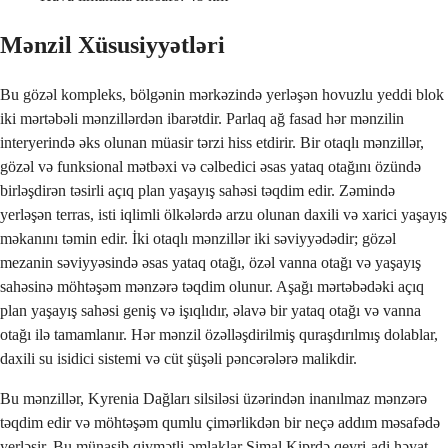
Mənzil Xüsusiyyətləri
Bu gözəl kompleks, bölgənin mərkəzində yerləşən hovuzlu yeddi blok
iki mərtəbəli mənzillərdən ibarətdir. Parlaq ağ fasad hər mənzilin
interyerində əks olunan müasir tərzi hiss etdirir. Bir otaqlı mənzillər,
gözəl və funksional mətbəxi və cəlbedici əsas yataq otağını özündə
birləşdirən təsirli açıq plan yaşayış sahəsi təqdim edir. Zəmində
yerləşən terras, isti iqlimli ölkələrdə arzu olunan daxili və xarici yaşayış
məkanını təmin edir. İki otaqlı mənzillər iki səviyyədədir; gözəl
mezanin səviyyəsində əsas yataq otağı, özəl vanna otağı və yaşayış
sahəsinə möhtəşəm mənzərə təqdim olunur. Aşağı mərtəbədəki açıq
plan yaşayış sahəsi geniş və işıqlıdır, əlavə bir yataq otağı və vanna
otağı ilə tamamlanır. Hər mənzil özəlləşdirilmiş quraşdırılmış dolablar,
daxili su isidici sistemi və cüt şüşəli pəncərələrə malikdir.
Bu mənzillər, Kyrenia Dağları silsiləsi üzərindən inanılmaz mənzərə
təqdim edir və möhtəşəm qumlu çimərlikdən bir neçə addım məsafədə
yerləşir. Bu münasib qiymətli əmlaklar Şimal Kiprdə qeyri-adi həyat