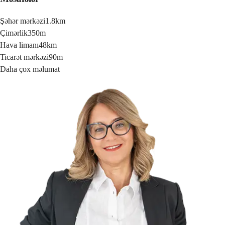
Şəhər mərkəzi
1.8km
Çimərlik
350m
Hava limanı
48km
Ticarət mərkəzi
90m
Daha çox məlumat