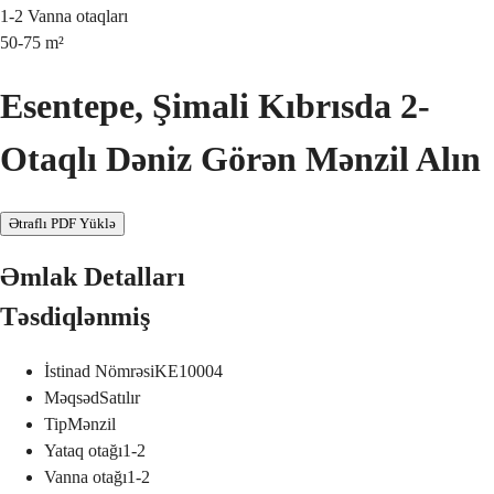
1-2
Vanna otaqları
50-75
m²
Esentepe, Şimali Kıbrısda 2-
Otaqlı Dəniz Görən Mənzil Alın
Ətraflı PDF Yüklə
Əmlak Detalları
Təsdiqlənmiş
İstinad Nömrəsi
KE10004
Məqsəd
Satılır
Tip
Mənzil
Yataq otağı
1-2
Vanna otağı
1-2