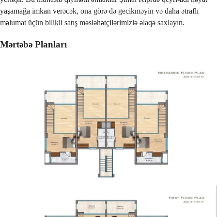
yaşamağa imkan verəcək, ona görə də gecikməyin və daha ətraflı
məlumat üçün bilikli satış məsləhətçilərimizlə əlaqə saxlayın.
Mərtəbə Planları