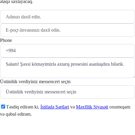
əlaqə saxlayacaq.
Phone
Üstünlük verdiyiniz messenceri seçin
Təsdiq edirəm ki,
İstifadə Şərtləri
və
Məxfilik Siyasəti
oxumuşam
və qəbul edirəm.
Göndər