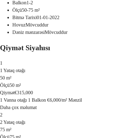
Balkon
1-2
Ölçü
50-75
m²
Bitmə Tarixi
01-01-2022
Hovuz
Mövcuddur
Dəniz mənzarəsi
Mövcuddur
Qiymət Siyahısı
1
1 Yataq otağı
50 m²
Ölçü
50 m²
Qiymət
€315,000
1 Vanna otağı
1 Balkon
€6,000
/
m²
Mənzil
Daha çox məlumat
2
2 Yataq otağı
75 m²
Ölçü
75 m²