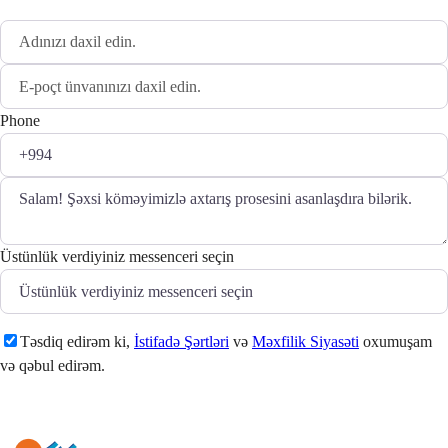
Phone
Üstünlük verdiyiniz messenceri seçin
Təsdiq edirəm ki,
İstifadə Şərtləri
və
Məxfilik Siyasəti
oxumuşam
və qəbul edirəm.
Göndər