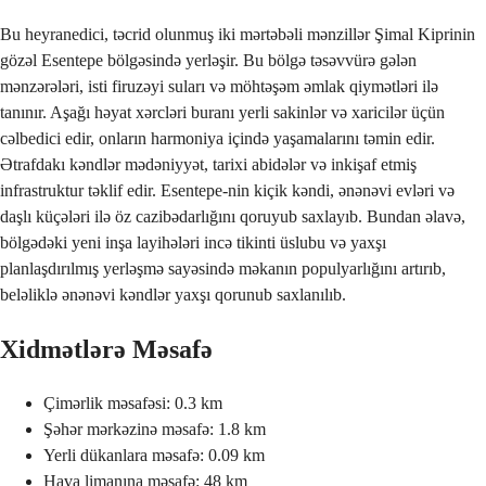
Bu heyranedici, təcrid olunmuş iki mərtəbəli mənzillər Şimal Kiprinin
gözəl Esentepe bölgəsində yerləşir. Bu bölgə təsəvvürə gələn
mənzərələri, isti firuzəyi suları və möhtəşəm əmlak qiymətləri ilə
tanınır. Aşağı həyat xərcləri buranı yerli sakinlər və xaricilər üçün
cəlbedici edir, onların harmoniya içində yaşamalarını təmin edir.
Ətrafdakı kəndlər mədəniyyət, tarixi abidələr və inkişaf etmiş
infrastruktur təklif edir. Esentepe-nin kiçik kəndi, ənənəvi evləri və
daşlı küçələri ilə öz cazibədarlığını qoruyub saxlayıb. Bundan əlavə,
bölgədəki yeni inşa layihələri incə tikinti üslubu və yaxşı
planlaşdırılmış yerləşmə sayəsində məkanın populyarlığını artırıb,
beləliklə ənənəvi kəndlər yaxşı qorunub saxlanılıb.
Xidmətlərə Məsafə
Çimərlik məsafəsi: 0.3 km
Şəhər mərkəzinə məsafə: 1.8 km
Yerli dükanlara məsafə: 0.09 km
Hava limanına məsafə: 48 km