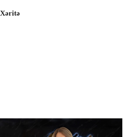
Xəritə