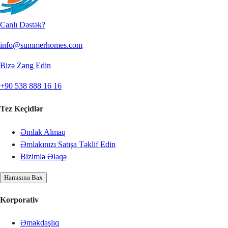
Canlı Dəstək?
info@summerhomes.com
Bizə Zəng Edin
+90 538 888 16 16
Tez Keçidlər
Əmlak Almaq
Əmlakınızı Satışa Təklif Edin
Bizimlə Əlaqə
Hamısına Bax
Korporativ
Əməkdaşlıq