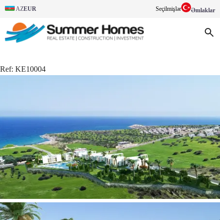
AZ
EUR
Seçilmişlər
Əmlaklar
Ref:
KE10004