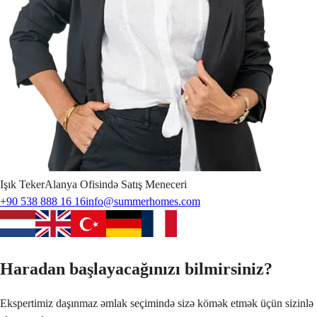
Işık
Teker
Alanya Ofisində Satış Meneceri
+90 538 888 16 16
info@summerhomes.com
Haradan başlayacağınızı bilmirsiniz?
Ekspertimiz daşınmaz əmlak seçimində sizə kömək etmək üçün sizinlə