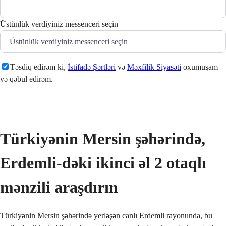
Üstünlük verdiyiniz messenceri seçin
Təsdiq edirəm ki,
İstifadə Şərtləri
və
Məxfilik Siyasəti
oxumuşam
və qəbul edirəm.
Göndər
Türkiyənin Mersin şəhərində, 
Erdemli-dəki ikinci əl 2 otaqlı 
mənzili araşdırın
Türkiyənin Mersin şəhərində yerləşən canlı Erdemli rayonunda, bu 