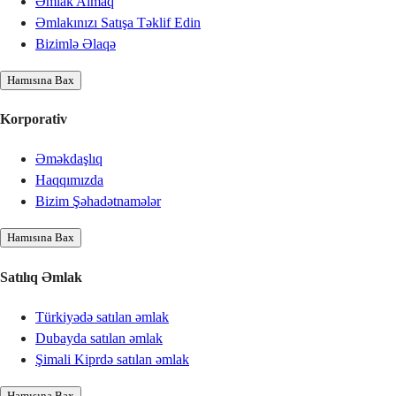
Əmlak Almaq
Əmlakınızı Satışa Təklif Edin
Bizimlə Əlaqə
Hamısına Bax
Korporativ
Əməkdaşlıq
Haqqımızda
Bizim Şəhadətnamələr
Hamısına Bax
Satılıq Əmlak
Türkiyədə satılan əmlak
Dubayda satılan əmlak
Şimali Kiprdə satılan əmlak
Hamısına Bax