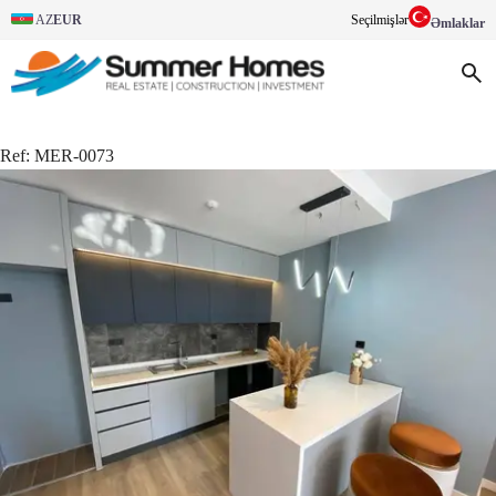
AZ
EUR
Seçilmişlər
Əmlaklar
Ref:
MER-0073