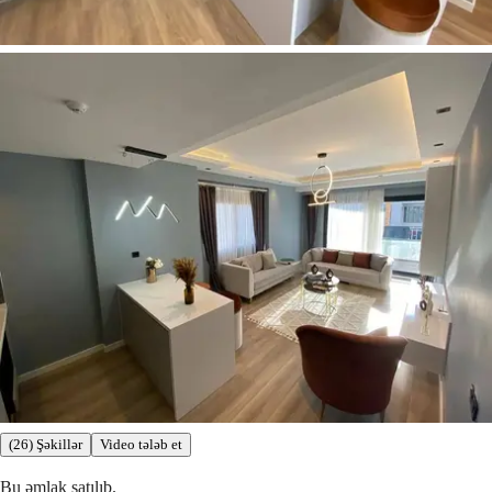
(26) Şəkillər
Video tələb et
Bu əmlak satılıb.