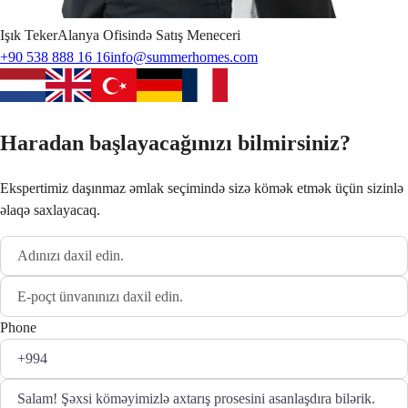
Işık
Teker
Alanya Ofisində Satış Meneceri
+90 538 888 16 16
info@summerhomes.com
Haradan başlayacağınızı bilmirsiniz?
Ekspertimiz daşınmaz əmlak seçimində sizə kömək etmək üçün sizinlə
əlaqə saxlayacaq.
Phone