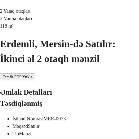
2
Yataq otaqları
2
Vanna otaqları
118
m²
Erdemli, Mersin-də Satılır:
İkinci əl 2 otaqlı mənzil
Ətraflı PDF Yüklə
Əmlak Detalları
Təsdiqlənmiş
İstinad Nömrəsi
MER-0073
Məqsəd
Satılır
Tip
Mənzil