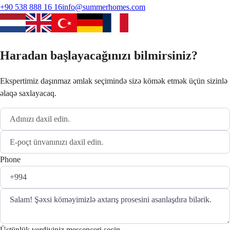
+90 538 888 16 16
info@summerhomes.com
Haradan başlayacağınızı bilmirsiniz?
Ekspertimiz daşınmaz əmlak seçimində sizə kömək etmək üçün sizinlə
əlaqə saxlayacaq.
Phone
Üstünlük verdiyiniz messenceri seçin