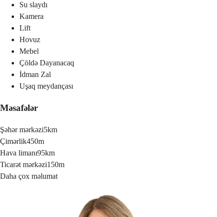
Su slaydı
Kamera
Lift
Hovuz
Mebel
Çöldə Dayanacaq
İdman Zal
Uşaq meydançası
Məsafələr
Şəhər mərkəzi
5km
Çimərlik
450m
Hava limanı
95km
Ticarət mərkəzi
150m
Daha çox məlumat