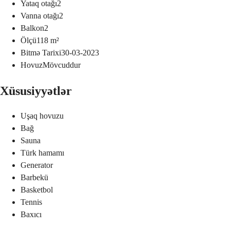
Yataq otağı
2
Vanna otağı
2
Balkon
2
Ölçü
118
m²
Bitmə Tarixi
30-03-2023
Hovuz
Mövcuddur
Xüsusiyyətlər
Uşaq hovuzu
Bağ
Sauna
Türk hamamı
Generator
Barbekü
Basketbol
Tennis
Baxıcı