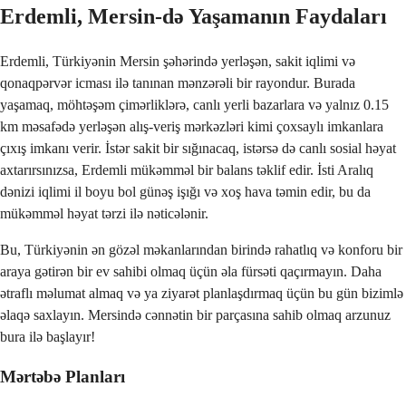
Erdemli, Mersin-də Yaşamanın Faydaları
Erdemli, Türkiyənin Mersin şəhərində yerləşən, sakit iqlimi və 
qonaqpərvər icması ilə tanınan mənzərəli bir rayondur. Burada 
yaşamaq, möhtəşəm çimərliklərə, canlı yerli bazarlara və yalnız 0.15 
km məsafədə yerləşən alış-veriş mərkəzləri kimi çoxsaylı imkanlara 
çıxış imkanı verir. İstər sakit bir sığınacaq, istərsə də canlı sosial həyat 
axtarırsınızsa, Erdemli mükəmməl bir balans təklif edir. İsti Aralıq 
dənizi iqlimi il boyu bol günəş işığı və xoş hava təmin edir, bu da 
mükəmməl həyat tərzi ilə nəticələnir.
Bu, Türkiyənin ən gözəl məkanlarından birində rahatlıq və konforu bir 
araya gətirən bir ev sahibi olmaq üçün əla fürsəti qaçırmayın. Daha 
ətraflı məlumat almaq və ya ziyarət planlaşdırmaq üçün bu gün bizimlə 
əlaqə saxlayın. Mersində cənnətin bir parçasına sahib olmaq arzunuz 
bura ilə başlayır!
Mərtəbə Planları