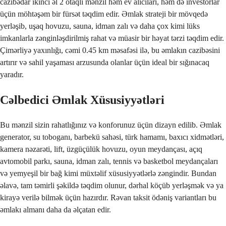
cazibədar ikinci əl 2 otaqlı mənzil həm ev alıcıları, həm də investorlar 
üçün möhtəşəm bir fürsət təqdim edir. Əmlak strateji bir mövqedə 
yerləşib, uşaq hovuzu, sauna, idman zalı və daha çox kimi lüks 
imkanlarla zənginləşdirilmiş rahat və müasir bir həyat tərzi təqdim edir. 
Çimərliyə yaxınlığı, cəmi 0.45 km məsafəsi ilə, bu əmlakın cazibəsini 
artırır və sahil yaşaması arzusunda olanlar üçün ideal bir sığınacaq 
yaradır.
Cəlbedici Əmlak Xüsusiyyətləri
Bu mənzil sizin rahatlığınız və konforunuz üçün dizayn edilib. Əmlak 
generator, su toboganı, barbekü sahəsi, türk hamamı, baxıcı xidmətləri, 
kamera nəzarəti, lift, üzgüçülük hovuzu, oyun meydançası, açıq 
avtomobil parkı, sauna, idman zalı, tennis və basketbol meydançaları 
və yemyeşil bir bağ kimi müxtəlif xüsusiyyətlərlə zəngindir. Bundan 
əlavə, tam təmirli şəkildə təqdim olunur, dərhal köçüb yerləşmək və ya 
kirayə verilə bilmək üçün hazırdır. Rəvan taksit ödəniş variantları bu 
əmlakı almanı daha da əlçatan edir.