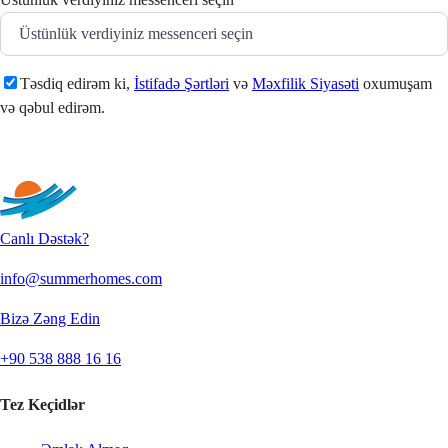
Təsdiq edirəm ki,
İstifadə Şərtləri
və
Məxfilik Siyasəti
oxumuşam
və qəbul edirəm.
Göndər
Canlı Dəstək?
info@summerhomes.com
Bizə Zəng Edin
+90 538 888 16 16
Tez Keçidlər