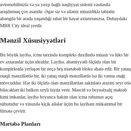
avtomobilinizlə və ya yaxşı bağlı nəqliyyat sistemi vasitəsilə
araşdırmaq çox asandır. Əgər siz və ailəniz müasirliklə təbiətin
ahəngdə bir arada yaşandığı rahat bir həyat axtarırsınızsa, Dubaydakı
MBR City ideal yerdir.
Mənzil Xüsusiyyətləri
Bu böyük layihə, icma tərzində kompleks daxilində müasir və lüks bir
ev axtaranlar üçün idealdır. Layihə, əhəmiyyətli ölçüdə olan bir
komplekstdə yerləşən bir neçə beş mərtəbəli bloku əhatə edir. Bir yataq
otaqlı mənzillərdə bir, iki yataq otaqlı mənzillərdə isə iki vanna otağı
mövcuddur. Hər iki ölçüdə olan mənzillərdən sakinlərə ərazini seyr edə
biləcəkləri iki balkon xeyli fayda verir. Məscid və beynəlxalq məktəb
kimi imkanlar, layihə boyunca hakim olan icma ruhunun açıq
sübutudur və xüsusilə kiçik ailələr üçün bu layihəni mükəmməl bir
fürsətə çevirir.
Mərtəbə Planları