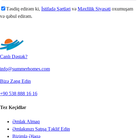
Təsdiq edirəm ki,
İstifadə Şərtləri
və
Məxfilik Siyasəti
oxumuşam
və qəbul edirəm.
Göndər
Canlı Dəstək?
info@summerhomes.com
Bizə Zəng Edin
+90 538 888 16 16
Tez Keçidlər
Əmlak Almaq
Əmlakınızı Satışa Təklif Edin
Bizimlə Əlaqə