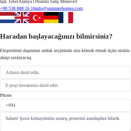
Işık
Teker
Alanya Ofisində Satış Meneceri
+90 538 888 16 16
info@summerhomes.com
Haradan başlayacağınızı bilmirsiniz?
Ekspertimiz daşınmaz əmlak seçimində sizə kömək etmək üçün sizinlə
əlaqə saxlayacaq.
Phone