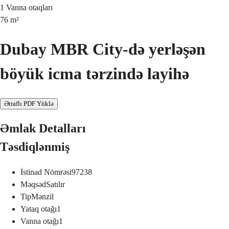
1
Vanna otaqları
76
m²
Dubay MBR City-də yerləşən
böyük icma tərzində layihə
Ətraflı PDF Yüklə
Əmlak Detalları
Təsdiqlənmiş
İstinad Nömrəsi
97238
Məqsəd
Satılır
Tip
Mənzil
Yataq otağı
1
Vanna otağı
1