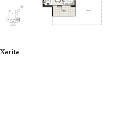
Xəritə