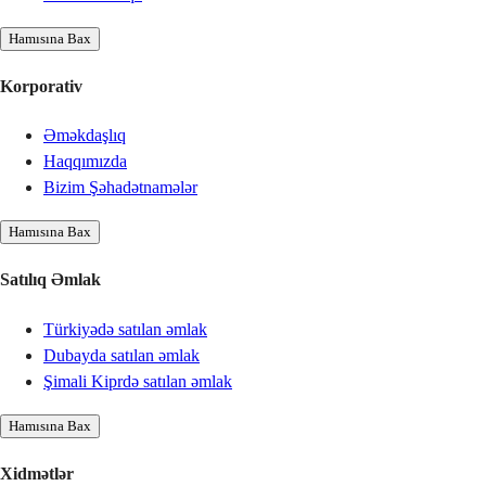
Hamısına Bax
Korporativ
Əməkdaşlıq
Haqqımızda
Bizim Şəhadətnamələr
Hamısına Bax
Satılıq Əmlak
Türkiyədə satılan əmlak
Dubayda satılan əmlak
Şimali Kiprdə satılan əmlak
Hamısına Bax
Xidmətlər