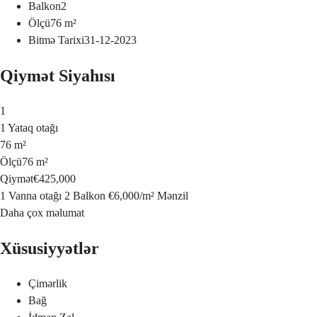
Balkon
2
Ölçü
76
m²
Bitmə Tarixi
31-12-2023
Qiymət Siyahısı
1
1 Yataq otağı
76 m²
Ölçü
76 m²
Qiymət
€425,000
1 Vanna otağı
2 Balkon
€6,000
/
m²
Mənzil
Daha çox məlumat
Xüsusiyyətlər
Çimərlik
Bağ