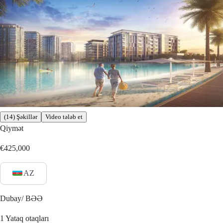
(14) Şəkillər
Video tələb et
Qiymət
€425,000
AZ
Dubay/ BƏƏ
1
Yataq otaqları