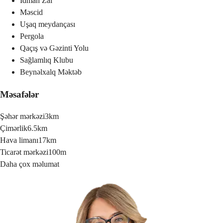
İdman Zal
Məscid
Uşaq meydançası
Pergola
Qaçış və Gəzinti Yolu
Sağlamlıq Klubu
Beynəlxalq Məktəb
Məsafələr
Şəhər mərkəzi
3km
Çimərlik
6.5km
Hava limanı
17km
Ticarət mərkəzi
100m
Daha çox məlumat