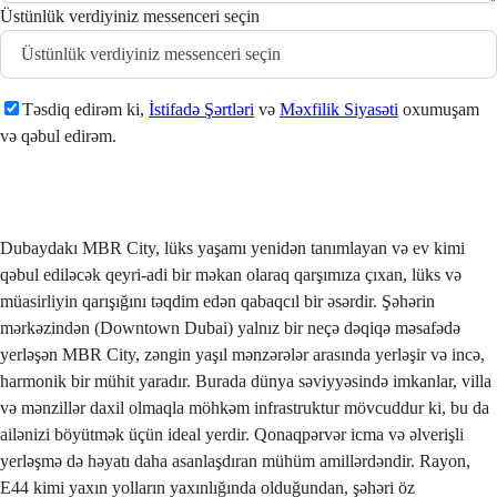
Üstünlük verdiyiniz messenceri seçin
Təsdiq edirəm ki,
İstifadə Şərtləri
və
Məxfilik Siyasəti
oxumuşam
və qəbul edirəm.
Göndər
Dubaydakı MBR City, lüks yaşamı yenidən tanımlayan və ev kimi
qəbul ediləcək qeyri-adi bir məkan olaraq qarşımıza çıxan, lüks və
müasirliyin qarışığını təqdim edən qabaqcıl bir əsərdir. Şəhərin
mərkəzindən (Downtown Dubai) yalnız bir neçə dəqiqə məsafədə
yerləşən MBR City, zəngin yaşıl mənzərələr arasında yerləşir və incə,
harmonik bir mühit yaradır. Burada dünya səviyyəsində imkanlar, villa
və mənzillər daxil olmaqla möhkəm infrastruktur mövcuddur ki, bu da
ailənizi böyütmək üçün ideal yerdir. Qonaqpərvər icma və əlverişli
yerləşmə də həyatı daha asanlaşdıran mühüm amillərdəndir. Rayon,
E44 kimi yaxın yolların yaxınlığında olduğundan, şəhəri öz