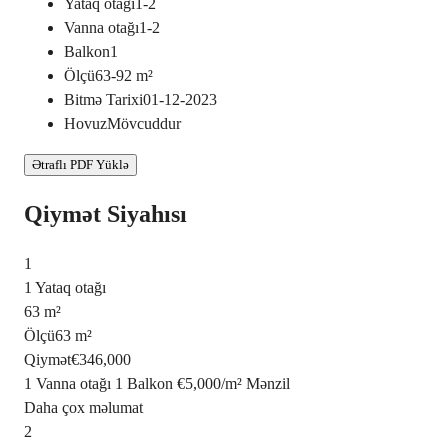
Yataq otağı
1-2
Vanna otağı
1-2
Balkon
1
Ölçü
63-92
m²
Bitmə Tarixi
01-12-2023
Hovuz
Mövcuddur
Ətraflı PDF Yüklə
Qiymət Siyahısı
1
1 Yataq otağı
63 m²
Ölçü
63 m²
Qiymət
€346,000
1 Vanna otağı
1 Balkon
€5,000
/
m²
Mənzil
Daha çox məlumat
2