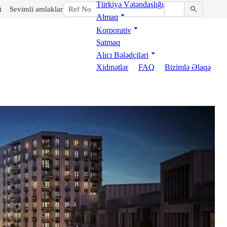
Türkiyə Vətəndaşlığı
t
Sevimli əmlaklar
Almaq
Korporativ
Satmaq
Alıcı Bələdçiləri
Xidmətlər
FAQ
Bizimlə Əlaqə