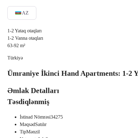
AZ
1-2
Yataq otaqları
1-2
Vanna otaqları
63-92
m²
Türkiyə
Ümraniye İkinci Hand Apartments: 1-2 Y
Əmlak Detalları
Təsdiqlənmiş
İstinad Nömrəsi
34275
Məqsəd
Satılır
Tip
Mənzil