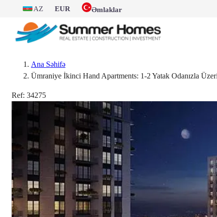
AZ
EUR
Əmlaklar
Ana Səhifə
Ümraniye İkinci Hand Apartments: 1-2 Yatak Odanızla Üze
Ref:
34275