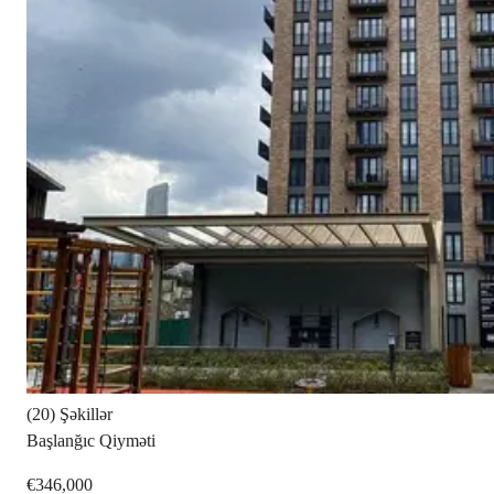
(20) Şəkillər
Başlanğıc Qiyməti
€346,000