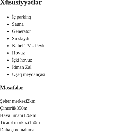
Xüsusiyyətlər
İç parkinq
Sauna
Generator
Su slaydı
Kabel TV - Peyk
Hovuz
İçki hovuz
İdman Zal
Uşaq meydançası
Məsafələr
Şəhər mərkəzi
2km
Çimərlik
850m
Hava limanı
126km
Ticarət mərkəzi
150m
Daha çox məlumat