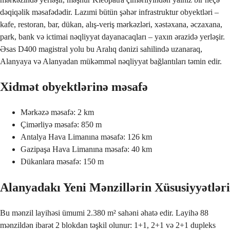
dəqiqəlik məsafədədir. Lazımi bütün şəhər infrastruktur obyektləri –
kafe, restoran, bar, dükan, alış-veriş mərkəzləri, xəstəxana, əczaxana,
park, bank və ictimai nəqliyyat dayanacaqları – yaxın ərazidə yerləşir.
Əsas D400 magistral yolu bu Aralıq dənizi sahilində uzanaraq,
Alanyaya və Alanyadan mükəmməl nəqliyyat bağlantıları təmin edir.
Xidmət obyektlərinə məsafə
Mərkəzə məsafə: 2 km
Çimərliyə məsafə: 850 m
Antalya Hava Limanına məsafə: 126 km
Gazipaşa Hava Limanına məsafə: 40 km
Dükanlara məsafə: 150 m
Alanyadakı Yeni Mənzillərin Xüsusiyyətləri
Bu mənzil layihəsi ümumi 2.380 m² sahəni əhatə edir. Layihə 88
mənzildən ibarət 2 blokdan təşkil olunur: 1+1, 2+1 və 2+1 dupleks