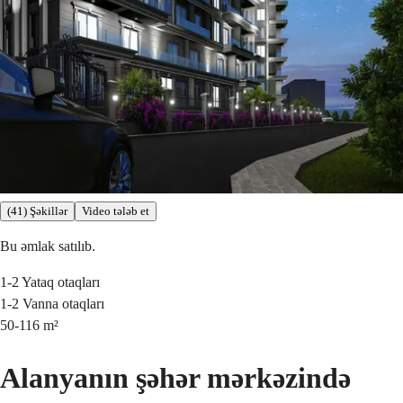
(41) Şəkillər
Video tələb et
Bu əmlak satılıb.
1-2
Yataq otaqları
1-2
Vanna otaqları
50-116
m²
Alanyanın şəhər mərkəzində