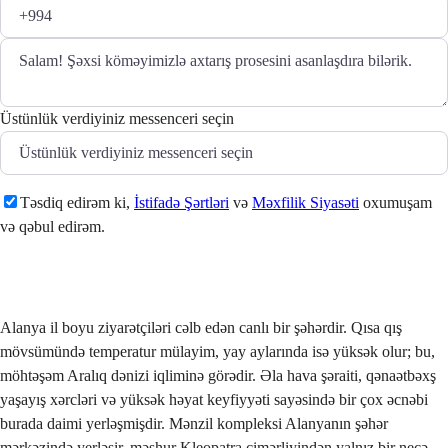
Üstünlük verdiyiniz messenceri seçin
Təsdiq edirəm ki,
İstifadə Şərtləri
və
Məxfilik Siyasəti
oxumuşam
və qəbul edirəm.
Göndər
Alanya il boyu ziyarətçiləri cəlb edən canlı bir şəhərdir. Qısa qış
mövsümündə temperatur mülayim, yay aylarında isə yüksək olur; bu,
möhtəşəm Aralıq dənizi iqliminə görədir. Əla hava şəraiti, qənaətbəxş
yaşayış xərcləri və yüksək həyat keyfiyyəti sayəsində bir çox əcnəbi
burada daimi yerləşmişdir. Mənzil kompleksi Alanyanın şəhər
mərkəzində yerləşir, məşhur Kleopatra çimərliyindən yalnız bir neçə