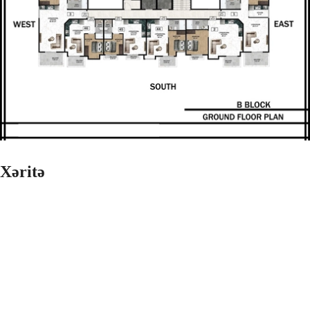
Xəritə