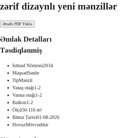
zərif dizaynlı yeni mənzillər
Ətraflı PDF Yüklə
Əmlak Detalları
Təsdiqlənmiş
İstinad Nömrəsi
2034
Məqsəd
Satılır
Tip
Mənzil
Yataq otağı
1-2
Vanna otağı
1-2
Balkon
1-2
Ölçü
50-116
m²
Bitmə Tarixi
01-08-2026
Hovuz
Mövcuddur