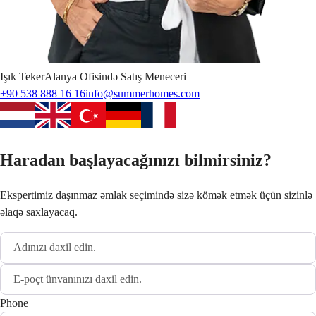
Işık
Teker
Alanya Ofisində Satış Meneceri
+90 538 888 16 16
info@summerhomes.com
Haradan başlayacağınızı bilmirsiniz?
Ekspertimiz daşınmaz əmlak seçimində sizə kömək etmək üçün sizinlə
əlaqə saxlayacaq.
Phone