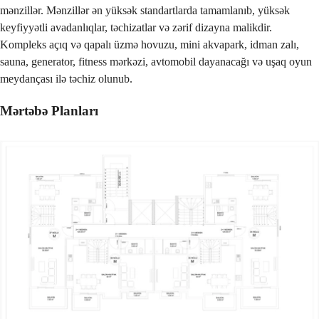
mənzillər. Mənzillər ən yüksək standartlarda tamamlanıb, yüksək
keyfiyyətli avadanlıqlar, təchizatlar və zərif dizayna malikdir.
Kompleks açıq və qapalı üzmə hovuzu, mini akvapark, idman zalı,
sauna, generator, fitness mərkəzi, avtomobil dayanacağı və uşaq oyun
meydançası ilə təchiz olunub.
Mərtəbə Planları