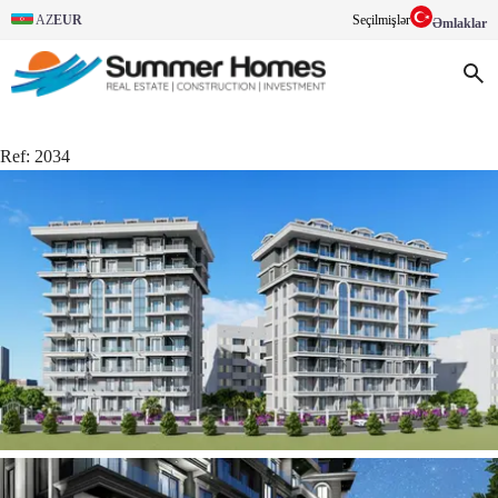
AZ
EUR
Seçilmişlər
Əmlaklar
Ref:
2034