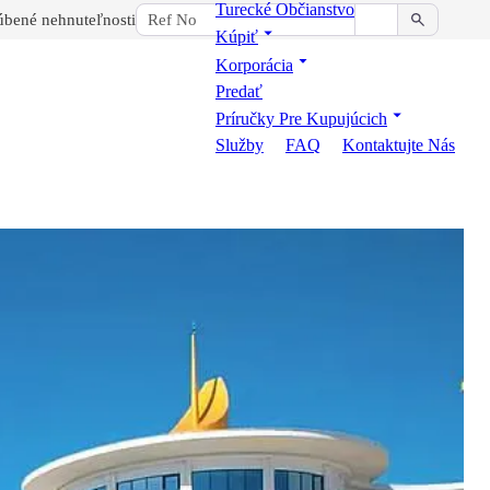
Turecké Občianstvo
bené nehnuteľnosti
Kúpiť
Korporácia
Predať
Príručky Pre Kupujúcich
Služby
FAQ
Kontaktujte Nás