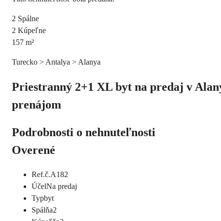
2
Spálne
2
Kúpeľne
157
m²
Turecko > Antalya > Alanya
Priestranný 2+1 XL byt na predaj v Alan
prenájom
Podrobnosti o nehnuteľnosti
Overené
Ref.č.
A182
Účel
Na predaj
Typ
byt
Spálňa
2