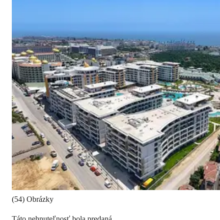
(54) Obrázky
Táto nehnuteľnosť bola predaná.