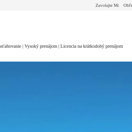
Zavolajte Mi
Obľú
nasťahovanie | Vysoký prenájom | Licencia na krátkodobý prenájom