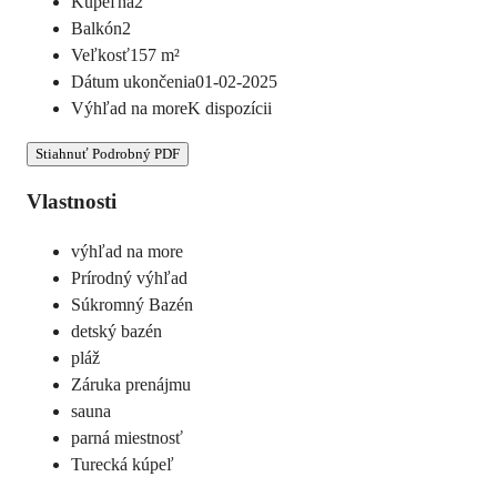
Kúpeľňa
2
Balkón
2
Veľkosť
157
m²
Dátum ukončenia
01-02-2025
Výhľad na more
K dispozícii
Stiahnuť Podrobný PDF
Vlastnosti
výhľad na more
Prírodný výhľad
Súkromný Bazén
detský bazén
pláž
Záruka prenájmu
sauna
parná miestnosť
Turecká kúpeľ