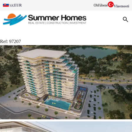
EUR
Obľúbené
SK
Vlastnosti
Ref:
97207