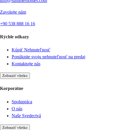
info@summerhomes.com
Zavolajte nám
+90 538 888 16 16
Rýchle odkazy
Kúpiť Nehnuteľnosť
Ponúknite svoju nehnuteľnosť na predaj
Kontaktujte nás
Zobraziť všetko
Korporátne
Spolupráca
O nás
Naše Svedectvá
Zobraziť všetko