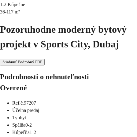
1-2
Kúpeľne
36-117
m²
Pozoruhodne moderný bytový
projekt v Sports City, Dubaj
Stiahnuť Podrobný PDF
Podrobnosti o nehnuteľnosti
Overené
Ref.č.
97207
Účel
na predaj
Typ
byt
Spálňa
0-2
Kúpeľňa
1-2