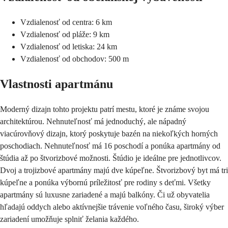
Vzdialenosť od centra: 6 km
Vzdialenosť od pláže: 9 km
Vzdialenosť od letiska: 24 km
Vzdialenosť od obchodov: 500 m
Vlastnosti apartmánu
Moderný dizajn tohto projektu patrí mestu, ktoré je známe svojou
architektúrou. Nehnuteľnosť má jednoduchý, ale nápadný
viacúrovňový dizajn, ktorý poskytuje bazén na niekoľkých horných
poschodiach. Nehnuteľnosť má 16 poschodí a ponúka apartmány od
štúdia až po štvorizbové možnosti. Štúdio je ideálne pre jednotlivcov.
Dvoj a trojizbové apartmány majú dve kúpeľne. Štvorizbový byt má tri
kúpeľne a ponúka výbornú príležitosť pre rodiny s deťmi. Všetky
apartmány sú luxusne zariadené a majú balkóny. Či už obyvatelia
hľadajú oddych alebo aktívnejšie trávenie voľného času, široký výber
zariadení umožňuje splniť želania každého.