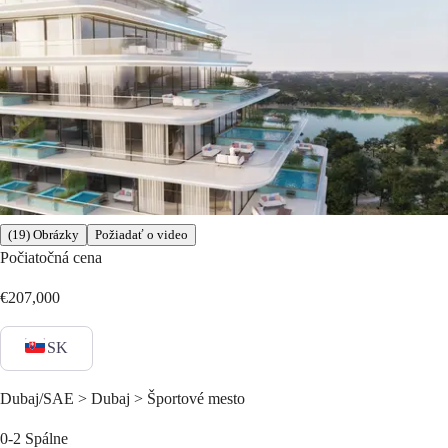
(19) Obrázky
Požiadať o video
Počiatočná cena
€207,000
SK
Dubaj/SAE > Dubaj > Športové mesto
0-2
Spálne