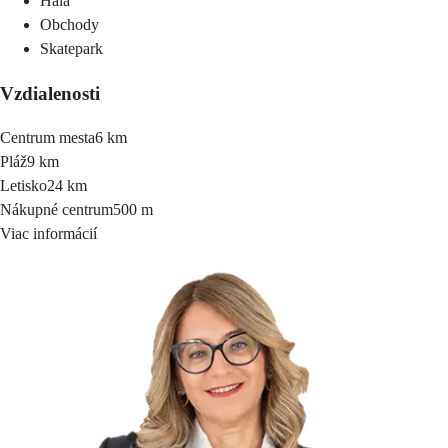
Hala
Obchody
Skatepark
Vzdialenosti
Centrum mesta
6 km
Pláž
9 km
Letisko
24 km
Nákupné centrum
500 m
Viac informácií