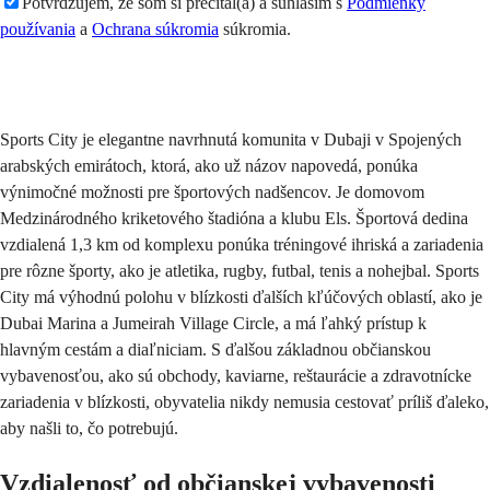
Potvrdzujem, že som si prečítal(a) a súhlasím s
Podmienky
používania
a
Ochrana súkromia
súkromia.
Odoslať
Sports City je elegantne navrhnutá komunita v Dubaji v Spojených
arabských emirátoch, ktorá, ako už názov napovedá, ponúka
výnimočné možnosti pre športových nadšencov. Je domovom
Medzinárodného kriketového štadióna a klubu Els. Športová dedina
vzdialená 1,3 km od komplexu ponúka tréningové ihriská a zariadenia
pre rôzne športy, ako je atletika, rugby, futbal, tenis a nohejbal. Sports
City má výhodnú polohu v blízkosti ďalších kľúčových oblastí, ako je
Dubai Marina a Jumeirah Village Circle, a má ľahký prístup k
hlavným cestám a diaľniciam. S ďalšou základnou občianskou
vybavenosťou, ako sú obchody, kaviarne, reštaurácie a zdravotnícke
zariadenia v blízkosti, obyvatelia nikdy nemusia cestovať príliš ďaleko,
aby našli to, čo potrebujú.
Vzdialenosť od občianskej vybavenosti