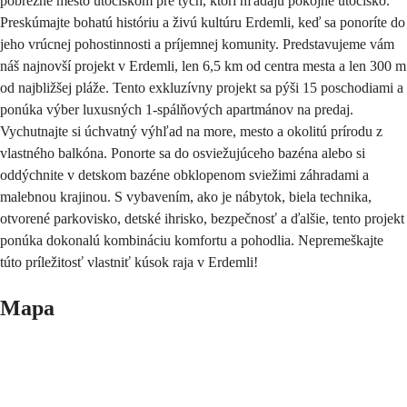
pobrežné mesto útočiskom pre tých, ktorí hľadajú pokojné útočisko.
Preskúmajte bohatú históriu a živú kultúru Erdemli, keď sa ponoríte do
jeho vrúcnej pohostinnosti a príjemnej komunity. Predstavujeme vám
náš najnovší projekt v Erdemli, len 6,5 km od centra mesta a len 300 m
od najbližšej pláže. Tento exkluzívny projekt sa pýši 15 poschodiami a
ponúka výber luxusných 1-spálňových apartmánov na predaj.
Vychutnajte si úchvatný výhľad na more, mesto a okolitú prírodu z
vlastného balkóna. Ponorte sa do osviežujúceho bazéna alebo si
oddýchnite v detskom bazéne obklopenom sviežimi záhradami a
malebnou krajinou. S vybavením, ako je nábytok, biela technika,
otvorené parkovisko, detské ihrisko, bezpečnosť a ďalšie, tento projekt
ponúka dokonalú kombináciu komfortu a pohodlia. Nepremeškajte
túto príležitosť vlastniť kúsok raja v Erdemli!
Mapa