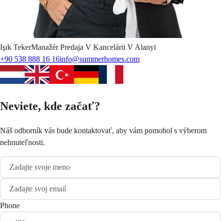
Işık
Teker
Manažér Predaja V Kancelárii V Alanyi
+90 538 888 16 16
info@summerhomes.com
Neviete, kde začať?
Náš odborník vás bude kontaktovať, aby vám pomohol s výberom
nehnuteľnosti.
Phone