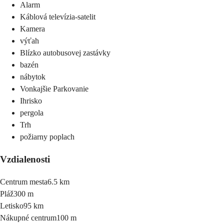
Alarm
Káblová televízia-satelit
Kamera
výťah
Blízko autobusovej zastávky
bazén
nábytok
Vonkajšie Parkovanie
Ihrisko
pergola
Trh
požiarny poplach
Vzdialenosti
Centrum mesta
6.5 km
Pláž
300 m
Letisko
95 km
Nákupné centrum
100 m