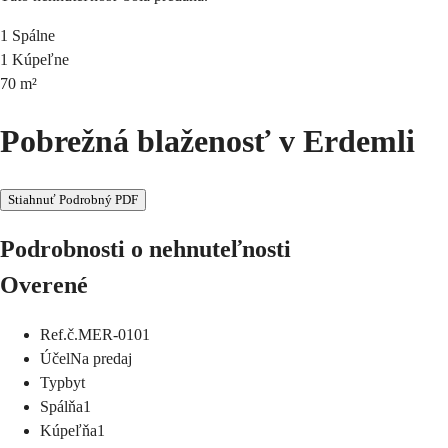
1
Spálne
1
Kúpeľne
70
m²
Pobrežná blaženosť v Erdemli
Stiahnuť Podrobný PDF
Podrobnosti o nehnuteľnosti
Overené
Ref.č.
MER-0101
Účel
Na predaj
Typ
byt
Spálňa
1
Kúpeľňa
1