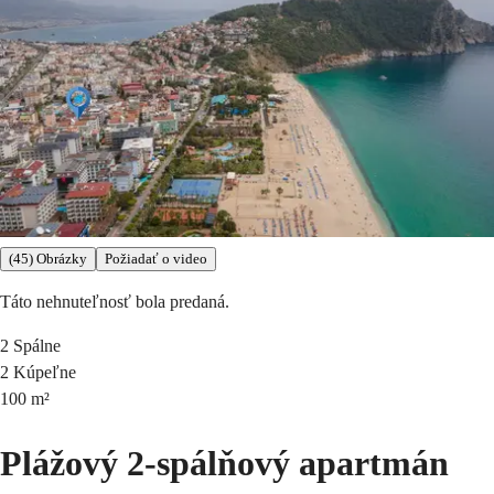
(45) Obrázky
Požiadať o video
Táto nehnuteľnosť bola predaná.
2
Spálne
2
Kúpeľne
100
m²
Plážový 2-spálňový apartmán