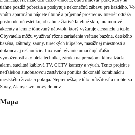
tiahne pozdĺž pobrežia a poskytuje nekonečnú zábavu pre každého. Vo
vnútri apartmánu nájdete útulné a príjemné prostredie. Interiér odráža
postmodernú estetiku, obsahuje žiarivé farebné sklo, mramorové
akcenty a jemne tónovaný nábytok, ktorý vyžaruje eleganciu a teplo.
Obyvatelia môžu využívať rôzne zariadenia vrátane bazéna, detského
bazéna, záhrady, sauny, tureckých kúpeľov, masážnej miestnosti a
dokonca aj reštaurácie. Luxusné bývanie umocňujú ďalšie
vymoženosti ako biela technika, záruka na prenájom, klimatizácia,
alarm, satelitná káblová TV, CCTV kamery a výťah. Tento projekt s
neďalekou autobusovou zastávkou ponúka dokonalú kombináciu
mestského života a pokoja. Nepremeškajte túto príležitosť a urobte zo
Saray, Alanye svoj nový domov.
Mapa