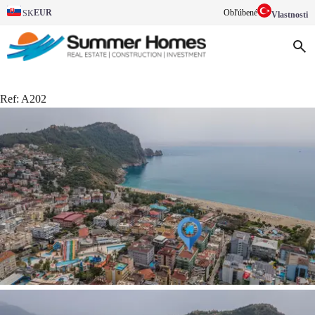
EUR
Obľúbené
SK
Vlastnosti
Ref:
A202