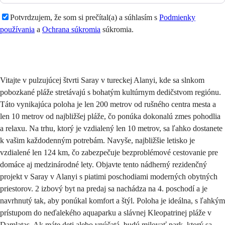
Potvrdzujem, že som si prečítal(a) a súhlasím s
Podmienky
používania
a
Ochrana súkromia
súkromia.
Odoslať
Vitajte v pulzujúcej štvrti Saray v tureckej Alanyi, kde sa slnkom
pobozkané pláže stretávajú s bohatým kultúrnym dedičstvom regiónu.
Táto vynikajúca poloha je len 200 metrov od rušného centra mesta a
len 10 metrov od najbližšej pláže, čo ponúka dokonalú zmes pohodlia
a relaxu. Na trhu, ktorý je vzdialený len 10 metrov, sa ľahko dostanete
k vašim každodenným potrebám. Navyše, najbližšie letisko je
vzdialené len 124 km, čo zabezpečuje bezproblémové cestovanie pre
domáce aj medzinárodné lety. Objavte tento nádherný rezidenčný
projekt v Saray v Alanyi s piatimi poschodiami moderných obytných
priestorov. 2 izbový byt na predaj sa nachádza na 4. poschodí a je
navrhnutý tak, aby ponúkal komfort a štýl. Poloha je ideálna, s ľahkým
prístupom do neďalekého aquaparku a slávnej Kleopatrinej pláže v
Damlataş. Ak máte deti alebo vnúčatá, budú milovať park, ktorý sa