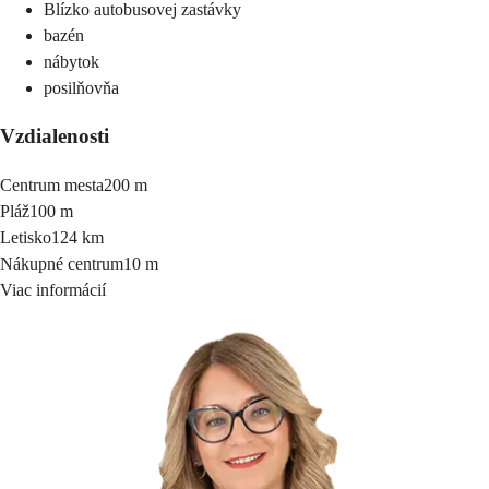
Blízko autobusovej zastávky
bazén
nábytok
posilňovňa
Vzdialenosti
Centrum mesta
200 m
Pláž
100 m
Letisko
124 km
Nákupné centrum
10 m
Viac informácií