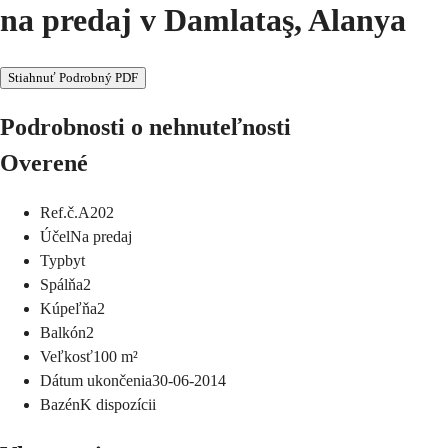
na predaj v Damlataş, Alanya
Stiahnuť Podrobný PDF
Podrobnosti o nehnuteľnosti
Overené
Ref.č.
A202
Účel
Na predaj
Typ
byt
Spálňa
2
Kúpeľňa
2
Balkón
2
Veľkosť
100
m²
Dátum ukončenia
30-06-2014
Bazén
K dispozícii