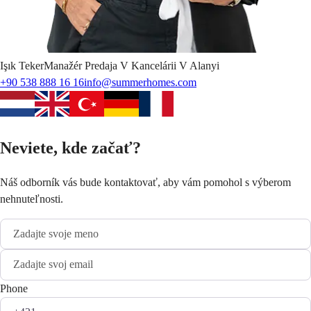
Işık
Teker
Manažér Predaja V Kancelárii V Alanyi
+90 538 888 16 16
info@summerhomes.com
Neviete, kde začať?
Náš odborník vás bude kontaktovať, aby vám pomohol s výberom
nehnuteľnosti.
Phone