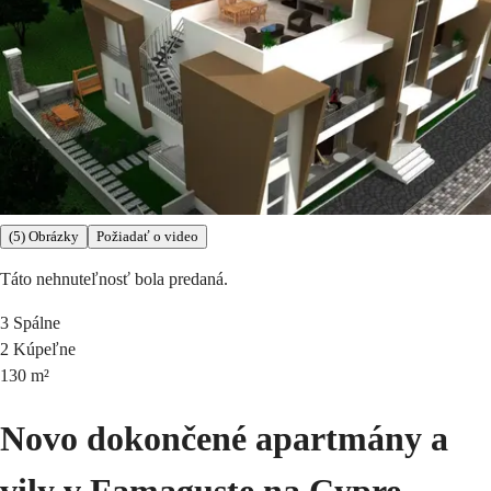
(5) Obrázky
Požiadať o video
Táto nehnuteľnosť bola predaná.
3
Spálne
2
Kúpeľne
130
m²
Novo dokončené apartmány a
vily v Famaguste na Cypre