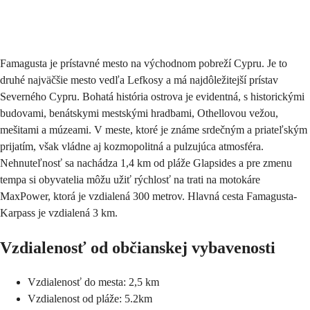
Odoslať
Famagusta je prístavné mesto na východnom pobreží Cypru. Je to
druhé najväčšie mesto vedľa Lefkosy a má najdôležitejší prístav
Severného Cypru. Bohatá história ostrova je evidentná, s historickými
budovami, benátskymi mestskými hradbami, Othellovou vežou,
mešitami a múzeami. V meste, ktoré je známe srdečným a priateľským
prijatím, však vládne aj kozmopolitná a pulzujúca atmosféra.
Nehnuteľnosť sa nachádza 1,4 km od pláže Glapsides a pre zmenu
tempa si obyvatelia môžu užiť rýchlosť na trati na motokáre
MaxPower, ktorá je vzdialená 300 metrov. Hlavná cesta Famagusta-
Karpass je vzdialená 3 km.
Vzdialenosť od občianskej vybavenosti
Vzdialenosť do mesta: 2,5 km
Vzdialenost od pláže: 5.2km