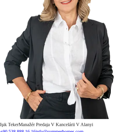
Işık
Teker
Manažér Predaja V Kancelárii V Alanyi
+90 538 888 16 16
info@summerhomes.com