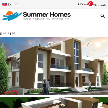
EUR
Obľúbené
SK
Vlastnosti
Ref:
6175