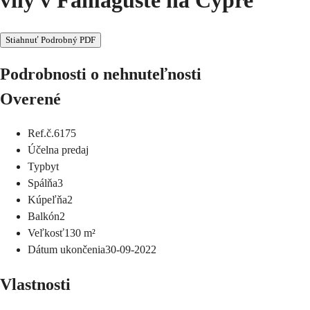
Stiahnuť Podrobný PDF
Podrobnosti o nehnuteľnosti
Overené
Ref.č.
6175
Účel
na predaj
Typ
byt
Spálňa
3
Kúpeľňa
2
Balkón
2
Veľkosť
130
m²
Dátum ukončenia
30-09-2022
Vlastnosti