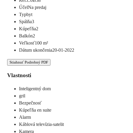
Ref.č.
0B38
Účel
Na predaj
Typ
byt
Spálňa
3
Kúpeľňa
2
Balkón
2
Veľkosť
100
m²
Dátum ukončenia
20-01-2022
Stiahnuť Podrobný PDF
Vlastnosti
Inteligentný dom
gril
Bezpečnosť
Kúpeľňa en suite
Alarm
Káblová televízia-satelit
Kamera