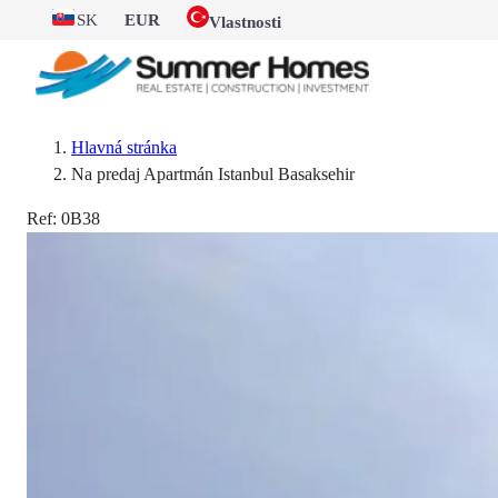
SK
EUR
Vlastnosti
Hlavná stránka
Na predaj Apartmán Istanbul Basaksehir
Ref:
0B38