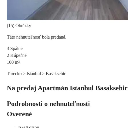
(15) Obrázky
Táto nehnuteľnosť bola predaná.
3
Spálne
2
Kúpeľne
100
m²
Turecko > Istanbul > Basaksehir
Na predaj Apartmán Istanbul Basaksehir
Podrobnosti o nehnuteľnosti
Overené