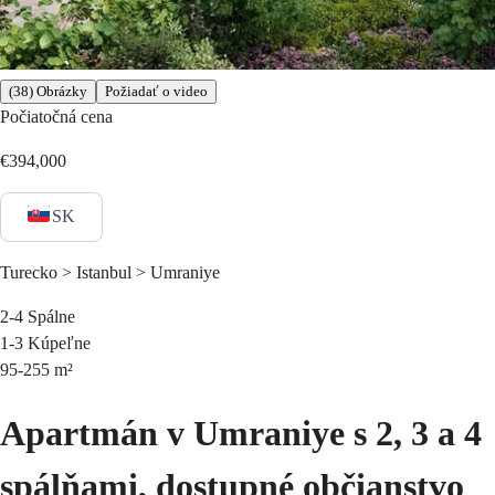
(38) Obrázky
Požiadať o video
Počiatočná cena
€394,000
SK
Turecko > Istanbul > Umraniye
2-4
Spálne
1-3
Kúpeľne
95-255
m²
Apartmán v Umraniye s 2, 3 a 4
spálňami, dostupné občianstvo