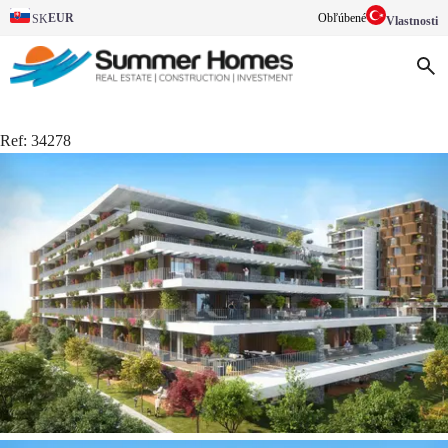
EUR
Obľúbené
SK
Vlastnosti
Ref:
34278