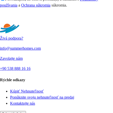
používania
a
Ochrana súkromia
súkromia.
Odoslať
Živá podpora?
info@summerhomes.com
Zavolajte nám
+90 538 888 16 16
Rýchle odkazy
Kúpiť Nehnuteľnosť
Ponúknite svoju nehnuteľnosť na predaj
Kontaktujte nás