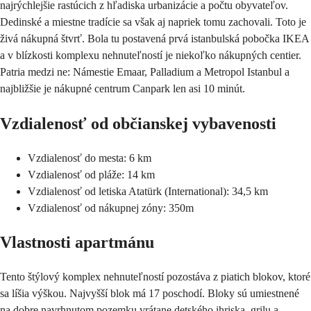
najrýchlejšie rastúcich z hľadiska urbanizácie a počtu obyvateľov.
Dedinské a miestne tradície sa však aj napriek tomu zachovali. Toto je
živá nákupná štvrť. Bola tu postavená prvá istanbulská pobočka IKEA
a v blízkosti komplexu nehnuteľností je niekoľko nákupných centier.
Patria medzi ne: Námestie Emaar, Palladium a Metropol Istanbul a
najbližšie je nákupné centrum Canpark len asi 10 minút.
Vzdialenosť od občianskej vybavenosti
Vzdialenosť do mesta: 6 km
Vzdialenosť od pláže: 14 km
Vzdialenosť od letiska Atatürk (International): 34,5 km
Vzdialenosť od nákupnej zóny: 350m
Vlastnosti apartmánu
Tento štýlový komplex nehnuteľností pozostáva z piatich blokov, ktoré
sa líšia výškou. Najvyšší blok má 17 poschodí. Bloky sú umiestnené
na dobre navrhnutom pozemku vrátane detského ihriska, grilu a