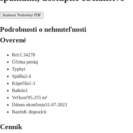
Stiahnuť Podrobný PDF
Podrobnosti o nehnuteľnosti
Overené
Ref.č.
34278
Účel
na predaj
Typ
byt
Spálňa
2-4
Kúpeľňa
1-3
Balkón
1
Veľkosť
95-255
m²
Dátum ukončenia
31-07-2023
Bazén
K dispozícii
Cenník