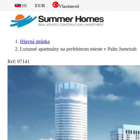
SK
EUR
Vlastnosti
Hlavná stránka
Luxusné apartmány na perfektnom mieste v Palm Jumeirah
Ref:
97141