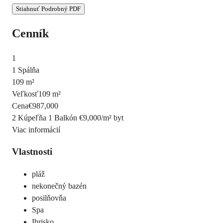
Stiahnuť Podrobný PDF
Cenník
1
1 Spálňa
109 m²
Veľkosť
109 m²
Cena
€987,000
2 Kúpeľňa
1 Balkón
€9,000
/
m²
byt
Viac informácií
Vlastnosti
pláž
nekonečný bazén
posilňovňa
Spa
Ihrisko