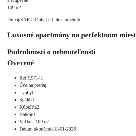
2
Kúpeľne
109
m²
Dubaj/SAE > Dubaj > Palm Jumeirah
Luxusné apartmány na perfektnom miest
Podrobnosti o nehnuteľnosti
Overené
Ref.č.
97141
Účel
na predaj
Typ
byt
Spálňa
1
Kúpeľňa
2
Balkón
1
Veľkosť
109
m²
Dátum ukončenia
31-01-2026