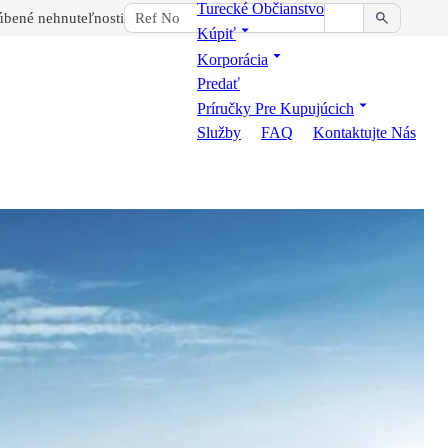
Turecké Občianstvo
bené nehnuteľnosti
Kúpiť
Korporácia
Predať
Príručky Pre Kupujúcich
Služby
FAQ
Kontaktujte Nás