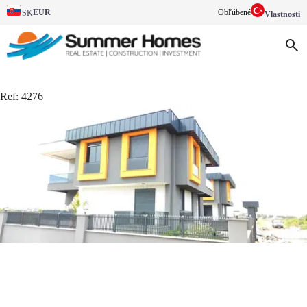
EUR
Obľúbené
SK
Vlastnosti
Ref:
4276