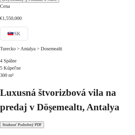
Cena
€1,550,000
SK
Turecko > Antalya > Dosemealti
4
Spálne
5
Kúpeľne
300
m²
Luxusná štvorizbová vila na
predaj v Döşemealtı, Antalya
Stiahnuť Podrobný PDF