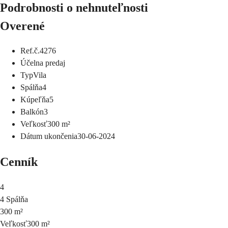
Podrobnosti o nehnuteľnosti
Overené
Ref.č.
4276
Účel
na predaj
Typ
Vila
Spálňa
4
Kúpeľňa
5
Balkón
3
Veľkosť
300
m²
Dátum ukončenia
30-06-2024
Cenník
4
4 Spálňa
300 m²
Veľkosť
300 m²