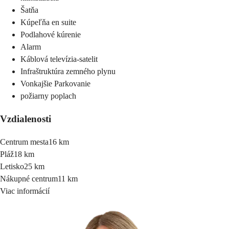
Šatňa
Kúpeľňa en suite
Podlahové kúrenie
Alarm
Káblová televízia-satelit
Infraštruktúra zemného plynu
Vonkajšie Parkovanie
požiarny poplach
Vzdialenosti
Centrum mesta
16 km
Pláž
18 km
Letisko
25 km
Nákupné centrum
11 km
Viac informácií