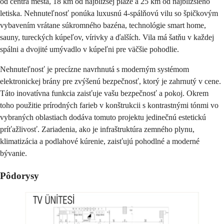
od centra mesta, 18 km od najbližšej pláže a 25 km od najbližšieho
letiska. Nehnuteľnosť ponúka luxusnú 4-spálňovú vilu so špičkovým
vybavením vrátane súkromného bazéna, technológie smart home,
sauny, tureckých kúpeľov, vírivky a ďalších. Vila má šatňu v každej
spálni a dvojité umývadlo v kúpeľni pre väčšie pohodlie.
Nehnuteľnosť je precízne navrhnutá s moderným systémom
elektronickej brány pre zvýšenú bezpečnosť, ktorý je zahrnutý v cene.
Táto inovatívna funkcia zaisťuje vašu bezpečnosť a pokoj. Okrem
toho použitie prírodných farieb v konštrukcii s kontrastnými tónmi vo
vybraných oblastiach dodáva tomuto projektu jedinečnú estetickú
príťažlivosť.
Zariadenia, ako je
infraštruktúra zemného plynu,
klimatizácia a podlahové kúrenie, zaisťujú pohodlné a moderné
bývanie.
Pôdorysy