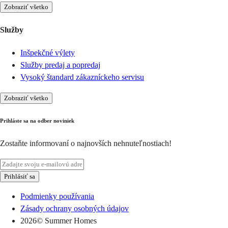
Zobraziť všetko
Služby
Inšpekčné výlety
Služby predaj a popredaj
Vysoký štandard zákazníckeho servisu
Zobraziť všetko
Prihláste sa na odber noviniek
Zostaňte informovaní o najnovších nehnuteľnostiach!
Prihlásiť sa
Podmienky používania
Zásady ochrany osobných údajov
2026
© Summer Homes