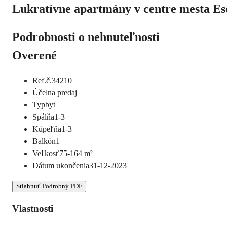
Lukratívne apartmány v centre mesta Ese
Podrobnosti o nehnuteľnosti
Overené
Ref.č.
34210
Účel
na predaj
Typ
byt
Spálňa
1-3
Kúpeľňa
1-3
Balkón
1
Veľkosť
75-164
m²
Dátum ukončenia
31-12-2023
Stiahnuť Podrobný PDF
Vlastnosti