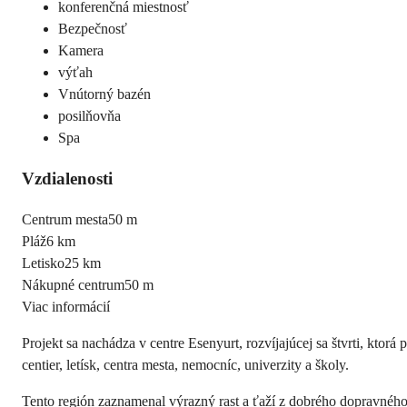
konferenčná miestnosť
Bezpečnosť
Kamera
výťah
Vnútorný bazén
posilňovňa
Spa
Vzdialenosti
Centrum mesta
50 m
Pláž
6 km
Letisko
25 km
Nákupné centrum
50 m
Viac informácií
Projekt sa nachádza v centre Esenyurt, rozvíjajúcej sa štvrti, ktor
centier, letísk, centra mesta, nemocníc, univerzity a školy.
Tento región zaznamenal výrazný rast a ťaží z dobrého dopravnéh