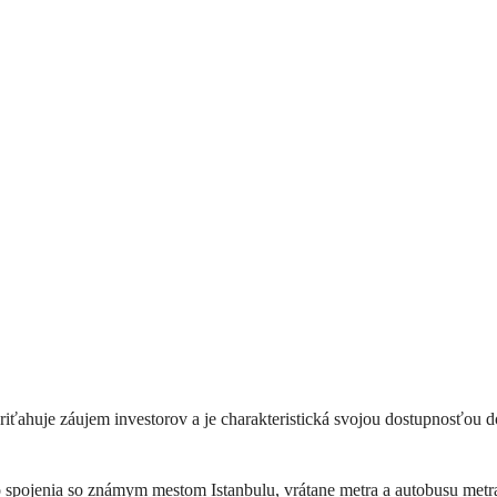
á priťahuje záujem investorov a je charakteristická svojou dostupnosťou
o spojenia so známym mestom Istanbulu, vrátane metra a autobusu metr