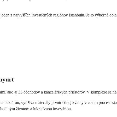
jeden z najvyšších investičných regiónov Istanbulu. Je to výborná ob
nyurt
mi, ako aj 33 obchodov a kancelárskych priestorov. V komplexe sa nach
architektúrou, využíva materiály prvotriednej kvality v celom proces
ohodlným životom a lukratívnou investíciou.