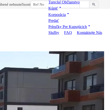
Turecké Občianstvo
bené nehnuteľnosti
Kúpiť
Korporácia
Predať
Príručky Pre Kupujúcich
Služby
FAQ
Kontaktujte Nás