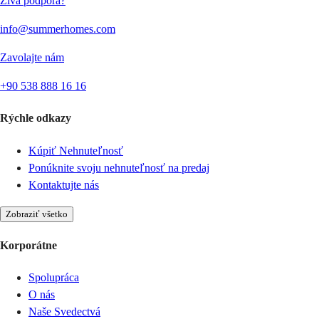
Živá podpora?
info@summerhomes.com
Zavolajte nám
+90 538 888 16 16
Rýchle odkazy
Kúpiť Nehnuteľnosť
Ponúknite svoju nehnuteľnosť na predaj
Kontaktujte nás
Zobraziť všetko
Korporátne
Spolupráca
O nás
Naše Svedectvá