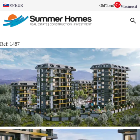
EUR
Obľúbené
SK
Vlastnosti
Ref:
1487