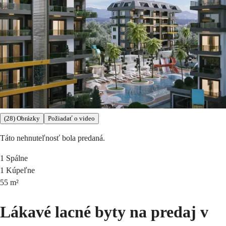
(28) Obrázky
Požiadať o video
Táto nehnuteľnosť bola predaná.
1
Spálne
1
Kúpeľne
55
m²
Lákavé lacné byty na predaj v