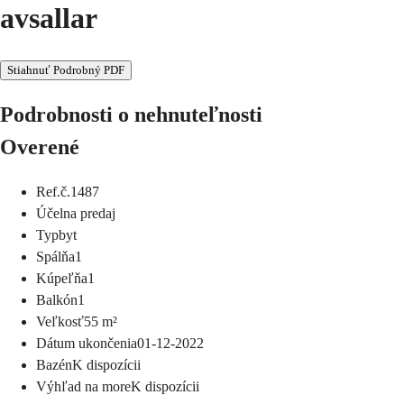
avsallar
Stiahnuť Podrobný PDF
Podrobnosti o nehnuteľnosti
Overené
Ref.č.
1487
Účel
na predaj
Typ
byt
Spálňa
1
Kúpeľňa
1
Balkón
1
Veľkosť
55
m²
Dátum ukončenia
01-12-2022
Bazén
K dispozícii
Výhľad na more
K dispozícii