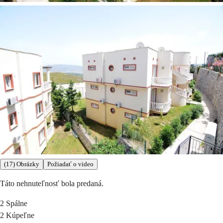
(17) Obrázky
Požiadať o video
Táto nehnuteľnosť bola predaná.
2
Spálne
2
Kúpeľne