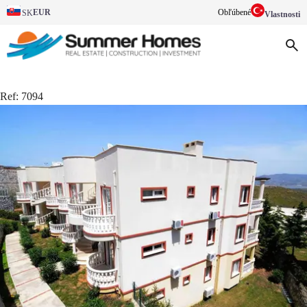
EUR
Obľúbené
SK
Vlastnosti
Ref:
7094