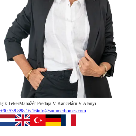
Işık
Teker
Manažér Predaja V Kancelárii V Alanyi
+90 538 888 16 16
info@summerhomes.com