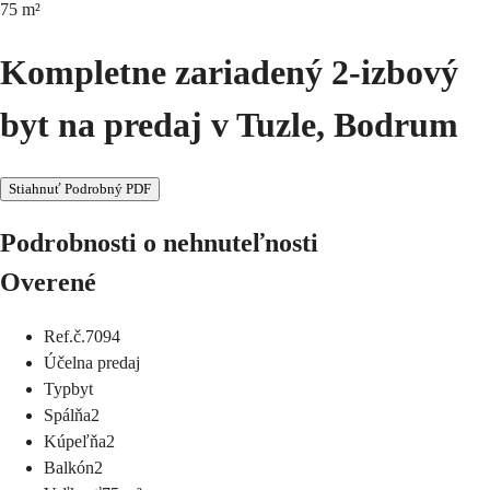
75
m²
Kompletne zariadený 2-izbový
byt na predaj v Tuzle, Bodrum
Stiahnuť Podrobný PDF
Podrobnosti o nehnuteľnosti
Overené
Ref.č.
7094
Účel
na predaj
Typ
byt
Spálňa
2
Kúpeľňa
2
Balkón
2