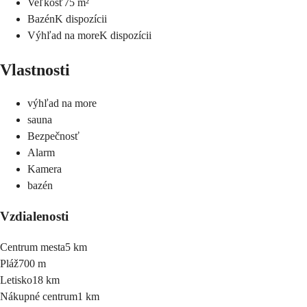
Veľkosť
75
m²
Bazén
K dispozícii
Výhľad na more
K dispozícii
Vlastnosti
výhľad na more
sauna
Bezpečnosť
Alarm
Kamera
bazén
Vzdialenosti
Centrum mesta
5 km
Pláž
700 m
Letisko
18 km
Nákupné centrum
1 km