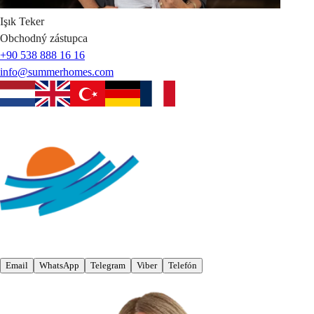
Işık
Teker
Obchodný zástupca
+90 538 888 16 16
info@summerhomes.com
Email
WhatsApp
Telegram
Viber
Telefón