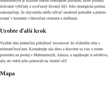
Mahmutseydi je kúzelné miesto obklopené prírodou, ktoré ponúka 
úchvatné výhľady a uvoľnený životný štýl. Jeho strategická poloha 
zabezpečuje, že obyvatelia môžu užívať moderné pohodlie a pritom 
zostať v kontakte s hlavnými centrami a službami.
Urobte ďalší krok
Využite túto jedinečnú príležitosť investovať do sľubného trhu s 
nehnuteľnosťami. Kontaktujte nás dnes a dozviete sa viac o tomto 
pozemku na predaj v Mahmutseydi, Alanya, a naplánujte si návštevu, 
aby ste videli jeho potenciál na vlastné oči!
Mapa