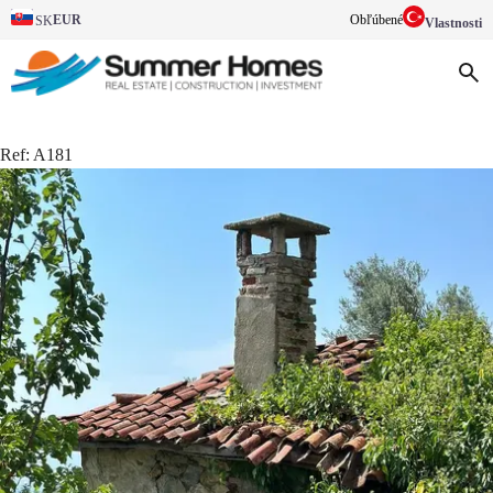
EUR
Obľúbené
SK
Vlastnosti
Ref:
A181