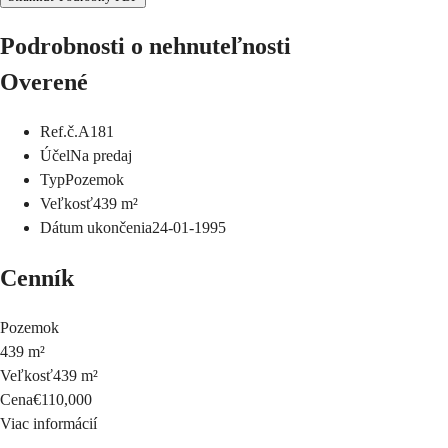
Podrobnosti o nehnuteľnosti
Overené
Ref.č.
A181
Účel
Na predaj
Typ
Pozemok
Veľkosť
439
m²
Dátum ukončenia
24-01-1995
Cenník
Pozemok
439 m²
Veľkosť
439 m²
Cena
€110,000
Viac informácií