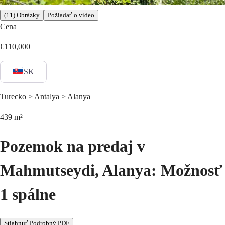
(11) Obrázky
Požiadať o video
Cena
€110,000
SK
Turecko > Antalya > Alanya
439
m²
Pozemok na predaj v
Mahmutseydi, Alanya: Možnosť
1 spálne
Stiahnuť Podrobný PDF