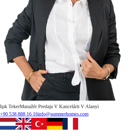
Işık
Teker
Manažér Predaja V Kancelárii V Alanyi
+90 538 888 16 16
info@summerhomes.com