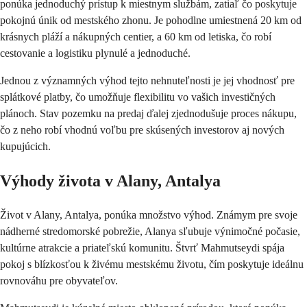
ponúka jednoduchý prístup k miestnym službám, zatiaľ čo poskytuje 
pokojnú únik od mestského zhonu. Je pohodlne umiestnená 20 km od 
krásnych pláží a nákupných centier, a 60 km od letiska, čo robí 
cestovanie a logistiku plynulé a jednoduché.
Jednou z významných výhod tejto nehnuteľnosti je jej vhodnosť pre 
splátkové platby, čo umožňuje flexibilitu vo vašich investičných 
plánoch. Stav pozemku na predaj ďalej zjednodušuje proces nákupu, 
čo z neho robí vhodnú voľbu pre skúsených investorov aj nových 
kupujúcich.
Výhody života v Alany, Antalya
Život v Alany, Antalya, ponúka množstvo výhod. Známym pre svoje 
nádherné stredomorské pobrežie, Alanya sľubuje výnimočné počasie, 
kultúrne atrakcie a priateľskú komunitu. Štvrť Mahmutseydi spája 
pokoj s blízkosťou k živému mestskému životu, čím poskytuje ideálnu 
rovnováhu pre obyvateľov.