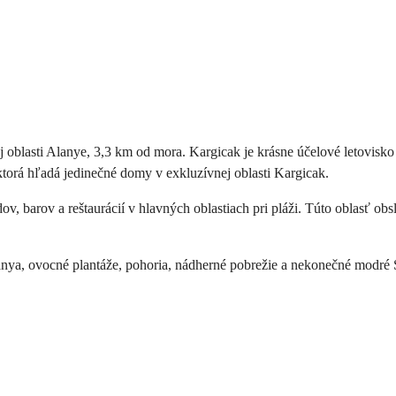
ej oblasti Alanye, 3,3 km od mora. Kargicak je krásne účelové letovis
 ktorá hľadá jedinečné domy v exkluzívnej oblasti Kargicak.
v, barov a reštaurácií v hlavných oblastiach pri pláži. Túto oblasť ob
anya, ovocné plantáže, pohoria, nádherné pobrežie a nekonečné modré