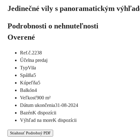
Jedinečné vily s panoramatickým výhľad
Podrobnosti o nehnuteľnosti
Overené
Ref.č.
2238
Účel
na predaj
Typ
Vila
Spálňa
5
Kúpeľňa
5
Balkón
4
Veľkosť
900
m²
Dátum ukončenia
31-08-2024
Bazén
K dispozícii
Výhľad na more
K dispozícii
Stiahnuť Podrobný PDF