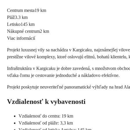
Centrum mesta
19 km
Pláž
3.3 km
Letisko
145 km
Nákupné centrum
2 km
Viac informácií
Projekt luxusnej vily sa nachádza v Kargicaku, najznámejšej vilov
prestížne vilové komplexy, ktoré oslovujú elitnú, bohatú klientelu,
Infraštruktúra v Kargicaku je dobre zavedená, s množstvom obchodo
vďaka čomu je cestovanie jednoduché a nákladovo efektívne.
Projekt poskytuje neuveriteľné panoramatické výhľady na hrad Al
Vzdialenosť k vybavenosti
Vzdialenosť do centra: 19 km
Vzdialenosť od pláže: 3,3 km
Vzdialenosť od letiska Antalya: 145 km