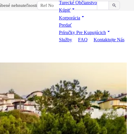
Turecké Občianstvo
bené nehnuteľnosti
Kúpiť
Korporácia
Predať
Príručky Pre Kupujúcich
Služby
FAQ
Kontaktujte Nás