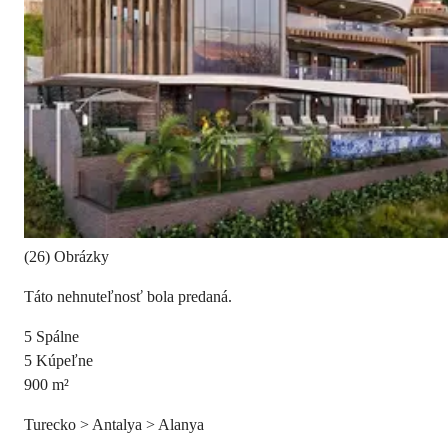
(26) Obrázky
Táto nehnuteľnosť bola predaná.
5
Spálne
5
Kúpeľne
900
m²
Turecko > Antalya > Alanya