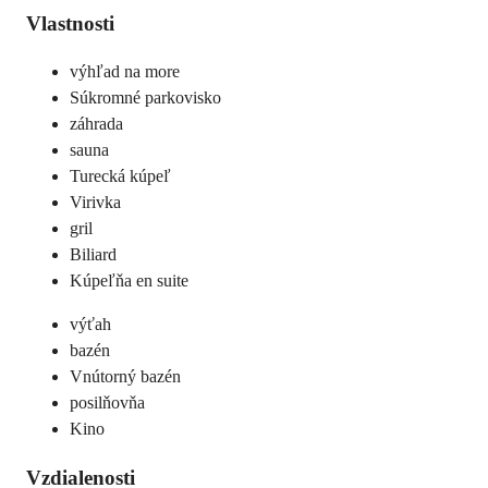
Vlastnosti
výhľad na more
Súkromné parkovisko
záhrada
sauna
Turecká kúpeľ
Virivka
gril
Biliard
Kúpeľňa en suite
výťah
bazén
Vnútorný bazén
posilňovňa
Kino
Vzdialenosti