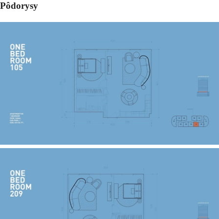
Pôdorysy