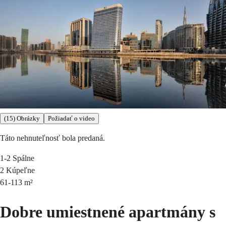
(15) Obrázky
Požiadať o video
Táto nehnuteľnosť bola predaná.
1-2
Spálne
2
Kúpeľne
61-113
m²
Dobre umiestnené apartmány s