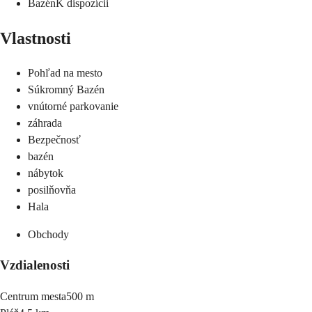
Bazén
K dispozícii
Vlastnosti
Pohľad na mesto
Súkromný Bazén
vnútorné parkovanie
záhrada
Bezpečnosť
bazén
nábytok
posilňovňa
Hala
Obchody
Vzdialenosti
Centrum mesta
500 m