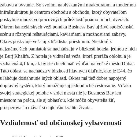
zábavu a bývanie. So svojimi nablýskanými mrakodrapmi a modernou
infraštruktúrou je centrom obchodu a obchodu, ktorý obyvateľom
poskytuje množstvo pracovných príležitostí priamo pri ich dverách.
Okrem kancelárskych veží ponúka Business Bay aj živú spoločenskú
scénu s rôznymi reštauráciami, kaviarňami a možnosťami zábavy.
Okres poskytuje veľa aj z hľadiska prieskumu. Niektoré z
najznámejších pamiatok sa nachádzajú v blízkosti hotela, jednou z nich
je Burj Khalifa. Z hotela je viditeľná veža, ktorá preráža oblohu a je
vzdialená 4,1 km, ak by ste chceli mať výhľad na veľké mesto Dubaj.
Táto oblasť sa nachádza v blízkosti hlavných diaľnic, ako je E44, čo
uľahčuje dosiahnutie iných oblastí. Okres má tiež dobre napojený
dopravný systém, ktorý umožňuje aj jednoduché cestovanie. Vďaka
svojej strategickej polohe v srdci mesta nie je Business Bay len
miestom na prácu, ale aj oblasťou, kde môžu obyvatelia žiť,
prosperovať a užívať si najlepšiu kvalitu života.
Vzdialenosť od občianskej vybavenosti