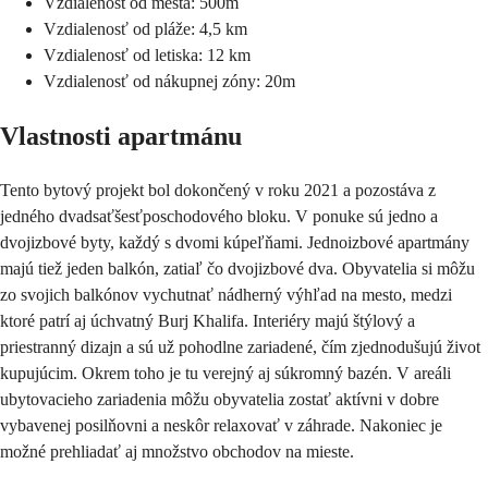
Vzdialenost od mesta: 500m
Vzdialenosť od pláže: 4,5 km
Vzdialenosť od letiska: 12 km
Vzdialenosť od nákupnej zóny: 20m
Vlastnosti apartmánu
Tento bytový projekt bol dokončený v roku 2021 a pozostáva z
jedného dvadsaťšesťposchodového bloku. V ponuke sú jedno a
dvojizbové byty, každý s dvomi kúpeľňami. Jednoizbové apartmány
majú tiež jeden balkón, zatiaľ čo dvojizbové dva. Obyvatelia si môžu
zo svojich balkónov vychutnať nádherný výhľad na mesto, medzi
ktoré patrí aj úchvatný Burj Khalifa. Interiéry majú štýlový a
priestranný dizajn a sú už pohodlne zariadené, čím zjednodušujú život
kupujúcim. Okrem toho je tu verejný aj súkromný bazén. V areáli
ubytovacieho zariadenia môžu obyvatelia zostať aktívni v dobre
vybavenej posilňovni a neskôr relaxovať v záhrade. Nakoniec je
možné prehliadať aj množstvo obchodov na mieste.