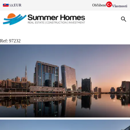
EUR
Obľúbené
SK
Vlastnosti
Ref:
97232