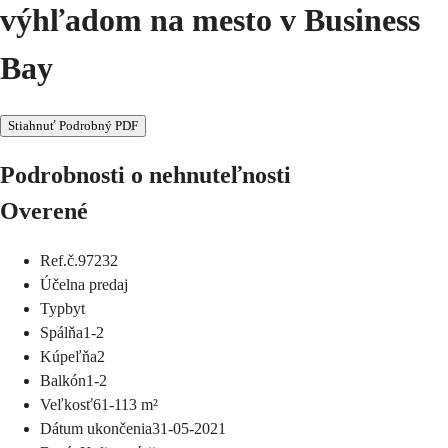
výhľadom na mesto v Business
Bay
Stiahnuť Podrobný PDF
Podrobnosti o nehnuteľnosti
Overené
Ref.č.
97232
Účel
na predaj
Typ
byt
Spálňa
1-2
Kúpeľňa
2
Balkón
1-2
Veľkosť
61-113
m²
Dátum ukončenia
31-05-2021