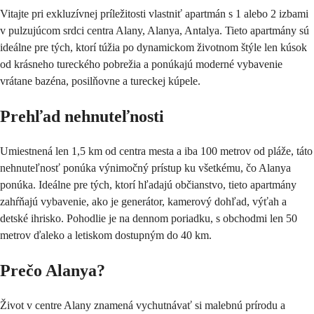
Vitajte pri exkluzívnej príležitosti vlastniť apartmán s 1 alebo 2 izbami 
v pulzujúcom srdci centra Alany, Alanya, Antalya. Tieto apartmány sú 
ideálne pre tých, ktorí túžia po dynamickom životnom štýle len kúsok 
od krásneho tureckého pobrežia a ponúkajú moderné vybavenie 
vrátane bazéna, posilňovne a tureckej kúpele.
Prehľad nehnuteľnosti
Umiestnená len 1,5 km od centra mesta a iba 100 metrov od pláže, táto 
nehnuteľnosť ponúka výnimočný prístup ku všetkému, čo Alanya 
ponúka. Ideálne pre tých, ktorí hľadajú občianstvo, tieto apartmány 
zahŕňajú vybavenie, ako je generátor, kamerový dohľad, výťah a 
detské ihrisko. Pohodlie je na dennom poriadku, s obchodmi len 50 
metrov ďaleko a letiskom dostupným do 40 km.
Prečo Alanya?
Život v centre Alany znamená vychutnávať si malebnú prírodu a 