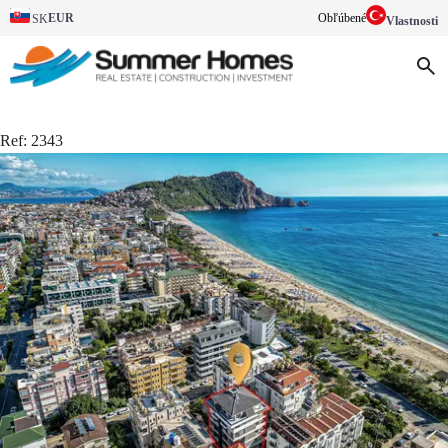
EUR
Obľúbené
SK
Vlastnosti
Ref:
2343