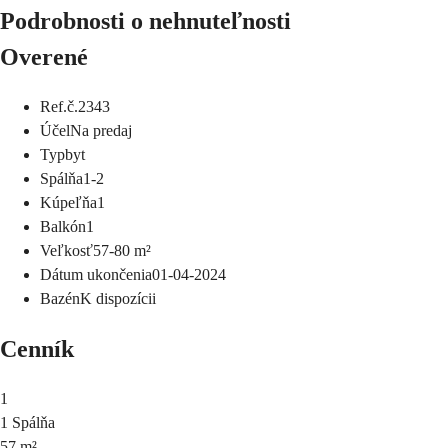
Podrobnosti o nehnuteľnosti
Overené
Ref.č.
2343
Účel
Na predaj
Typ
byt
Spálňa
1-2
Kúpeľňa
1
Balkón
1
Veľkosť
57-80
m²
Dátum ukončenia
01-04-2024
Bazén
K dispozícii
Cenník
1
1 Spálňa
57 m²