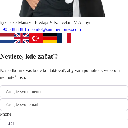
Işık
Teker
Manažér Predaja V Kancelárii V Alanyi
+90 538 888 16 16
info@summerhomes.com
Neviete, kde začať?
Náš odborník vás bude kontaktovať, aby vám pomohol s výberom
nehnuteľnosti.
Phone