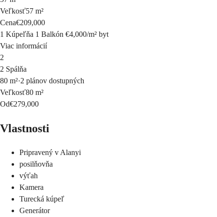
Veľkosť
57 m²
Cena
€209,000
1 Kúpeľňa
1 Balkón
€4,000
/
m²
byt
Viac informácií
2
2 Spálňa
80 m²
·
2 plánov dostupných
Veľkosť
80 m²
Od
€279,000
Vlastnosti
Pripravený v Alanyi
posilňovňa
výťah
Kamera
Turecká kúpeľ
Generátor