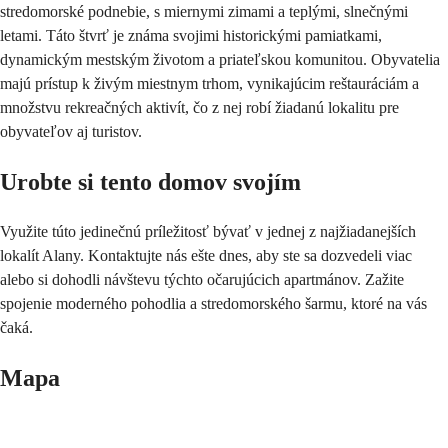
stredomorské podnebie, s miernymi zimami a teplými, slnečnými 
letami. Táto štvrť je známa svojimi historickými pamiatkami, 
dynamickým mestským životom a priateľskou komunitou. Obyvatelia 
majú prístup k živým miestnym trhom, vynikajúcim reštauráciám a 
množstvu rekreačných aktivít, čo z nej robí žiadanú lokalitu pre 
obyvateľov aj turistov.
Urobte si tento domov svojím
Využite túto jedinečnú príležitosť bývať v jednej z najžiadanejších 
lokalít Alany. Kontaktujte nás ešte dnes, aby ste sa dozvedeli viac 
alebo si dohodli návštevu týchto očarujúcich apartmánov. Zažite 
spojenie moderného pohodlia a stredomorského šarmu, ktoré na vás 
čaká.
Mapa