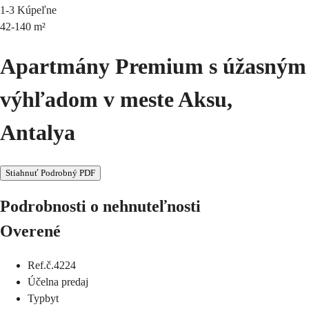
1-3
Kúpeľne
42-140
m²
Apartmány Premium s úžasným
výhľadom v meste Aksu,
Antalya
Stiahnuť Podrobný PDF
Podrobnosti o nehnuteľnosti
Overené
Ref.č.
4224
Účel
na predaj
Typ
byt