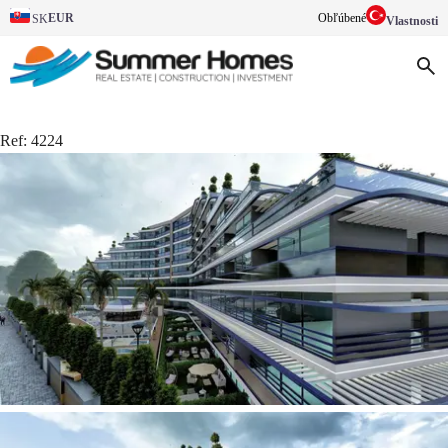
EUR
Obľúbené
SK
Vlastnosti
Ref:
4224