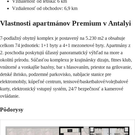
Vzdialenosť od letiska: 6 km
Vzdialenosť od obchodov: 6,9 km
Vlastnosti apartmánov Premium v Antalyi
7-podlažný obytný komplex je postavený na 5.230 m2 a obsahuje
celkom 74 jednotiek: 1+1 byty a 4+1 mezonetové byty. Apartmány z
2. poschodia poskytujú úžasný panoramatický výhľad na more a
okolitú prírodu. Súčasťou komplexu je krajinársky dizajn, fitnes klub,
vnútorné a vonkajšie bazény, bar s hlasovaním, priestor na grilovanie,
detské ihrisko, podzemné parkovisko, nabíjacie stanice pre
elektromobily, kúpeľné centrum, tenisové/basketbalové/volejbalové
kurty, elektronický vstupný systém, 24/7 bezpečnosť a kamerové
ovládanie.
Pôdorysy