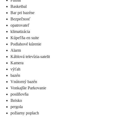
Futbal
Basketbal
Bar pri bazéne
Bezpečnosť
opatrovateľ
klimatizácia
Kúpeľňa en suite
Podlahové kúrenie
Alarm
Káblová televízia-satelit
Kamera
výťah
bazén
Vnútorný bazén
Vonkajšie Parkovanie
posilňovňa
Ihrisko
pergola
požiarny poplach