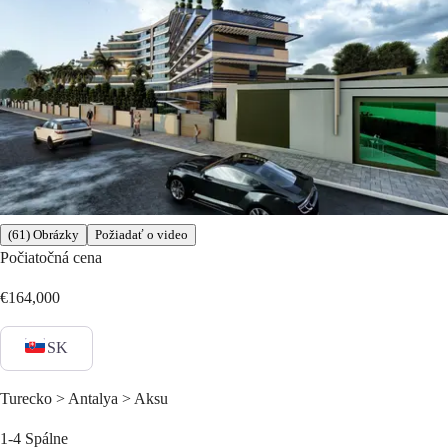
(61) Obrázky
Požiadať o video
Počiatočná cena
€164,000
SK
Turecko > Antalya > Aksu
1-4
Spálne