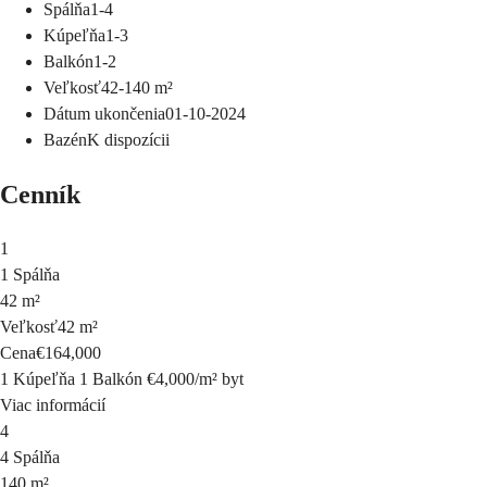
Spálňa
1-4
Kúpeľňa
1-3
Balkón
1-2
Veľkosť
42-140
m²
Dátum ukončenia
01-10-2024
Bazén
K dispozícii
Cenník
1
1 Spálňa
42 m²
Veľkosť
42 m²
Cena
€164,000
1 Kúpeľňa
1 Balkón
€4,000
/
m²
byt
Viac informácií
4
4 Spálňa
140 m²