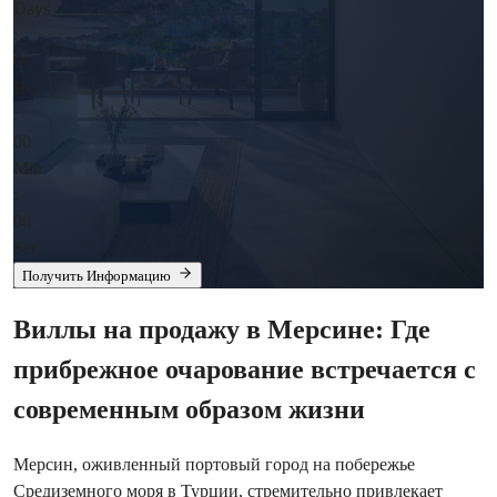
Days
:
00
Hrs
:
00
Min
:
00
Sec
Получить Информацию
Виллы на продажу в Мерсине: Где
прибрежное очарование встречается с
современным образом жизни
Мерсин, оживленный портовый город на побережье
Средиземного моря в Турции, стремительно привлекает