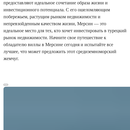
предоставляют идеальное сочетание образа жизни и
инвестиционного потенциала. С его ошеломляющим
побережьем, растущим рынком недвижимости и
непревзойденным качеством жизни, Мерсин — это
идеальное место для тех, кто хочет инвестировать в турецкий
рынок недвижимости. Начните свое путешествие к
обладателю виллы в Мерсине сегодня и испытайте все
лучшее, что может предложить этот средиземноморский
жемчуг.
Показать больше текста
Ref:
Цена
33141
€520.000
Спальни
:
3
Санузлы
:
3
Общая площадь
:
140
м²
Турция > Мерсин > Эрдемли