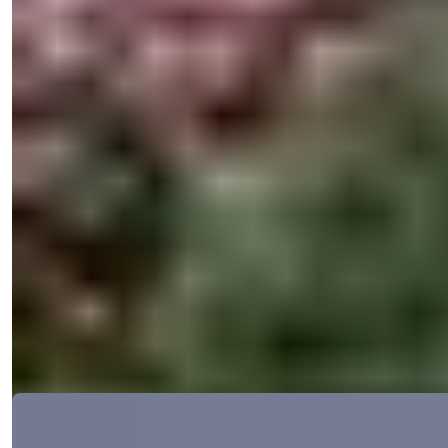
Спальни
:
4
Санузлы
:
4
Общая площадь
:
225
м²
Турция > Мерсин > Эрдемли
Очаровательная вилла с 4 спальнями
и бассейном, в 150 м от пляжа в
районе Эрдемли в Мерсине
Данные четырехспальные виллы с возможностью получения
вида на жительство находят...
э-мейл
Позвоните Мне
Позвоните Мне
Подробности
Ref:
33130