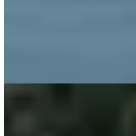
Вилла в Эрдемли, Мерсин на продажу:
3 спальни, собственный бассейн, вид
на море
Изучите эту потрясающую виллу в Эрдемли, Мерсин с
частным бассейном и видом на м...
э-мейл
Позвоните Мне
Позвоните Мне
Подробности
Ref:
33119
Natalya Kuzmina