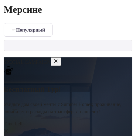
Мерсине
Популярный
SPECIAL CAMPAIGN
Бесплатный Тур!
Увидьте дом своей мечты с Summer Homes; проживание,
авиабилет и расходы на трансфер за наш счет!
Time Left
00