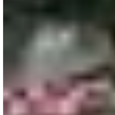
Менеджер по Продажам
Телефон/WhatsApp
+90 538 888 16 16
Экспертная Поддержка
Всего в одном клике.
Natalya Kuzmina
Менеджер по Продажам
Телефон/WhatsApp
+90 538 888 16 16
Экспертная Поддержка
Всего в одном клике.
Посмотреть 31 фото
Цена
€730.000