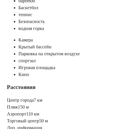
барбекю
Баскетбол
теннис
Безопасность
водная горка
Камера
Крытый бассейн
Парковка на открытом воздухе
спортзал
Игровая площадка
Кино
Расстояния
Центр города
7 км
Пляж
150 м
Аэропорт
110 км
Торговый центр
50 м
Доп. информация