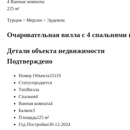
4
Ванные комнаты
225
м²
Турция > Мерсин > Эрдемли
Очаровательная вилла с 4 спальнями и
Детали объекта недвижимости
Подтверждено
Номер Объекта
33119
Статус
продается
Тип
Вилла
Спальня
4
Ванная комната
4
Балкон
3
Площадь
225
м²
Год Постройки
30-12-2024