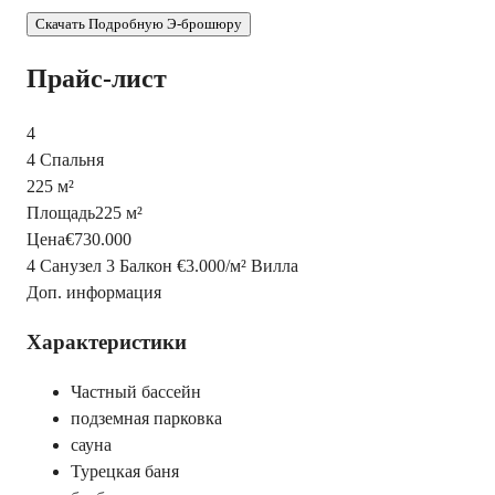
Скачать Подробную Э-брошюру
Прайс-лист
4
4 Спальня
225 м²
Площадь
225 м²
Цена
€730.000
4 Санузел
3 Балкон
€3.000
/
м²
Вилла
Доп. информация
Характеристики
Частный бассейн
подземная парковка
сауна
Турецкая баня