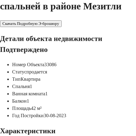
спальней в районе Мезитли
Скачать Подробную Э-брошюру
Детали объекта недвижимости
Подтверждено
Номер Объекта
33086
Статус
продается
Тип
Квартира
Спальня
1
Ванная комната
1
Балкон
1
Площадь
42
м²
Год Постройки
30-08-2023
Характеристики