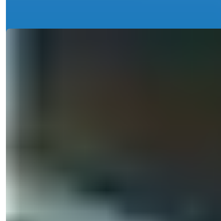
Подробности
Ref:
1863
Natalya Kuzmina
Менеджер по Продажам
Телефон/WhatsApp
+90 538 888 16 16
Экспертная Поддержка
Всего в одном клике.