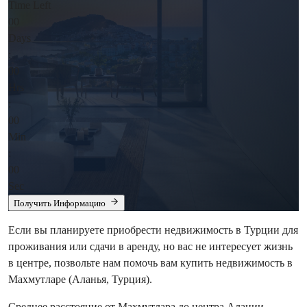
Time Left
00
Days
:
00
Hrs
:
00
Min
:
00
Sec
Получить Информацию
Если вы планируете приобрести недвижимость в Турции для
проживания или сдачи в аренду, но вас не интересует жизнь
в центре, позвольте нам помочь вам купить недвижимость в
Махмутларе (Аланья, Турция).
Среднее расстояние от Махмутлара до центра Алании