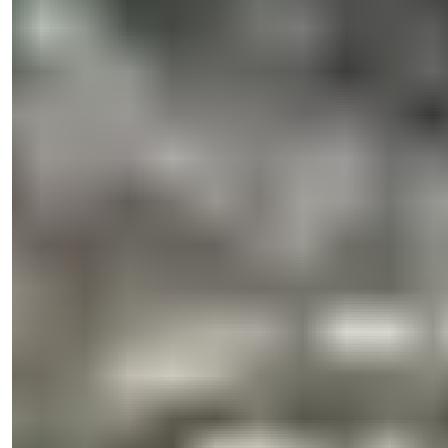
Natalya Kuzmina
Менеджер по Продажам
Телефон/WhatsApp
+90 538 888 16 16
Экспертная Поддержка
Всего в одном клике.
Natalya Kuzmina
Менеджер по Продажам
Телефон/WhatsApp
+90 538 888 16 16
Экспертная Поддержка