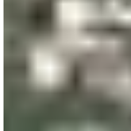
Всего в одном клике.
Посмотреть 29 фото
€165.000
-
1
%
Специальная цена
€163.000
Спальни
:
2
Санузлы
:
2
Общая площадь
:
150
м²
Турция > Анталия > Аланья > Махмутлар
Двухкомнатная квартира с бассейном
на продажу у моря в Махмутлар,
Алания
Откройте для себя двухкомнатную квартиру на продажу в
Махмутлар, Алания. Наслажд...
э-мейл
Позвоните Мне
Позвоните Мне