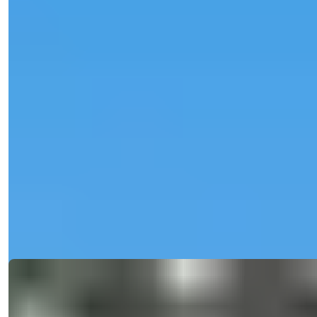
Общая площадь
:
165
м²
Турция > Анталия > Аланья > Махмутлар
3+1 Дуплекс на продажу в Алания
Махмутлар | Вид на море | Турецкое
гражданство | Готов к заселению
Вид на море. 165 м², 3+1 дуплексная квартира на продажу в
Алания Махмутлар. Гото...
э-мейл
Позвоните Мне
Позвоните Мне
Подробности
Возможность
Ref:
2413