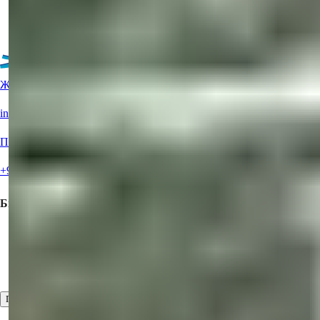
Подробности
Ещё объекты
Живая поддержка?
info@summerhomes.com
Позвоните нам
+90 538 888 16 16
Быстрые ссылки
Купить Недвижимость
Предложите свою недвижимость на продажу
Свяжитесь с нами
Посмотреть все