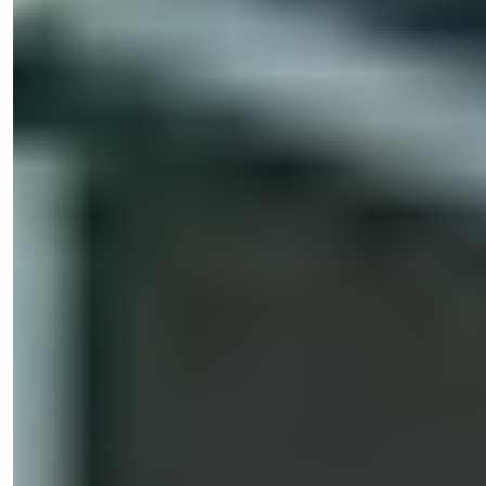
Natalya Kuzmina
Менеджер по Продажам
Телефон/WhatsApp
+90 538 888 16 16
Экспертная Поддержка
Всего в одном клике.
Посмотреть 49 фото
Начальная цена
€331.000
Спальни
:
2-4
Санузлы
:
1
Общая площадь
:
73-142
м²
Турция > Анталия > Аланья > Махмутлар
Роскошная квартира с видом на море
и гражданством в районе Махмутлар,
Аланья - доступные 2 и 4 спаль...