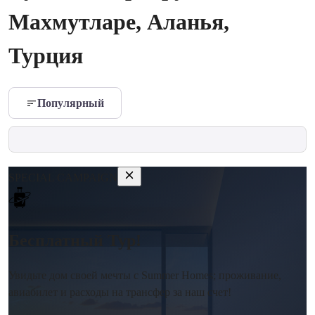
Махмутларе, Аланья,
Турция
Популярный
SPECIAL CAMPAIGN
Бесплатный Тур!
Увидьте дом своей мечты с Summer Homes; проживание,
авиабилет и расходы на трансфер за наш счет!