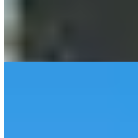
Потрясающий и современный многоквартирный дом
спроектирован для тех покупателей,...
э-мейл
Позвоните Мне
Позвоните Мне
Подробности
Возможность
Ref:
2476
Natalya Kuzmina
Менеджер по Продажам
Телефон/WhatsApp
+90 538 888 16 16