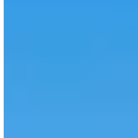
Экспертная Поддержка
Всего в одном клике.
Natalya Kuzmina
Менеджер по Продажам
Телефон/WhatsApp
+90 538 888 16 16
Экспертная Поддержка
Всего в одном клике.
Посмотреть 41 фото
€450.000
-
22
%
Специальная цена
€350.000
Спальни
:
3
Санузлы
:
3