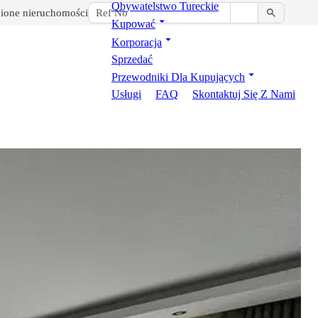
Obywatelstwo Tureckie
ione nieruchomości
Kupować
Korporacja
Sprzedać
Przewodniki Dla Kupujących
Usługi
FAQ
Skontaktuj Się Z Nami