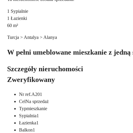
1
Sypialnie
1
Łazienki
60
m²
Turcja > Antalya > Alanya
W pełni umeblowane mieszkanie z jedną 
Szczegóły nieruchomości
Zweryfikowany
Nr ref.
A201
Cel
Na sprzedaż
Typ
mieszkanie
Sypialnia
1
Łazienka
1
Balkon
1