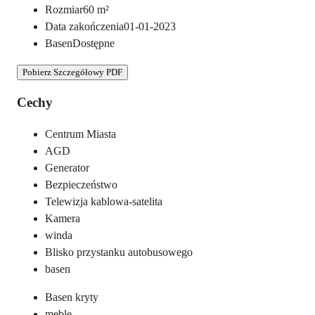
Rozmiar
60
m²
Data zakończenia
01-01-2023
Basen
Dostępne
Pobierz Szczegółowy PDF
Cechy
Centrum Miasta
AGD
Generator
Bezpieczeństwo
Telewizja kablowa-satelita
Kamera
winda
Blisko przystanku autobusowego
basen
Basen kryty
meble