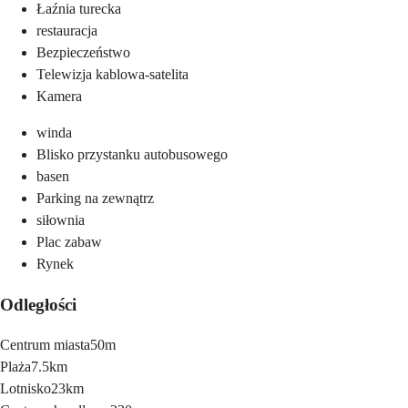
Łaźnia turecka
restauracja
Bezpieczeństwo
Telewizja kablowa-satelita
Kamera
winda
Blisko przystanku autobusowego
basen
Parking na zewnątrz
siłownia
Plac zabaw
Rynek
Odległości
Centrum miasta
50m
Plaża
7.5km
Lotnisko
23km