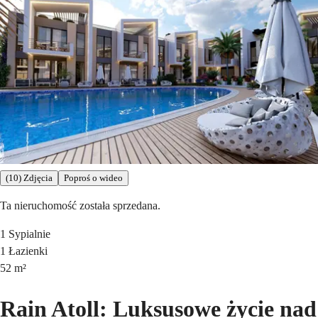
(10) Zdjęcia
Poproś o wideo
Ta nieruchomość została sprzedana.
1
Sypialnie
1
Łazienki
52
m²
Rain Atoll: Luksusowe życie nad