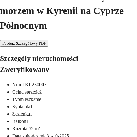
morzem w Kyrenii na Cyprze
Północnym
Pobierz Szczegółowy PDF
Szczegóły nieruchomości
Zweryfikowany
Nr ref.
KL230003
Cel
na sprzedaż
Typ
mieszkanie
Sypialnia
1
Łazienka
1
Balkon
1
Rozmiar
52
m²
Data zakończenia
31-10-2025