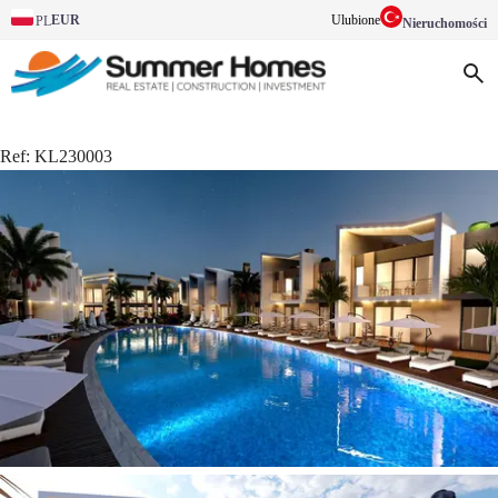
EUR
Ulubione
PL
Nieruchomości
Ref:
KL230003