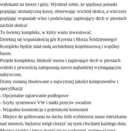
widokami na morze i góry. Wyobraź sobie, że spędzasz poranki
popijając aromatyczną kawę, obserwując wschód słońca, a wieczory
popijając wspaniałe wino i podziwiając zapierający dech w piersiach
zachód słońca!
To świetny kompleks, w który warto inwestować.
Delektuj się wspaniałością gór Kyrenia i Morza Śródziemnego!
Kompleks będzie miał małą architekturę krajobrazową i wspólny
basen.
Projekt kompleksu, bliskość morza i zapierające dech w piersiach
widoki z pewnością zaimponują nawet najbardziej wymagającym
nabywcom.
Domy zostaną zbudowane z najwyższej jakości komponentów i
specyfikacji:
- Opcjonalne ogrzewanie podłogowe
- Szyby systemowe VW i siatki przeciw owadom
- Wygodna konstrukcja z pojemnymi komorami
- Miejsce do grillowania na dachu Jeśli wybierzesz nasze mieszkania
nad morzem, będziesz mógł cieszyć się tymi chwilami każdego dnia.
Możesz szybko i łatwo dostać się na wybrzeże, ponieważ nasz