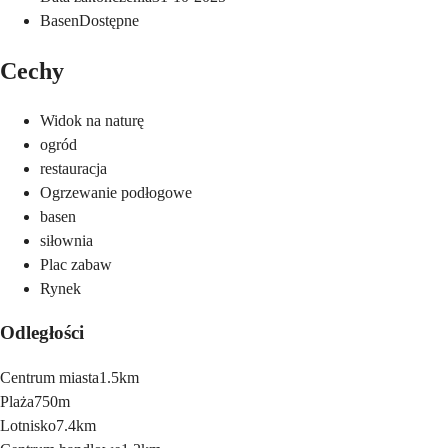
Basen
Dostępne
Cechy
Widok na naturę
ogród
restauracja
Ogrzewanie podłogowe
basen
siłownia
Plac zabaw
Rynek
Odległości
Centrum miasta
1.5km
Plaża
750m
Lotnisko
7.4km