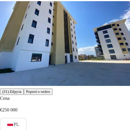
(31) Zdjęcia
Poproś o wideo
Cena
€250 000
PL