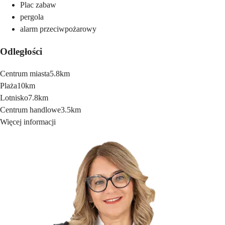
Plac zabaw
pergola
alarm przeciwpożarowy
Odległości
Centrum miasta
5.8km
Plaża
10km
Lotnisko
7.8km
Centrum handlowe
3.5km
Więcej informacji