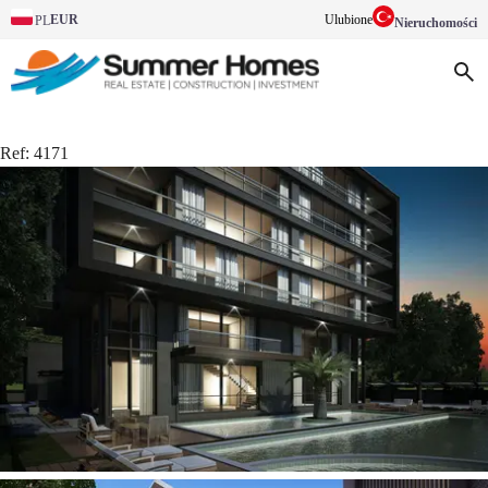
EUR
Ulubione
PL
Nieruchomości
Ref:
4171