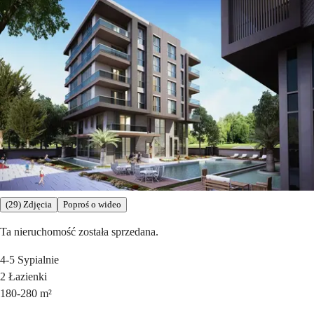
(29) Zdjęcia
Poproś o wideo
Ta nieruchomość została sprzedana.
4-5
Sypialnie
2
Łazienki
180-280
m²