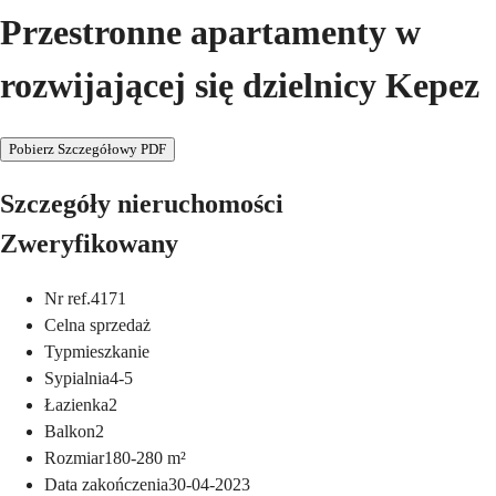
Przestronne apartamenty w
rozwijającej się dzielnicy Kepez
Pobierz Szczegółowy PDF
Szczegóły nieruchomości
Zweryfikowany
Nr ref.
4171
Cel
na sprzedaż
Typ
mieszkanie
Sypialnia
4-5
Łazienka
2
Balkon
2
Rozmiar
180-280
m²
Data zakończenia
30-04-2023