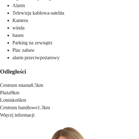
Alarm
Telewizja kablowa-satelita
Kamera
winda
basen
Parking na zewnątrz
Plac zabaw
alarm przeciwpożarowy
Odległości
Centrum miasta
8.5km
Plaża
9km
Lotnisko
6km
Centrum handlowe
1.3km
Więcej informacji