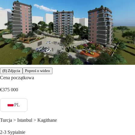
(8) Zdjęcia
Poproś o wideo
Cena początkowa
€375 000
PL
Turcja > Istanbul > Kagithane
2-3
Sypialnie