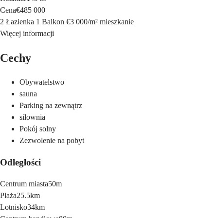
Cena
€485 000
2 Łazienka
1 Balkon
€3 000
/
m²
mieszkanie
Więcej informacji
Cechy
Obywatelstwo
sauna
Parking na zewnątrz
siłownia
Pokój solny
Zezwolenie na pobyt
Odległości
Centrum miasta
50m
Plaża
25.5km
Lotnisko
34km